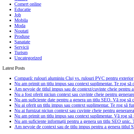
Comert online
Educatie
Job
Mobila
Moda
Noutati
Produse
Sanatate
Servicii
Turism
Uncategorized
Latest Posts
Compară: rulouri aluminiu Cluj vs. rulouri PVC pentru exterior
Nu am primit un titlu impus sau context suplimentar. Te rog să of
Am nevoie de titlul impus sau de context/cuvinte cheie pentru a 
Nu a fost oferit niciun context sau cuvinte cheie pentru generarea
Nu am suficiente date pentru a genera un titlu SEO. Vă rog să of
Nu ai oferit un titlu impus sau context suplimentar. Te rog să fur
Nu ai furnizat niciun context sau cuvinte cheie pentru generare
Nu am primit un titlu impus sau context suplimentar. Vă rog să f
Nu am suficiente informații pentru a genera un titlu SEO unic. T
Am nevoie de context sau de titlu impus pentru a genera titlul S