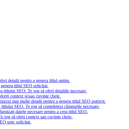
eri detalii pentru a genera titlul optim.
genera titlul SEO solicitat.
 titlului SEO. Te rog să oferi detaliile necesare.
eriți context și/sau cuvinte cheie.
nizezi mai multe detalii pentru a genera titlul SEO potrivit.
a titlului SEO. Te rog să completezi câmpurile necesare.
urnizați datele necesare pentru a crea titlul SEO.
e rog să oferi context sau cuvinte cheie.
EO unic solicitat.