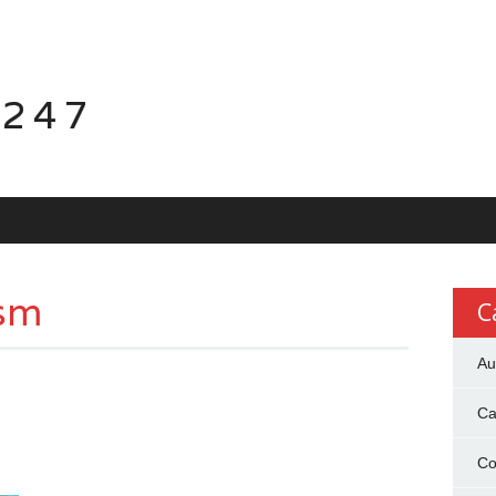
 247
ism
C
Au
Ca
Co