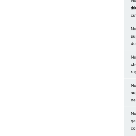
Nu
ti
cu
Nu
su
de
Nu
ch
ro
Nu
su
ne
Nu
ge
co