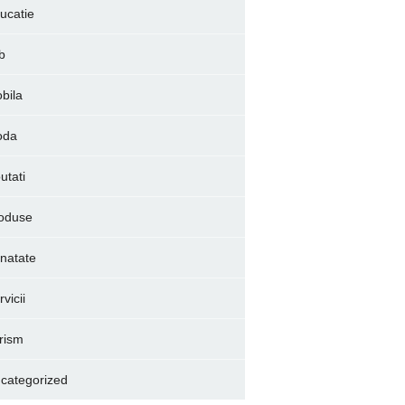
ucatie
b
bila
oda
utati
oduse
natate
vicii
rism
categorized