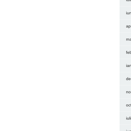
iu
ap
ma
fe
ia
de
no
oc
iu