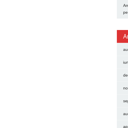
Am
pe
A
au
iu
de
no
se
au
ap