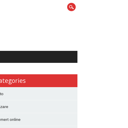
ategories
to
zare
mert online