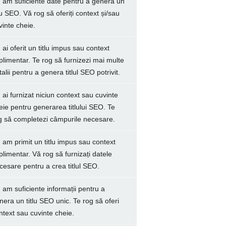
 am suficiente date pentru a genera un
tlu SEO. Vă rog să oferiți context și/sau
vinte cheie.
 ai oferit un titlu impus sau context
plimentar. Te rog să furnizezi mai multe
talii pentru a genera titlul SEO potrivit.
 ai furnizat niciun context sau cuvinte
eie pentru generarea titlului SEO. Te
g să completezi câmpurile necesare.
 am primit un titlu impus sau context
plimentar. Vă rog să furnizați datele
cesare pentru a crea titlul SEO.
 am suficiente informații pentru a
nera un titlu SEO unic. Te rog să oferi
ntext sau cuvinte cheie.