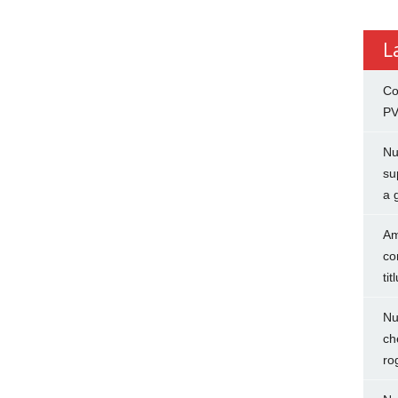
L
Co
PV
Nu
su
a 
Am
co
tit
Nu
ch
ro