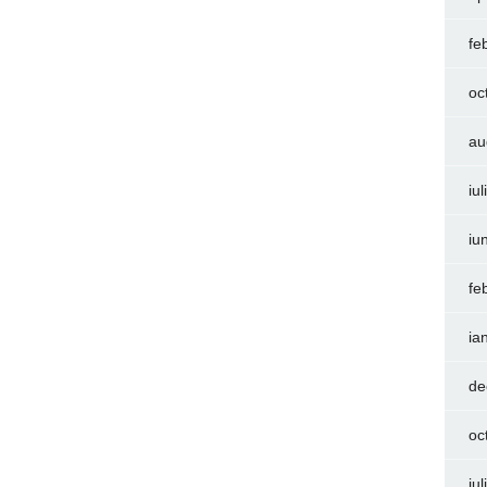
fe
oc
au
iu
iu
fe
ia
de
oc
iu