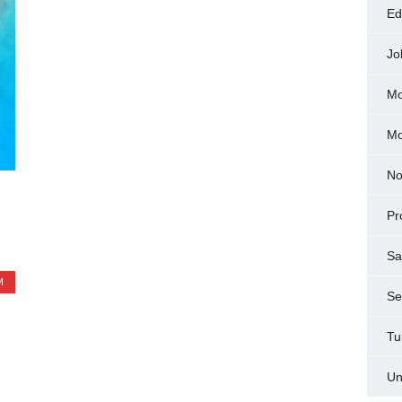
Ed
Jo
Mo
M
No
Pr
Sa
M
Ser
Tu
Un