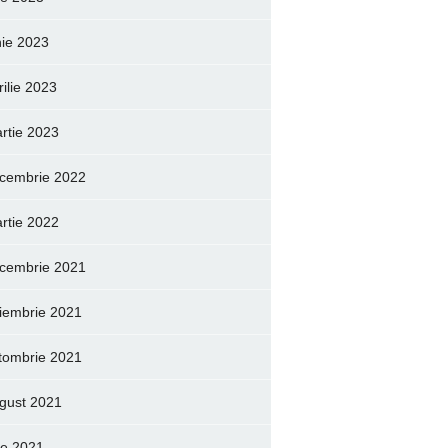
nie 2023
rilie 2023
rtie 2023
cembrie 2022
rtie 2022
cembrie 2021
iembrie 2021
tombrie 2021
gust 2021
lie 2021