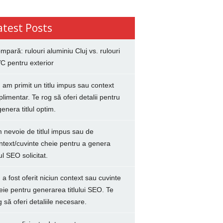
atest Posts
mpară: rulouri aluminiu Cluj vs. rulouri
C pentru exterior
 am primit un titlu impus sau context
plimentar. Te rog să oferi detalii pentru
genera titlul optim.
 nevoie de titlul impus sau de
ntext/cuvinte cheie pentru a genera
lul SEO solicitat.
 a fost oferit niciun context sau cuvinte
eie pentru generarea titlului SEO. Te
g să oferi detaliile necesare.