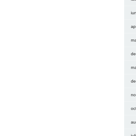
iu
ap
ma
de
ma
de
no
oc
au
iu