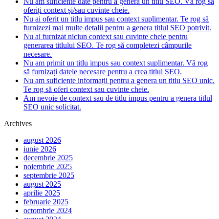
Nu am suficiente date pentru a genera un titlu SEO. Vă rog să
oferiți context și/sau cuvinte cheie.
Nu ai oferit un titlu impus sau context suplimentar. Te rog să
furnizezi mai multe detalii pentru a genera titlul SEO potrivit.
Nu ai furnizat niciun context sau cuvinte cheie pentru
generarea titlului SEO. Te rog să completezi câmpurile
necesare.
Nu am primit un titlu impus sau context suplimentar. Vă rog
să furnizați datele necesare pentru a crea titlul SEO.
Nu am suficiente informații pentru a genera un titlu SEO unic.
Te rog să oferi context sau cuvinte cheie.
Am nevoie de context sau de titlu impus pentru a genera titlul
SEO unic solicitat.
Archives
august 2026
iunie 2026
decembrie 2025
noiembrie 2025
septembrie 2025
august 2025
aprilie 2025
februarie 2025
octombrie 2024