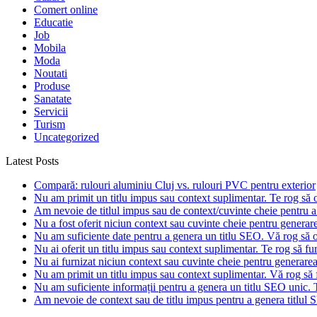
Comert online
Educatie
Job
Mobila
Moda
Noutati
Produse
Sanatate
Servicii
Turism
Uncategorized
Latest Posts
Compară: rulouri aluminiu Cluj vs. rulouri PVC pentru exterior
Nu am primit un titlu impus sau context suplimentar. Te rog să of
Am nevoie de titlul impus sau de context/cuvinte cheie pentru a 
Nu a fost oferit niciun context sau cuvinte cheie pentru generarea
Nu am suficiente date pentru a genera un titlu SEO. Vă rog să of
Nu ai oferit un titlu impus sau context suplimentar. Te rog să fur
Nu ai furnizat niciun context sau cuvinte cheie pentru generare
Nu am primit un titlu impus sau context suplimentar. Vă rog să f
Nu am suficiente informații pentru a genera un titlu SEO unic. T
Am nevoie de context sau de titlu impus pentru a genera titlul S