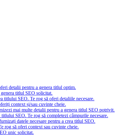
eri detalii pentru a genera titlul optim.
genera titlul SEO solicitat.
 titlului SEO. Te rog să oferi detaliile necesare.
eriți context și/sau cuvinte cheie.
nizezi mai multe detalii pentru a genera titlul SEO potrivit.
a titlului SEO. Te rog să completezi câmpurile necesare.
urnizați datele necesare pentru a crea titlul SEO.
e rog să oferi context sau cuvinte cheie.
EO unic solicitat.