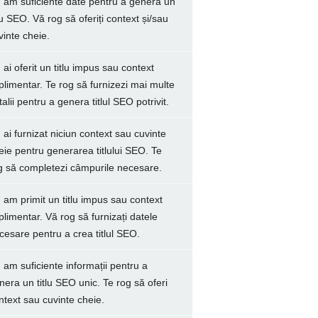
 am suficiente date pentru a genera un
tlu SEO. Vă rog să oferiți context și/sau
vinte cheie.
 ai oferit un titlu impus sau context
plimentar. Te rog să furnizezi mai multe
talii pentru a genera titlul SEO potrivit.
 ai furnizat niciun context sau cuvinte
eie pentru generarea titlului SEO. Te
g să completezi câmpurile necesare.
 am primit un titlu impus sau context
plimentar. Vă rog să furnizați datele
cesare pentru a crea titlul SEO.
 am suficiente informații pentru a
nera un titlu SEO unic. Te rog să oferi
ntext sau cuvinte cheie.