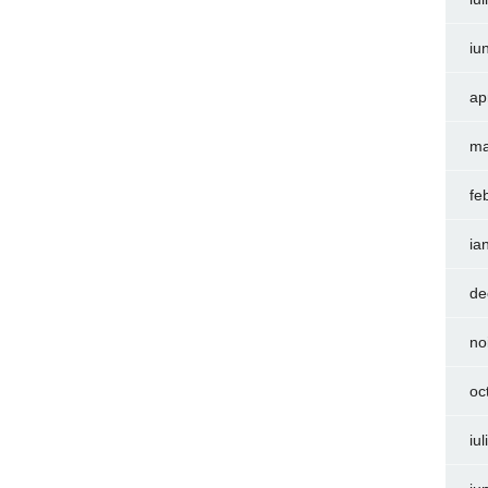
iu
ap
ma
fe
ia
de
no
oc
iu