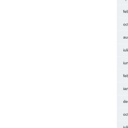
fe
oc
au
iu
iu
fe
ia
de
oc
iu