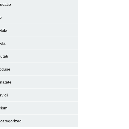
ucatie
b
bila
oda
utati
oduse
natate
vicii
rism
categorized