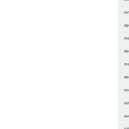
iu
ap
ma
de
ma
de
no
oc
au
iu