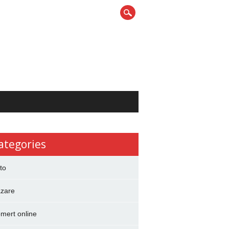
ategories
to
zare
mert online