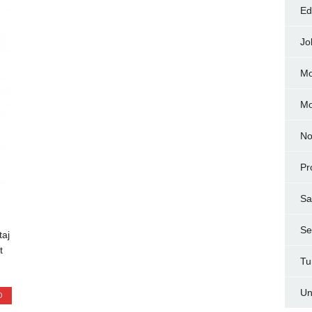
Ed
Jo
Mo
M
No
Pr
Sa
Ser
taj
t
Tu
Un
O