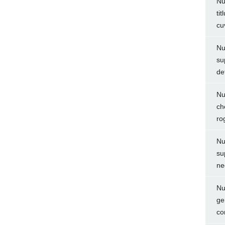
Nu
ti
cu
Nu
su
de
Nu
ch
ro
Nu
su
ne
Nu
ge
co