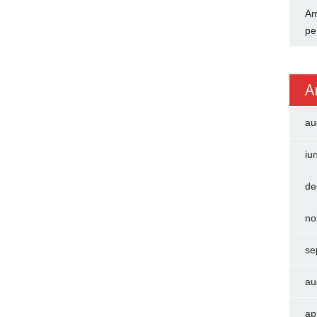
Am
pe
A
au
iu
de
no
se
au
ap