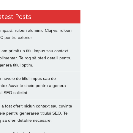
atest Posts
mpară: rulouri aluminiu Cluj vs. rulouri
C pentru exterior
 am primit un titlu impus sau context
plimentar. Te rog să oferi detalii pentru
genera titlul optim.
 nevoie de titlul impus sau de
ntext/cuvinte cheie pentru a genera
lul SEO solicitat.
 a fost oferit niciun context sau cuvinte
eie pentru generarea titlului SEO. Te
g să oferi detaliile necesare.