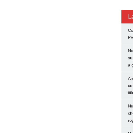
L
Co
PV
Nu
su
a 
Am
co
tit
Nu
ch
ro