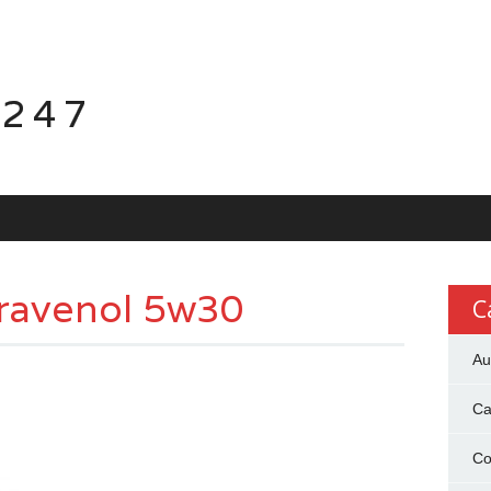
 247
 ravenol 5w30
C
Au
Ca
Co