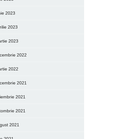
nie 2023
rilie 2023
rtie 2023
cembrie 2022
rtie 2022
cembrie 2021
iembrie 2021
tombrie 2021
gust 2021
lie 2021