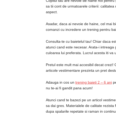
Copilul tau are nevoie de haine noi pentru g
sa tii cont de urmatoarele criterii: calitatea 
aspect.
Asadar, daca ai nevoie de haine, cel mai bin
comanzi cu incredere un trening pentru bai
Consulta-te cu baietelul tau! Chiar daca es
atunci cand este necesar. Arata-i intreaga 
culoarea lui preferata. Lucrul acesta iti va
Pretul este mult mai accesibil decat crezi! C
articole vestimentare prezinta un pret dest
Adauga in cos un
trening baieti 2 – 6 ani
pe
nu te-ai fi gandit pana acum!
Atunci cand te bazezi pe un articol vestimen
sa dai gres. Materialele de calitate rezista
dupa spalarile repetate si raman in contin