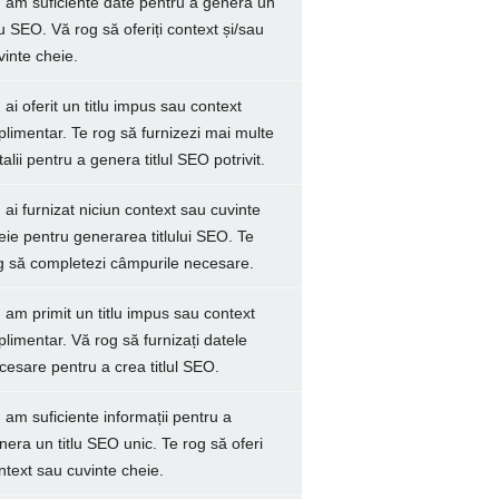
 am suficiente date pentru a genera un
tlu SEO. Vă rog să oferiți context și/sau
vinte cheie.
 ai oferit un titlu impus sau context
plimentar. Te rog să furnizezi mai multe
talii pentru a genera titlul SEO potrivit.
 ai furnizat niciun context sau cuvinte
eie pentru generarea titlului SEO. Te
g să completezi câmpurile necesare.
 am primit un titlu impus sau context
plimentar. Vă rog să furnizați datele
cesare pentru a crea titlul SEO.
 am suficiente informații pentru a
nera un titlu SEO unic. Te rog să oferi
ntext sau cuvinte cheie.