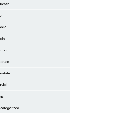
ucatie
b
bila
oda
utati
oduse
natate
vicii
rism
categorized