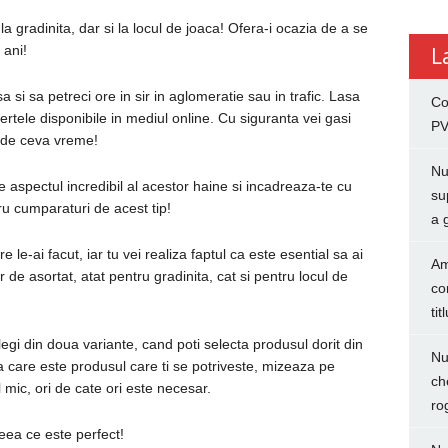
 la gradinita, dar si la locul de joaca! Ofera-i ocazia de a se
 ani!
L
 si sa petreci ore in sir in aglomeratie sau in trafic. Lasa
Co
rtele disponibile in mediul online. Cu siguranta vei gasi
PV
i de ceva vreme!
Nu
de aspectul incredibil al acestor haine si incadreaza-te cu
su
tru cumparaturi de acest tip!
a 
re le-ai facut, iar tu vei realiza faptul ca este esential sa ai
Am
de asortat, atat pentru gradinita, cat si pentru locul de
co
tit
alegi din doua variante, cand poti selecta produsul dorit din
Nu
a care este produsul care ti se potriveste, mizeaza pe
ch
l mic, ori de cate ori este necesar.
ro
ceea ce este perfect!