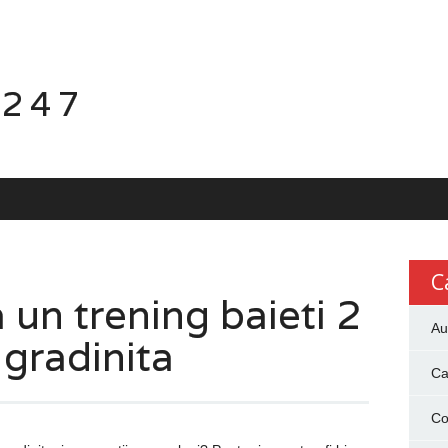
 247
C
 un trening baieti 2
Au
 gradinita
Ca
Co