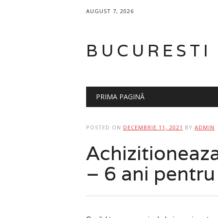
AUGUST 7, 2026
BUCURESTI
Main menu
Skip to content
PRIMA PAGINĂ
POSTED ON
DECEMBRIE 11, 2021
BY
ADMIN
Achizitioneaza
– 6 ani pentru