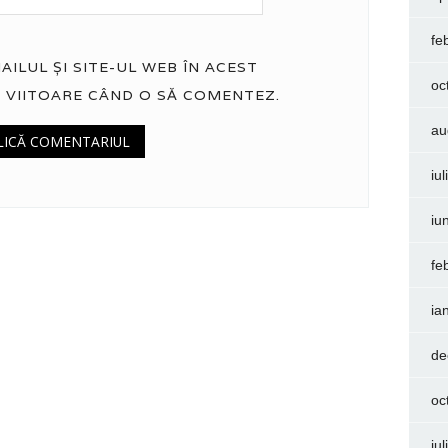
fe
ILUL ȘI SITE-UL WEB ÎN ACEST
oc
 VIITOARE CÂND O SĂ COMENTEZ.
au
iu
iu
fe
ia
de
oc
iu