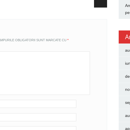
Am
pe
A
MPURILE OBLIGATORII SUNT MARCATE CU
*
au
iu
de
no
se
au
ap