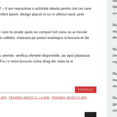
Nu
ti
 – 6 ani reprezinta o achizitie ideala pentru toti cei care
cu
fort sporit, design placut si nu in ultimul rand, pret
Nu
su
care te poate ajuta sa cumperi tot ceea ce ai nevoie
de
ta calitate, mizeaza pe pretul avantajos si bucura-te de
Nu
 atentie, verifica ofertele disponibile, iar apoi plaseaza
ch
a-i o mica bucurie cuiva drag din viata ta si
ro
Nu
su
ne
PRODUSE
 ANI
,
TRENING BAIETI 2 – 6 ANI
,
TRENING BAIETI 6 ANI
,
Nu
ge
co