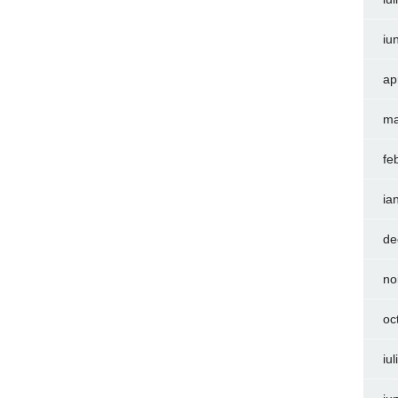
iu
ap
ma
fe
ia
de
no
oc
iu