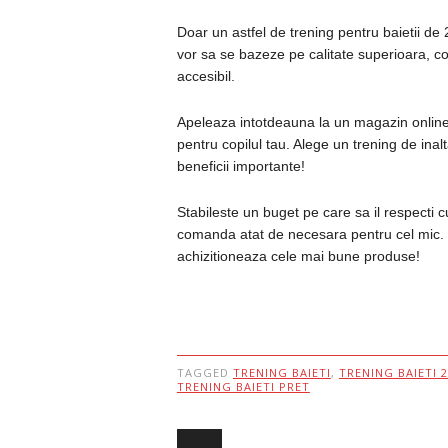
Doar un astfel de trening pentru baietii de 2
vor sa se bazeze pe calitate superioara, con
accesibil.
Apeleaza intotdeauna la un magazin online 
pentru copilul tau. Alege un trening de inal
beneficii importante!
Stabileste un buget pe care sa il respecti cu
comanda atat de necesara pentru cel mic. F
achizitioneaza cele mai bune produse!
TAGGED
TRENING BAIETI
,
TRENING BAIETI 2
TRENING BAIETI PRET
Post navigation