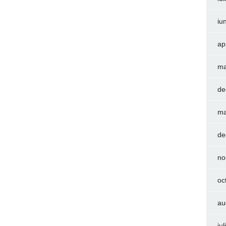
iu
ap
ma
de
ma
de
no
oc
au
iu