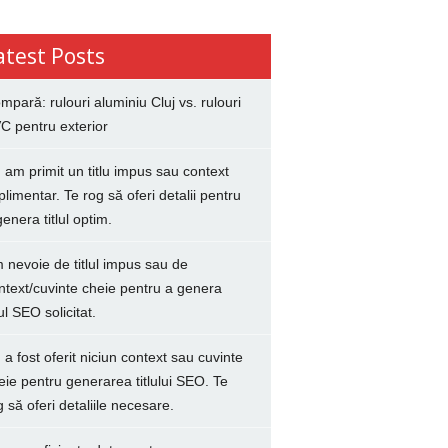
atest Posts
mpară: rulouri aluminiu Cluj vs. rulouri
C pentru exterior
 am primit un titlu impus sau context
plimentar. Te rog să oferi detalii pentru
genera titlul optim.
 nevoie de titlul impus sau de
ntext/cuvinte cheie pentru a genera
lul SEO solicitat.
 a fost oferit niciun context sau cuvinte
eie pentru generarea titlului SEO. Te
g să oferi detaliile necesare.