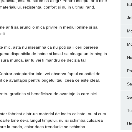
radinita, insa nu stii ce sa alegi? Pentru inceput ar fi bine
Ed
materialului, rezistenta, confort si nu in ultimul rand,
Jo
e ar fi sa arunci o mica privire in mediul online si sa
Mo
eti.
M
te mic, asta nu inseamna ca nu poti sa ii ceri parerea
gama disponibila de haine si lasa-l sa aleaga un trening in
No
 usura munca, iar tu vei fi mandru de decizia ta!
Pr
ontrar asteptarilor tale, vei observa faptul ca astfel de
ul de avantajos pentru bugetul tau, ceea ce este ideal.
Sa
ntru gradinita si beneficiaza de avantaje la care nici
Ser
Tu
tar fabricat dintr-un material de inalta calitate, nu ai cum
 foarte bine de-a lungul timpului, nu isi schimba culoarea
Un
uare la moda, chiar daca trendurile se schimba.