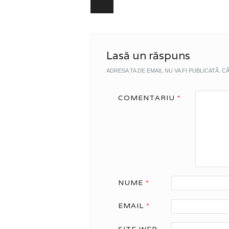
Lasă un răspuns
ADRESA TA DE EMAIL NU VA FI PUBLICATĂ.
CÂ
COMENTARIU
*
NUME
*
EMAIL
*
SITE WEB