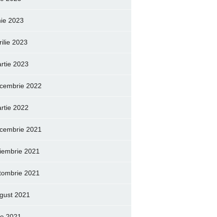
nie 2023
rilie 2023
rtie 2023
cembrie 2022
rtie 2022
cembrie 2021
iembrie 2021
tombrie 2021
gust 2021
lie 2021