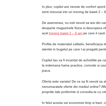
In plus, copilul are nevoie de confort sporit
simti minunat intr-un trening de baieti 2 – 6
De asemenea, nu esti nevoit sa iesi din casa
deoparte magazinele fizice si descopera ofe
acel
trening baieti 2 – 6 ani
pe care il caut
Profita de materialul calitativ, beneficiaza 
atentie in bugetul pe care l-ai pregatit pen
Copilul tau va fi incantat de achizitiile pe ca
la indemana haine practice, comode si usor 
joaca.
Oferta este variata! De ce sa fii nevoit sa 
nenumaratele oferte din mediul online? Afl
propriile tale preferinte si consulta-te cu ce
In felul acesta vei economisi timp si bani, 