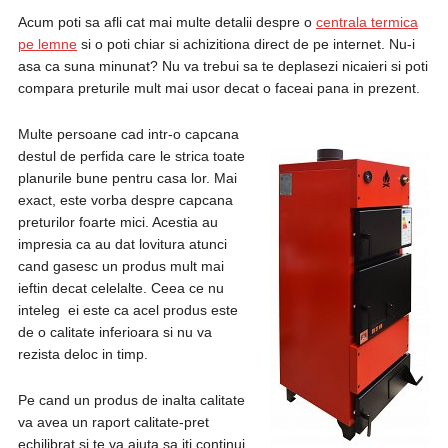
Acum poti sa afli cat mai multe detalii despre o
centrala termica
pe lemne
si o poti chiar si achizitiona direct de pe internet. Nu-i
asa ca suna minunat? Nu va trebui sa te deplasezi nicaieri si poti
compara preturile mult mai usor decat o faceai pana in prezent.
Multe persoane cad intr-o capcana
destul de perfida care le strica toate
planurile bune pentru casa lor. Mai
exact, este vorba despre capcana
preturilor foarte mici. Acestia au
impresia ca au dat lovitura atunci
cand gasesc un produs mult mai
ieftin decat celelalte. Ceea ce nu
inteleg ei este ca acel produs este
de o calitate inferioara si nu va
rezista deloc in timp.
Pe cand un produs de inalta calitate
va avea un raport calitate-pret
echilibrat si te va ajuta sa iti continui