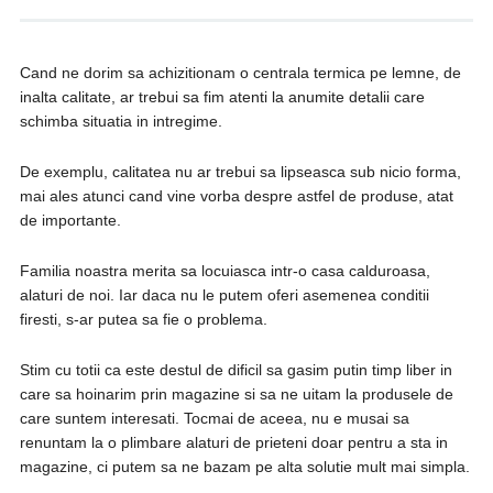
Cand ne dorim sa achizitionam o centrala termica pe lemne, de
inalta calitate, ar trebui sa fim atenti la anumite detalii care
schimba situatia in intregime.
De exemplu, calitatea nu ar trebui sa lipseasca sub nicio forma,
mai ales atunci cand vine vorba despre astfel de produse, atat
de importante.
Familia noastra merita sa locuiasca intr-o casa calduroasa,
alaturi de noi. Iar daca nu le putem oferi asemenea conditii
firesti, s-ar putea sa fie o problema.
Stim cu totii ca este destul de dificil sa gasim putin timp liber in
care sa hoinarim prin magazine si sa ne uitam la produsele de
care suntem interesati. Tocmai de aceea, nu e musai sa
renuntam la o plimbare alaturi de prieteni doar pentru a sta in
magazine, ci putem sa ne bazam pe alta solutie mult mai simpla.