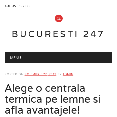
AUGUST 9, 2026
BUCURESTI 247
Main menu
Skip
MENU
to
content
POSTED ON
NOIEMBRIE 22, 2019
BY
ADMIN
Alege o centrala
termica pe lemne si
afla avantajele!