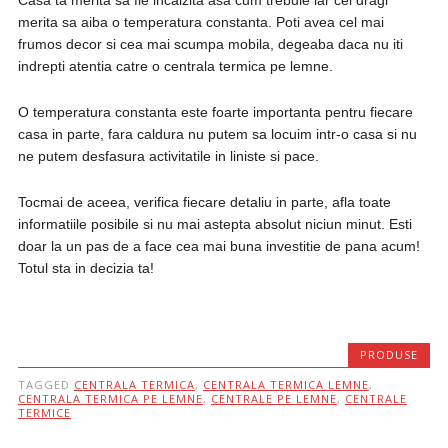
Casa ta merita sa fie incalzita asa cum trebuie iar cei dragi
merita sa aiba o temperatura constanta. Poti avea cel mai
frumos decor si cea mai scumpa mobila, degeaba daca nu iti
indrepti atentia catre o centrala termica pe lemne.
O temperatura constanta este foarte importanta pentru fiecare
casa in parte, fara caldura nu putem sa locuim intr-o casa si nu
ne putem desfasura activitatile in liniste si pace.
Tocmai de aceea, verifica fiecare detaliu in parte, afla toate
informatiile posibile si nu mai astepta absolut niciun minut. Esti
doar la un pas de a face cea mai buna investitie de pana acum!
Totul sta in decizia ta!
PRODUSE
TAGGED
CENTRALA TERMICA
,
CENTRALA TERMICA LEMNE
,
CENTRALA TERMICA PE LEMNE
,
CENTRALE PE LEMNE
,
CENTRALE
TERMICE