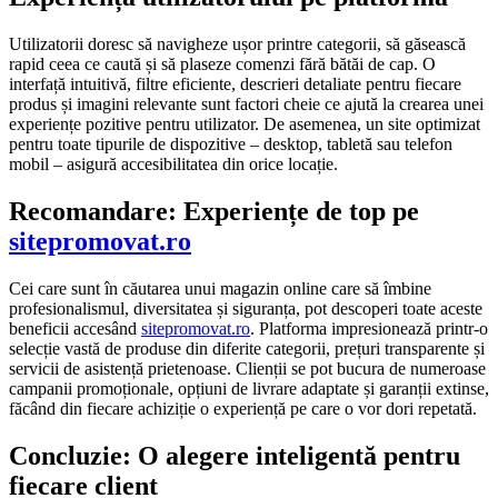
Utilizatorii doresc să navigheze ușor printre categorii, să găsească
rapid ceea ce caută și să plaseze comenzi fără bătăi de cap. O
interfață intuitivă, filtre eficiente, descrieri detaliate pentru fiecare
produs și imagini relevante sunt factori cheie ce ajută la crearea unei
experiențe pozitive pentru utilizator. De asemenea, un site optimizat
pentru toate tipurile de dispozitive – desktop, tabletă sau telefon
mobil – asigură accesibilitatea din orice locație.
Recomandare: Experiențe de top pe
sitepromovat.ro
Cei care sunt în căutarea unui magazin online care să îmbine
profesionalismul, diversitatea și siguranța, pot descoperi toate aceste
beneficii accesând
sitepromovat.ro
. Platforma impresionează printr-o
selecție vastă de produse din diferite categorii, prețuri transparente și
servicii de asistență prietenoase. Clienții se pot bucura de numeroase
campanii promoționale, opțiuni de livrare adaptate și garanții extinse,
făcând din fiecare achiziție o experiență pe care o vor dori repetată.
Concluzie: O alegere inteligentă pentru
fiecare client