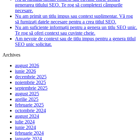
generarea titlului SEO. Te rog să completezi câmpurile
necesare.
Nu am primit un titlu impus sau context suplimentar. Vă rog
să furnizați datele necesare pentru a crea titlul SEO.
Nu am suficiente informații pentru a genera un titlu SEO unic.
Te rog să oferi context sau cuvinte cheie.
Am nevoie de context sau de titlu impus pentru a genera titlul
SEO unic solicitat.
Archives
august 2026
iunie 2026
decembrie 2025
noiembrie 2025
septembrie 2025
august 2025
aprilie 2025
februarie 2025
octombrie 2024
august 2024
iulie 2024
iunie 2024
februarie 2024
ianuarie 2024