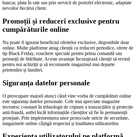
bancar, plata în rate sau prin servicii de portofel electronic, adaptate
nevoilor fiecărui client.
Promoții și reduceri exclusive pentru
cumpărăturile online
Nu poate fi ignorat beneficiul ofertelor exclusive, disponibile doar
online. Multe platforme atrag clienții cu reduceri periodice, oferte de
tip Black Friday, vouchere speciale pentru prima comandă sau
promoții de fidelitate. Aceste avantaje încurajează clienții să revină
pentru noi achiziții și să recomande magazinul mai departe
prietenilor și familiei.
Siguranța datelor personale
O preocupare majoră atunci când vine vorba de cumpărături online
este siguranța datelor personale. Cele mai apreciate magazine
investesc constant în tehnologii de criptare a tranzacțiilor și protecție
anti-fraudă, astfel încât informațiile clienților să fie în permanență
protejate. Prin implementarea unor protocoale stricte de securitate,
magazinele online câștigă respectul și loialitatea utilizatorilor.
Experiența utilizatorului pe platformă