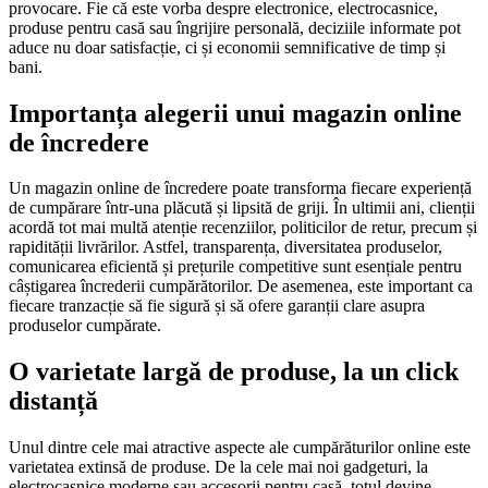
provocare. Fie că este vorba despre electronice, electrocasnice,
produse pentru casă sau îngrijire personală, deciziile informate pot
aduce nu doar satisfacție, ci și economii semnificative de timp și
bani.
Importanța alegerii unui magazin online
de încredere
Un magazin online de încredere poate transforma fiecare experiență
de cumpărare într-una plăcută și lipsită de griji. În ultimii ani, clienții
acordă tot mai multă atenție recenziilor, politicilor de retur, precum și
rapidității livrărilor. Astfel, transparența, diversitatea produselor,
comunicarea eficientă și prețurile competitive sunt esențiale pentru
câștigarea încrederii cumpărătorilor. De asemenea, este important ca
fiecare tranzacție să fie sigură și să ofere garanții clare asupra
produselor cumpărate.
O varietate largă de produse, la un click
distanță
Unul dintre cele mai atractive aspecte ale cumpărăturilor online este
varietatea extinsă de produse. De la cele mai noi gadgeturi, la
electrocasnice moderne sau accesorii pentru casă, totul devine