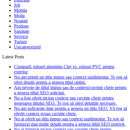
Job
Mobila
Moda
Noutati
Produse
Sanatate
Servicii
Turism
Uncategorized
Latest Posts
Compară: rulouri aluminiu Cluj vs. rulouri PVC pentru
exterior
Nu am primit un titlu impus sau context suplimentar. Te rog să
oferi detalii pentru a genera titlul optim.
Am nevoie de titlul impus sau de context/cuvinte cheie pentru
a genera titlul SEO solicitat.
Nu a fost oferit niciun context sau cuvinte cheie pentru
generarea titlului SEO. Te rog să oferi detaliile necesare.
Nu am suficiente date pentru a genera un titlu SEO. Vă rog să
oferiți context și/sau cuvinte cheie.
Nu ai oferit un titlu impus sau context suplimentar. Te rog să
furnizezi mai multe detalii pentru a genera titlul SEO potrivit.
Nu ai furnizat niciun context sau cuvinte cheie pentru