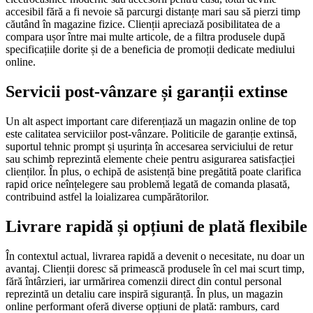
accesibil fără a fi nevoie să parcurgi distanțe mari sau să pierzi timp
căutând în magazine fizice. Clienții apreciază posibilitatea de a
compara ușor între mai multe articole, de a filtra produsele după
specificațiile dorite și de a beneficia de promoții dedicate mediului
online.
Servicii post-vânzare și garanții extinse
Un alt aspect important care diferențiază un magazin online de top
este calitatea serviciilor post-vânzare. Politicile de garanție extinsă,
suportul tehnic prompt și ușurința în accesarea serviciului de retur
sau schimb reprezintă elemente cheie pentru asigurarea satisfacției
clienților. În plus, o echipă de asistență bine pregătită poate clarifica
rapid orice neînțelegere sau problemă legată de comanda plasată,
contribuind astfel la loializarea cumpărătorilor.
Livrare rapidă și opțiuni de plată flexibile
În contextul actual, livrarea rapidă a devenit o necesitate, nu doar un
avantaj. Clienții doresc să primească produsele în cel mai scurt timp,
fără întârzieri, iar urmărirea comenzii direct din contul personal
reprezintă un detaliu care inspiră siguranță. În plus, un magazin
online performant oferă diverse opțiuni de plată: ramburs, card