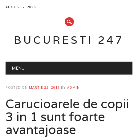
AUGUST 7, 2026
BUCURESTI 247
Main menu
Skip
MENU
to
content
POSTED ON
MARTIE 22, 2019
BY
ADMIN
Carucioarele de copii
3 in 1 sunt foarte
avantajoase