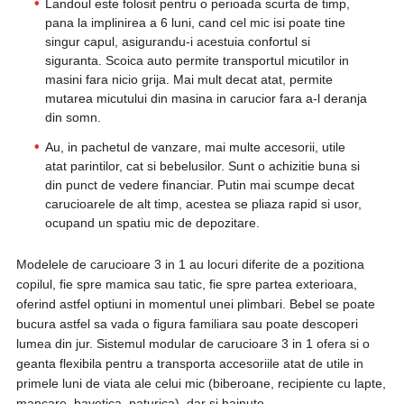
Landoul este folosit pentru o perioada scurta de timp,
pana la implinirea a 6 luni, cand cel mic isi poate tine
singur capul, asigurandu-i acestuia confortul si
siguranta. Scoica auto permite transportul micutilor in
masini fara nicio grija. Mai mult decat atat, permite
mutarea micutului din masina in carucior fara a-l deranja
din somn.
Au, in pachetul de vanzare, mai multe accesorii, utile
atat parintilor, cat si bebelusilor. Sunt o achizitie buna si
din punct de vedere financiar. Putin mai scumpe decat
carucioarele de alt timp, acestea se pliaza rapid si usor,
ocupand un spatiu mic de depozitare.
Modelele de carucioare 3 in 1 au locuri diferite de a pozitiona
copilul, fie spre mamica sau tatic, fie spre partea exterioara,
oferind astfel optiuni in momentul unei plimbari. Bebel se poate
bucura astfel sa vada o figura familiara sau poate descoperi
lumea din jur. Sistemul modular de carucioare 3 in 1 ofera si o
geanta flexibila pentru a transporta accesoriile atat de utile in
primele luni de viata ale celui mic (biberoane, recipiente cu lapte,
mancare, bavetica, paturica), dar si hainute.