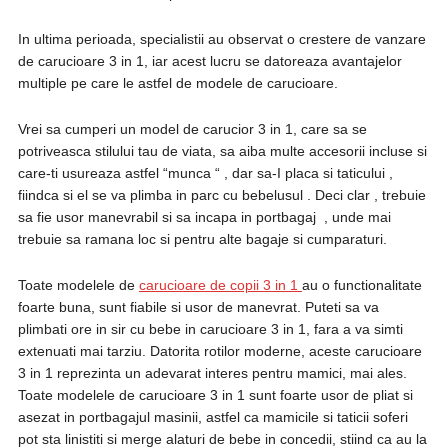
In ultima perioada, specialistii au observat o crestere de vanzare
de carucioare 3 in 1, iar acest lucru se datoreaza avantajelor
multiple pe care le astfel de modele de carucioare.
Vrei sa cumperi un model de carucior 3 in 1, care sa se
potriveasca stilului tau de viata, sa aiba multe accesorii incluse si
care-ti usureaza astfel “munca “ , dar sa-I placa si taticului ,
fiindca si el se va plimba in parc cu bebelusul . Deci clar , trebuie
sa fie usor manevrabil si sa incapa in portbagaj , unde mai
trebuie sa ramana loc si pentru alte bagaje si cumparaturi.
Toate modelele de
carucioare de copii 3 in 1
au o functionalitate
foarte buna, sunt fiabile si usor de manevrat. Puteti sa va
plimbati ore in sir cu bebe in carucioare 3 in 1, fara a va simti
extenuati mai tarziu. Datorita rotilor moderne, aceste carucioare
3 in 1 reprezinta un adevarat interes pentru mamici, mai ales.
Toate modelele de carucioare 3 in 1 sunt foarte usor de pliat si
asezat in portbagajul masinii, astfel ca mamicile si taticii soferi
pot sta linistiti si merge alaturi de bebe in concedii, stiind ca au la