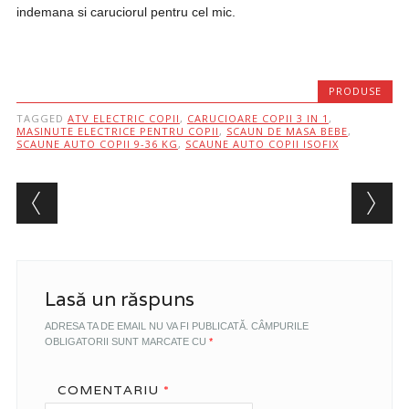
indemana si caruciorul pentru cel mic.
PRODUSE
TAGGED
ATV ELECTRIC COPII
,
CARUCIOARE COPII 3 IN 1
,
MASINUTE ELECTRICE PENTRU COPII
,
SCAUN DE MASA BEBE
,
SCAUNE AUTO COPII 9-36 KG
,
SCAUNE AUTO COPII ISOFIX
Post navigation
Lasă un răspuns
ADRESA TA DE EMAIL NU VA FI PUBLICATĂ.
CÂMPURILE
OBLIGATORII SUNT MARCATE CU
*
COMENTARIU
*