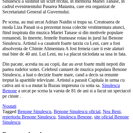
Sinulescu a sustinut un scurt recital, in memoria Mariei Tanase, in
cadrul evenimentului Pasarea Maiastra, care era organizat de
Secretariatul General al Guvernului.
Pe scena, au mai urcat Adrian Naidin si trupa sa. Creatoarea de
moda Liza Panait si-a prezentat noua colectie vestimentara atunci,
fiind inspirata din muzica Mariei Tanase si din motivele populare
romanesti. In tinerete, femeile frumoase roiau in jurul lui Benone
Sinulescu. Artistul s-a casatorit foarte tarziu cu Leni, care a fost
absolventa de Chimie Alimentara A fost femeia care ii este alaturi
mai bine de 40 ani. Lui Leni, nu i-a placut niciodata sa iasa in fata.
Din pacate, acestia nu au copii, dar au avut foarte multi nepoti din
partea rudelor sotiei. Celebrul cantaret de muzica populara Benone
Sinulescu, a luat o decizie foarte mare, cand a decis sa renunte
treptat la aparitiile televizate. Artistul a parasit Capitala in urma cu
cativa ani si s-a mutat la Buzau impreuna cu sotia sa.
Sinulescu
Benone
a urcat pe scena la varsta de 81 de ani si a facut un spectacol
pe cinste .
Noutati
Tagged
Benone Sinulescu
,
Benone Sinulescu oficial
,
Nea Beni
,
repertoriu Benone Sinulescu
,
Sinulescu Benone
,
site oficial Benone
Sinulescu