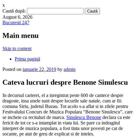
x
Caută după:
August 6, 2026
Bucuresti 247
Main menu
Skip to content
Prima pagină
Posted on
ianuarie 22, 2019
by
admin
Cateva lucruri despre Benone Sinulescu
In decursul carierei, el a inregistrat peste 600 de cantece despre
dragoste, insa unele sunt despre locurile sale natale, cum ar fii:
comuna Siriu, judetul Buzau. Tot acolo s-a aflat si in zilele pentru
Festivalului Concurs de Muzica Populara “Benone Sinulescu”, care
se incheie cu recitaluri de marca.
Sinulescu Benone
declara ca este
fericit de tot ce s-a intamplat in viata lui. Se pare ca indragitul
interpret de muzica populara, a fost tinta unor povesti pe cat de
socante, pe atat de greu de explicat si de inteles.