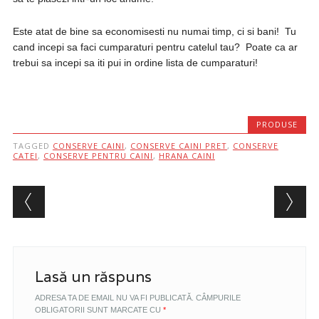
Este atat de bine sa economisesti nu numai timp, ci si bani! Tu
cand incepi sa faci cumparaturi pentru catelul tau? Poate ca ar
trebui sa incepi sa iti pui in ordine lista de cumparaturi!
PRODUSE
TAGGED
CONSERVE CAINI
,
CONSERVE CAINI PRET
,
CONSERVE
CATEI
,
CONSERVE PENTRU CAINI
,
HRANA CAINI
Post navigation
Lasă un răspuns
ADRESA TA DE EMAIL NU VA FI PUBLICATĂ.
CÂMPURILE
OBLIGATORII SUNT MARCATE CU
*