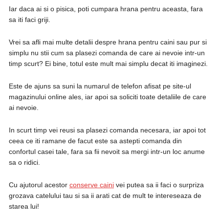
Iar daca ai si o pisica, poti cumpara hrana pentru aceasta, fara
sa iti faci griji.
Vrei sa afli mai multe detalii despre hrana pentru caini sau pur si
simplu nu stii cum sa plasezi comanda de care ai nevoie intr-un
timp scurt? Ei bine, totul este mult mai simplu decat iti imaginezi.
Este de ajuns sa suni la numarul de telefon afisat pe site-ul
magazinului online ales, iar apoi sa soliciti toate detaliile de care
ai nevoie.
In scurt timp vei reusi sa plasezi comanda necesara, iar apoi tot
ceea ce iti ramane de facut este sa astepti comanda din
confortul casei tale, fara sa fii nevoit sa mergi intr-un loc anume
sa o ridici.
Cu ajutorul acestor
conserve caini
vei putea sa ii faci o surpriza
grozava catelului tau si sa ii arati cat de mult te intereseaza de
starea lui!