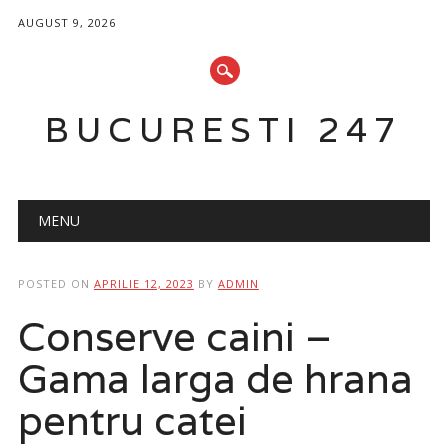
AUGUST 9, 2026
BUCURESTI 247
Main menu
Skip
MENU
to
content
POSTED ON
APRILIE 12, 2023
BY
ADMIN
Conserve caini –
Gama larga de hrana
pentru catei