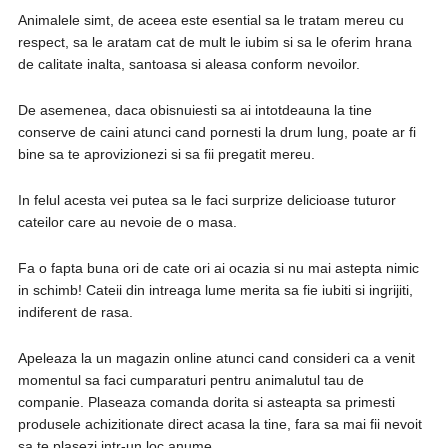
Animalele simt, de aceea este esential sa le tratam mereu cu
respect, sa le aratam cat de mult le iubim si sa le oferim hrana
de calitate inalta, santoasa si aleasa conform nevoilor.
De asemenea, daca obisnuiesti sa ai intotdeauna la tine
conserve de caini atunci cand pornesti la drum lung, poate ar fi
bine sa te aprovizionezi si sa fii pregatit mereu.
In felul acesta vei putea sa le faci surprize delicioase tuturor
cateilor care au nevoie de o masa.
Fa o fapta buna ori de cate ori ai ocazia si nu mai astepta nimic
in schimb! Cateii din intreaga lume merita sa fie iubiti si ingrijiti,
indiferent de rasa.
Apeleaza la un magazin online atunci cand consideri ca a venit
momentul sa faci cumparaturi pentru animalutul tau de
companie. Plaseaza comanda dorita si asteapta sa primesti
produsele achizitionate direct acasa la tine, fara sa mai fii nevoit
sa te plasezi intr-un loc anume.