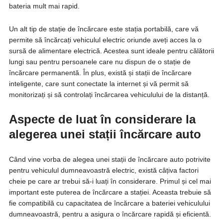
bateria mult mai rapid.
Un alt tip de stație de încărcare este stația portabilă, care vă
permite să încărcați vehiculul electric oriunde aveți acces la o
sursă de alimentare electrică. Acestea sunt ideale pentru călătorii
lungi sau pentru persoanele care nu dispun de o stație de
încărcare permanentă. În plus, există și stații de încărcare
inteligente, care sunt conectate la internet și vă permit să
monitorizați și să controlați încărcarea vehiculului de la distanță.
Aspecte de luat în considerare la
alegerea unei stații
încărcare auto
Când vine vorba de alegea unei stații de încărcare auto potrivite
pentru vehiculul dumneavoastră electric, există câțiva factori
cheie pe care ar trebui să-i luați în considerare. Primul și cel mai
important este puterea de încărcare a stației. Aceasta trebuie să
fie compatibilă cu capacitatea de încărcare a bateriei vehiculului
dumneavoastră, pentru a asigura o încărcare rapidă și eficientă.