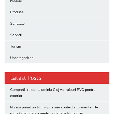
Noutati
Produse
Sanatate
Servicii
Turism
Uncategorized
Latest Posts
Compară: rulouri aluminiu Cluj vs. rulouri PVC pentru
exterior
Nu am primit un titlu impus sau context suplimentar. Te
rog să oferi detalii pentru a genera titlul optim.