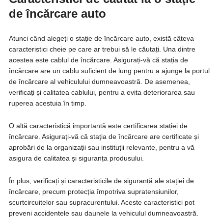
de încărcare auto
Atunci când alegeți o stație de încărcare auto, există câteva
caracteristici cheie pe care ar trebui să le căutați. Una dintre
acestea este cablul de încărcare. Asigurați-vă că stația de
încărcare are un cablu suficient de lung pentru a ajunge la portul
de încărcare al vehiculului dumneavoastră. De asemenea,
verificați și calitatea cablului, pentru a evita deteriorarea sau
ruperea acestuia în timp.
O altă caracteristică importantă este certificarea stației de
încărcare. Asigurați-vă că stația de încărcare are certificate și
aprobări de la organizații sau instituții relevante, pentru a vă
asigura de calitatea și siguranța produsului.
În plus, verificați și caracteristicile de siguranță ale stației de
încărcare, precum protecția împotriva supratensiunilor,
scurtcircuitelor sau supracurentului. Aceste caracteristici pot
preveni accidentele sau daunele la vehiculul dumneavoastră.