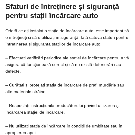
Sfaturi de întreținere și siguranță
pentru stații
încărcare auto
Odată ce ați instalat o stație de încărcare auto, este important să
o întrețineți și să o utilizați în siguranță. Iată câteva sfaturi pentru
întreținerea și siguranța stațiilor de încărcare auto:
– Efectuați verificări periodice ale stației de încărcare pentru a vă
asigura că funcționează corect și că nu există deteriorări sau
defecte.
– Curățați și protejați stația de încărcare de praf, murdărie sau
alte materiale străine.
– Respectați instrucțiunile producătorului privind utilizarea și
încărcarea stației de încărcare.
– Nu utilizați stația de încărcare în condiții de umiditate sau în
apropierea apei.