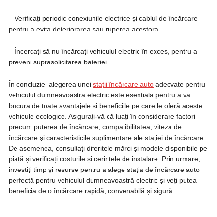
– Verificați periodic conexiunile electrice și cablul de încărcare
pentru a evita deteriorarea sau ruperea acestora.
– Încercați să nu încărcați vehiculul electric în exces, pentru a
preveni suprasolicitarea bateriei.
În concluzie, alegerea unei
stații
încărcare auto
adecvate pentru
vehiculul dumneavoastră electric este esențială pentru a vă
bucura de toate avantajele și beneficiile pe care le oferă aceste
vehicule ecologice. Asigurați-vă că luați în considerare factori
precum puterea de încărcare, compatibilitatea, viteza de
încărcare și caracteristicile suplimentare ale stației de încărcare.
De asemenea, consultați diferitele mărci și modele disponibile pe
piață și verificați costurile și cerințele de instalare. Prin urmare,
investiți timp și resurse pentru a alege stația de încărcare auto
perfectă pentru vehiculul dumneavoastră electric și veți putea
beneficia de o încărcare rapidă, convenabilă și sigură.