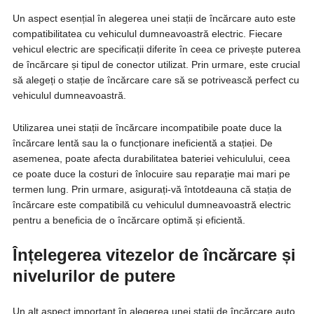
Un aspect esențial în alegerea unei stații de încărcare auto este
compatibilitatea cu vehiculul dumneavoastră electric. Fiecare
vehicul electric are specificații diferite în ceea ce privește puterea
de încărcare și tipul de conector utilizat. Prin urmare, este crucial
să alegeți o stație de încărcare care să se potrivească perfect cu
vehiculul dumneavoastră.
Utilizarea unei stații de încărcare incompatibile poate duce la
încărcare lentă sau la o funcționare ineficientă a stației. De
asemenea, poate afecta durabilitatea bateriei vehiculului, ceea
ce poate duce la costuri de înlocuire sau reparație mai mari pe
termen lung. Prin urmare, asigurați-vă întotdeauna că stația de
încărcare este compatibilă cu vehiculul dumneavoastră electric
pentru a beneficia de o încărcare optimă și eficientă.
Înțelegerea vitezelor de încărcare și
nivelurilor de putere
Un alt aspect important în alegerea unei stații de încărcare auto