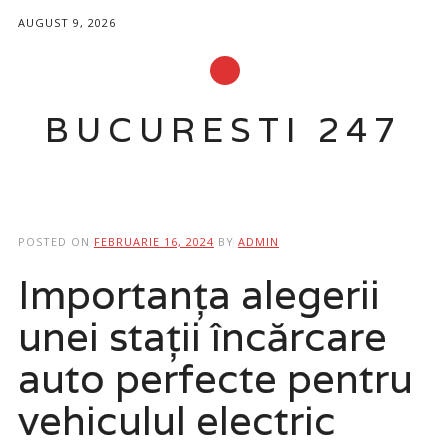
AUGUST 9, 2026
BUCURESTI 247
Main menu
Skip
to
POSTED ON
FEBRUARIE 16, 2024
BY
ADMIN
content
Importanța alegerii
unei stații încărcare
auto perfecte pentru
vehiculul electric