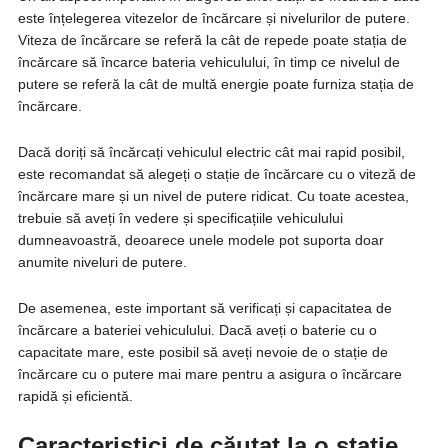
este înțelegerea vitezelor de încărcare și nivelurilor de putere.
Viteza de încărcare se referă la cât de repede poate stația de
încărcare să încarce bateria vehiculului, în timp ce nivelul de
putere se referă la cât de multă energie poate furniza stația de
încărcare.
Dacă doriți să încărcați vehiculul electric cât mai rapid posibil,
este recomandat să alegeți o stație de încărcare cu o viteză de
încărcare mare și un nivel de putere ridicat. Cu toate acestea,
trebuie să aveți în vedere și specificațiile vehiculului
dumneavoastră, deoarece unele modele pot suporta doar
anumite niveluri de putere.
De asemenea, este important să verificați și capacitatea de
încărcare a bateriei vehiculului. Dacă aveți o baterie cu o
capacitate mare, este posibil să aveți nevoie de o stație de
încărcare cu o putere mai mare pentru a asigura o încărcare
rapidă și eficientă.
Caracteristici de căutat la o stație