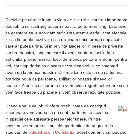
Deciziile pe care le luam in viata de zi cu zi si care au importanta
deosebita se rasfrang asupra noastra pe termen lung. Este bine
ca acestora sa le acordam suficienta atentie astfel incat efectele
lor sa fie unele pozitive, si sa eliminam orice urmari neplacute
care ar putea urma. Si in privinta alegerilor in ceea ce priveste
cariera noastra, jobul pe care il avem, suntem pusi in fata
optiunilor privind mseria, locul de munca pe care le dorim pentru
noi, cat timp dorim sa alocam acestui capitol, si ce asteptari
avem de la munca noastra. Cel mai bine este ca ea sa fie una
potrivita noua ca persoane, abilitatilor noastre si nevoilor
noastre. Atunci cu siguranta nu vom avea regrete ulterioare si ne
vom face treaba cu placere si vom observa rezultate pozitive.
Uitandu-ne la ce joburi ofera posibilitatea de castiguri
insemnate vom vedea ca nu sunt foarte multe acestea,
in special cele adresate persoanelor tinere. Printre
acestea se remarca si multele oportunitati de angajare la
studiouri de
videochat din Constanta
, acest domeniu cunoscand