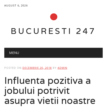
AUGUST 6, 2026
BUCURESTI 247
Main menu
Skip
MENU
to
content
POSTED ON
DECEMBRIE 20, 2018
BY
ADMIN
Influenta pozitiva a
jobului potrivit
asupra vietii noastre