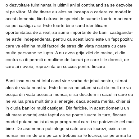
o dezvoltare fulminanta in ultimii ani si continuand sa se dezvolte
si pe viitor. Multe tinere au ales sa inceapa o cariera ca model in
acest domeniu, fiind atrase in special de sumele foarte mari care
se pot castiga aici. Este foarte bine cand identificam
oportunitatea de a real;iza sume importante de bani, castigandu-
ne astfel independenta, pentru ca acest lucru este un fapt pozitiv,
care va elimina multi factori de stres din viata noastra cu care
multe persoane se lupta. A nu avea grija zilei de maine, ci din
contra sa iti permiti o multime de lucruri pe care ti le doresti, de
care ai nevoie, reprezinta un succes pentru fiecare.
Banii insa nu sunt totul cand vine vorba de jobul nostru, si mai
ales de viata noastra. Este bine sa ne uitam si cat de mult ne va
ocupa din viata aceasta munca, si sa decidem in cazul in care ea
ne va lua prea mult timp si energie, daca acesta merita, chiar si
in ciuda banilor multi castigati. Din fericire, in acest domeniu un
alt mare avantaj este faptul ca se poate luucra in ture, fiecare
model putand sa isi aleaga programul care i se potriveste cel mai
bine. De asemenea poti alege si cate ore sa lucrezi, exista un
numar minim de ore pe care trebuie sa le lucrezi, iar pe urma tu