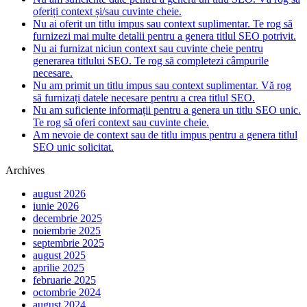
oferiți context și/sau cuvinte cheie.
Nu ai oferit un titlu impus sau context suplimentar. Te rog să
furnizezi mai multe detalii pentru a genera titlul SEO potrivit.
Nu ai furnizat niciun context sau cuvinte cheie pentru
generarea titlului SEO. Te rog să completezi câmpurile
necesare.
Nu am primit un titlu impus sau context suplimentar. Vă rog
să furnizați datele necesare pentru a crea titlul SEO.
Nu am suficiente informații pentru a genera un titlu SEO unic.
Te rog să oferi context sau cuvinte cheie.
Am nevoie de context sau de titlu impus pentru a genera titlul
SEO unic solicitat.
Archives
august 2026
iunie 2026
decembrie 2025
noiembrie 2025
septembrie 2025
august 2025
aprilie 2025
februarie 2025
octombrie 2024
august 2024