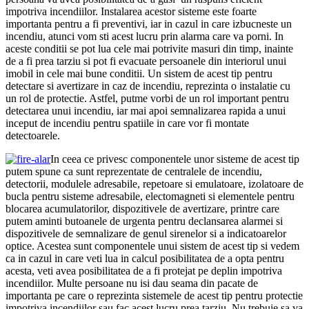
impotriva incendiilor. Instalarea acestor sisteme este foarte
importanta pentru a fi preventivi, iar in cazul in care izbucneste un
incendiu, atunci vom sti acest lucru prin alarma care va porni. In
aceste conditii se pot lua cele mai potrivite masuri din timp, inainte
de a fi prea tarziu si pot fi evacuate persoanele din interiorul unui
imobil in cele mai bune conditii. Un sistem de acest tip pentru
detectare si avertizare in caz de incendiu, reprezinta o instalatie cu
un rol de protectie. Astfel, putme vorbi de un rol important pentru
detectarea unui incendiu, iar mai apoi semnalizarea rapida a unui
inceput de incendiu pentru spatiile in care vor fi montate
detectoarele.
In ceea ce privesc componentele unor sisteme de acest tip
putem spune ca sunt reprezentate de centralele de incendiu,
detectorii, modulele adresabile, repetoare si emulatoare, izolatoare de
bucla pentru sisteme adresabile, electomagneti si elementele pentru
blocarea acumulatorilor, dispozitivele de avertizare, printre care
putem aminti butoanele de urgenta pentru declansarea alarmei si
dispozitivele de semnalizare de genul sirenelor si a indicatoarelor
optice. Acestea sunt componentele unui sistem de acest tip si vedem
ca in cazul in care veti lua in calcul posibilitatea de a opta pentru
acesta, veti avea posibilitatea de a fi protejat pe deplin impotriva
incendiilor. Multe persoane nu isi dau seama din pacate de
importanta pe care o reprezinta sistemele de acest tip pentru protectie
impotriva incendiilor sau fac acest lucru prea tarziu. Nu trebuie sa va