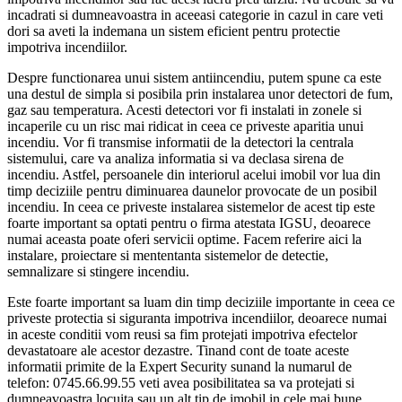
incadrati si dumneavoastra in aceeasi categorie in cazul in care veti
dori sa aveti la indemana un sistem eficient pentru protectie
impotriva incendiilor.
Despre functionarea unui sistem antiincendiu, putem spune ca este
una destul de simpla si posibila prin instalarea unor detectori de fum,
gaz sau temperatura. Acesti detectori vor fi instalati in zonele si
incaperile cu un risc mai ridicat in ceea ce priveste aparitia unui
incendiu. Vor fi transmise informatii de la detectori la centrala
sistemului, care va analiza informatia si va declasa sirena de
incendiu. Astfel, persoanele din interiorul acelui imobil vor lua din
timp deciziile pentru diminuarea daunelor provocate de un posibil
incendiu. In ceea ce priveste instalarea sistemelor de acest tip este
foarte important sa optati pentru o firma atestata IGSU, deoarece
numai aceasta poate oferi servicii optime. Facem referire aici la
instalare, proiectare si mententanta sistemelor de detectie,
semnalizare si stingere incendiu.
Este foarte important sa luam din timp deciziile importante in ceea ce
priveste protectia si siguranta impotriva incendiilor, deoarece numai
in aceste conditii vom reusi sa fim protejati impotriva efectelor
devastatoare ale acestor dezastre. Tinand cont de toate aceste
informatii primite de la Expert Security sunand la numarul de
telefon: 0745.66.99.55 veti avea posibilitatea sa va protejati si
dumneavoastra locuita sau un alt tip de imobil in cele mai bune