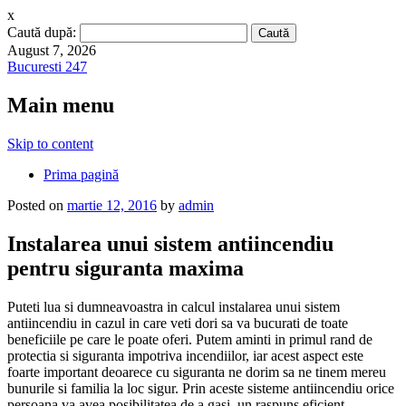
x
Caută după:
August 7, 2026
Bucuresti 247
Main menu
Skip to content
Prima pagină
Posted on
martie 12, 2016
by
admin
Instalarea unui sistem antiincendiu
pentru siguranta maxima
Puteti lua si dumneavoastra in calcul instalarea unui sistem
antiincendiu in cazul in care veti dori sa va bucurati de toate
beneficiile pe care le poate oferi. Putem aminti in primul rand de
protectia si siguranta impotriva incendiilor, iar acest aspect este
foarte important deoarece cu siguranta ne dorim sa ne tinem mereu
bunurile si familia la loc sigur. Prin aceste sisteme antiincendiu orice
persoana va avea posibilitatea de a gasi un raspuns eficient