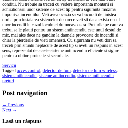
conditii. Nu trebuie sa treceti cu vedere importanta montarii si
achizitionarii unor sisteme de acest tip pentru siguranta maxima
impotriva incendiilor. Veti avea ocazia sa va bucurati de linistea
dorita prin instalarea sistemelor deoarece veti sti daca exista riscul
unor incendii in cazul locuintei dumneavoastra. Preturile pe care va
trebui sa le platiti pentru un sistem antiincendiu este unul destul de
mic, mai ales daca ne gandim la daunele provocate de incendii si
chiar la pierderile de vieti omenesti. Cu siguranta nu veti dori sa
treceti prin situatii neplacute de acest tip si aveti un raspuns in acest
sens, reprezentat de aceste sisteme antiincendiu eficiente si sigure
pentru a obtine protectie si securitate.
Servicii
Tagged
acces control
,
detector de fum
,
detector de fum wireless
,
sistem antiincendiu
,
sisteme antiincendiu
,
sisteme antiincendiu
preturi
Post navigation
← Previous
Next →
Lasă un răspuns