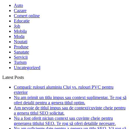
Auto
Cazare
Comert online
Educatie
Job
Mobila
Moda
Noutati
Produse
Sanatate
Servicii
Turism
Uncategorized
Latest Posts
Compară: rulouri aluminiu Cluj vs. rulouri PVC pentru
exterior
Nu am primit un titlu impus sau context suplimentar. Te rog să
oferi detalii pentru a genera titlul optim.
Am nevoie de titlul impus sau de context/cuvinte cheie pentru
a genera titlul SEO solicitat.
Nu a fost oferit niciun context sau cuvinte cheie pentru
generarea titlului SEO. Te rog să oferi detaliile necesare.
Nu am suficiente date pentru a genera un titlu SEO. Vă rog să