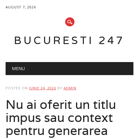
AUGUST 7, 2026
BUCURESTI 247
Main menu
Skip
MENU
to
content
POSTED ON
IUNIE 24, 2026
BY
ADMIN
Nu ai oferit un titlu
impus sau context
pentru generarea