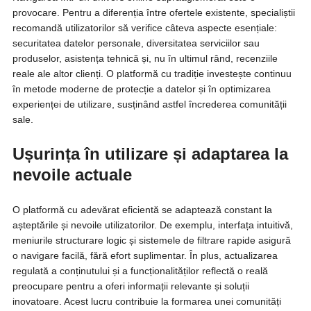
provocare. Pentru a diferenția între ofertele existente, specialiștii
recomandă utilizatorilor să verifice câteva aspecte esențiale:
securitatea datelor personale, diversitatea serviciilor sau
produselor, asistența tehnică și, nu în ultimul rând, recenziile
reale ale altor clienți. O platformă cu tradiție investește continuu
în metode moderne de protecție a datelor și în optimizarea
experienței de utilizare, susținând astfel încrederea comunității
sale.
Ușurința în utilizare și adaptarea la
nevoile actuale
O platformă cu adevărat eficientă se adaptează constant la
așteptările și nevoile utilizatorilor. De exemplu, interfața intuitivă,
meniurile structurare logic și sistemele de filtrare rapide asigură
o navigare facilă, fără efort suplimentar. În plus, actualizarea
regulată a conținutului și a funcționalităților reflectă o reală
preocupare pentru a oferi informații relevante și soluții
inovatoare. Acest lucru contribuie la formarea unei comunități