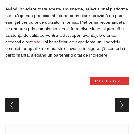
Având în vedere toate aceste argumente, selecția unei platforme
care răspunde profesional tuturor cerințelor reprezintă un pas
esențial pentru orice utilizator informat. Platforma recomandată
se remarcă prin combinația ideală între diversitate, siguranță și
asistență de calitate. Pentru a descoperi avantajele oferite,
accesați direct
siteul
și beneficiați de experiența unui serviciu
complet, adaptat zilelor noastre. Investiți în siguranță, confort și
performanță, alegând un partener digital de încredere.
UNCATEGORIZED
Post navigation