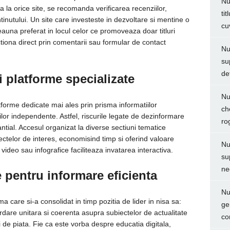
Nu
a la orice site, se recomanda verificarea recenziilor,
ti
ontinutului. Un site care investeste in dezvoltare si mentine o
cu
deauna preferat in locul celor ce promoveaza doar titluri
ctiona direct prin comentarii sau formular de contact
Nu
su
de
ei platforme specializate
Nu
tforme dedicate mai ales prin prisma informatiilor
ch
iilor independente. Astfel, riscurile legate de dezinformare
ro
ntial. Accesul organizat la diverse sectiuni tematice
ectelor de interes, economisind timp si oferind valoare
Nu
ideo sau infografice faciliteaza invatarea interactiva.
su
ne
ie pentru informare eficienta
Nu
care si-a consolidat in timp pozitia de lider in nisa sa:
ge
rdare unitara si coerenta asupra subiectelor de actualitate
co
i de piata. Fie ca este vorba despre educatia digitala,