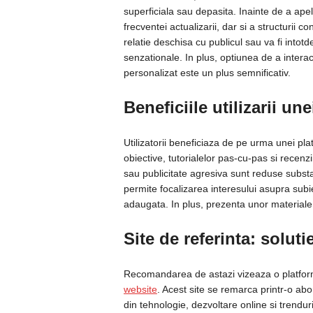
superficiala sau depasita. Inainte de a apel
frecventei actualizarii, dar si a structurii c
relatie deschisa cu publicul sau va fi intot
senzationale. In plus, optiunea de a intera
personalizat este un plus semnificativ.
Beneficiile utilizarii un
Utilizatorii beneficiaza de pe urma unei pla
obiective, tutorialelor pas-cu-pas si recenz
sau publicitate agresiva sunt reduse substa
permite focalizarea interesului asupra subi
adaugata. In plus, prezenta unor materiale v
Site de referinta: solut
Recomandarea de astazi vizeaza o platforma 
website
. Acest site se remarca printr-o abo
din tehnologie, dezvoltare online si trendur