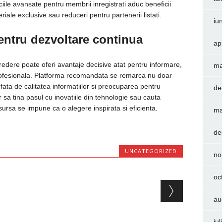
iciile avansate pentru membrii inregistrati aduc beneficii
ale exclusive sau reduceri pentru partenerii listati.
iu
ntru dezvoltare continua
ap
redere poate oferi avantaje decisive atat pentru informare,
ma
rofesionala. Platforma recomandata se remarca nu doar
ja fata de calitatea informatiilor si preocuparea pentru
de
r sa tina pasul cu inovatiile din tehnologie sau cauta
 sursa se impune ca o alegere inspirata si eficienta.
ma
de
UNCATEGORIZED
no
oc
au
iu