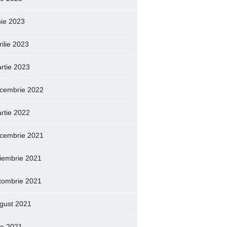
nie 2023
rilie 2023
rtie 2023
cembrie 2022
rtie 2022
cembrie 2021
iembrie 2021
tombrie 2021
gust 2021
lie 2021