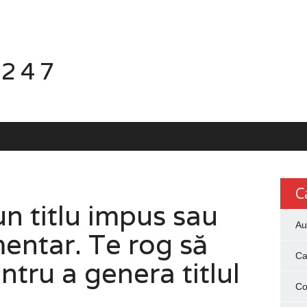
 247
C
n titlu impus sau
Au
entar. Te rog să
Ca
entru a genera titlul
Co