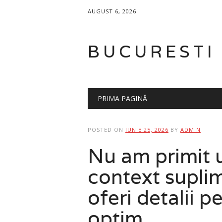
AUGUST 6, 2026
BUCURESTI
Main menu
Skip
PRIMA PAGINĂ
to
content
POSTED ON
IUNIE 25, 2026
BY
ADMIN
Nu am primit u
context suplim
oferi detalii p
optim.