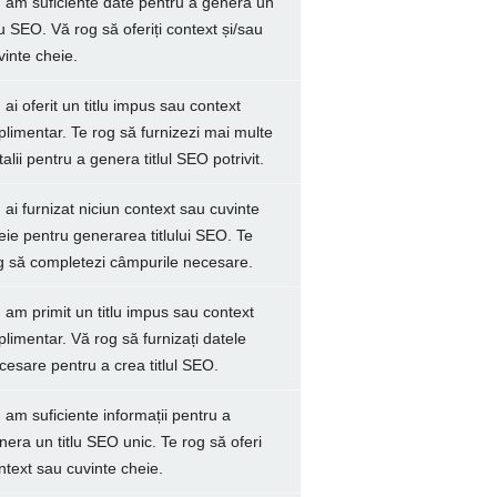
 am suficiente date pentru a genera un
tlu SEO. Vă rog să oferiți context și/sau
vinte cheie.
 ai oferit un titlu impus sau context
plimentar. Te rog să furnizezi mai multe
talii pentru a genera titlul SEO potrivit.
 ai furnizat niciun context sau cuvinte
eie pentru generarea titlului SEO. Te
g să completezi câmpurile necesare.
 am primit un titlu impus sau context
plimentar. Vă rog să furnizați datele
cesare pentru a crea titlul SEO.
 am suficiente informații pentru a
nera un titlu SEO unic. Te rog să oferi
ntext sau cuvinte cheie.