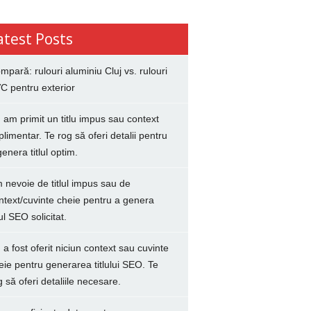
atest Posts
mpară: rulouri aluminiu Cluj vs. rulouri
C pentru exterior
 am primit un titlu impus sau context
plimentar. Te rog să oferi detalii pentru
genera titlul optim.
 nevoie de titlul impus sau de
ntext/cuvinte cheie pentru a genera
lul SEO solicitat.
 a fost oferit niciun context sau cuvinte
eie pentru generarea titlului SEO. Te
g să oferi detaliile necesare.