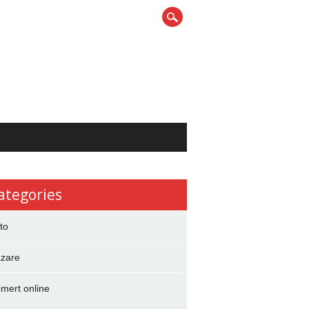
ategories
to
zare
mert online