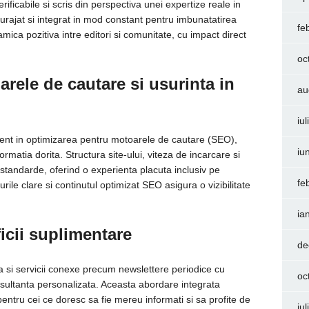
ificabile si scris din perspectiva unei expertize reale in
curajat si integrat in mod constant pentru imbunatatirea
fe
amica pozitiva intre editori si comunitate, cu impact direct
oc
rele de cautare si usurinta in
au
iu
nt in optimizarea pentru motoarele de cautare (SEO),
iu
formatia dorita. Structura site-ului, viteza de incarcare si
 standarde, oferind o experienta placuta inclusiv pe
fe
lurile clare si continutul optimizat SEO asigura o vizibilitate
ia
icii suplimentare
de
a si servicii conexe precum newslettere periodice cu
oc
onsultanta personalizata. Aceasta abordare integrata
entru cei ce doresc sa fie mereu informati si sa profite de
iu