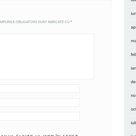
iu
MPURILE OBLIGATORII SUNT MARCATE CU
*
ap
ma
fe
ia
de
no
oc
iu