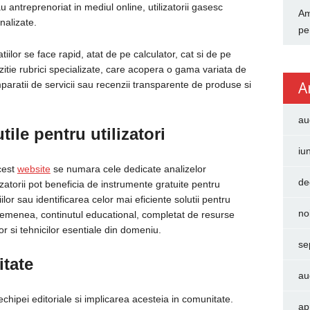
au antreprenoriat in mediul online, utilizatorii gasesc
Am
nalizate.
pe
atiilor se face rapid, atat de pe calculator, cat si de pe
zitie rubrici specializate, care acopera o gama variata de
A
mparatii de servicii sau recenzii transparente de produse si
au
tile pentru utilizatori
iu
cest
website
se numara cele dedicate analizelor
de
zatorii pot beneficia de instrumente gratuite pentru
ilor sau identificarea celor mai eficiente solutii pentru
no
 asemenea, continutul educational, completat de resurse
r si tehnicilor esentiale din domeniu.
se
itate
au
echipei editoriale si implicarea acesteia in comunitate.
ap