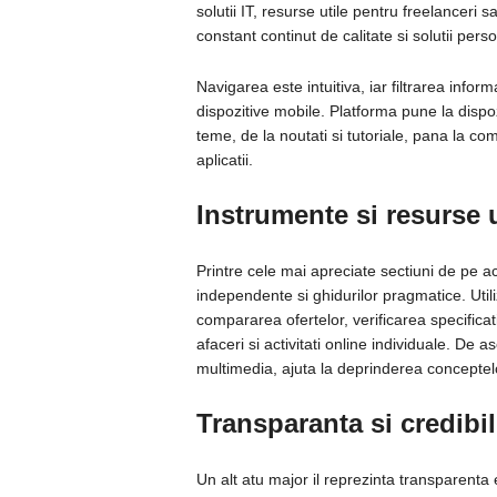
solutii IT, resurse utile pentru freelanceri s
constant continut de calitate si solutii perso
Navigarea este intuitiva, iar filtrarea inform
dispozitive mobile. Platforma pune la dispo
teme, de la noutati si tutoriale, pana la co
aplicatii.
Instrumente si resurse u
Printre cele mai apreciate sectiuni de pe a
independente si ghidurilor pragmatice. Utili
compararea ofertelor, verificarea specificati
afaceri si activitati online individuale. De
multimedia, ajuta la deprinderea conceptelo
Transparanta si credibil
Un alt atu major il reprezinta transparenta 