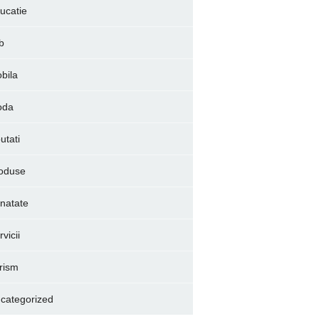
ucatie
b
bila
oda
utati
oduse
natate
vicii
rism
categorized