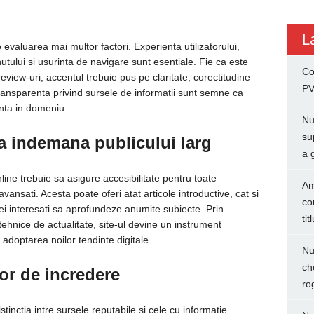
L
evaluarea mai multor factori. Experienta utilizatorului,
inutului si usurinta de navigare sunt esentiale. Fie ca este
Co
eview-uri, accentul trebuie pus pe claritate, corectitudine
PV
i transparenta privind sursele de informatii sunt semne ca
inta in domeniu.
Nu
su
la indemana publicului larg
a 
nline trebuie sa asigure accesibilitate pentru toate
Am
 avansati. Acesta poate oferi atat articole introductive, cat si
co
cei interesati sa aprofundeze anumite subiecte. Prin
tit
 tehnice de actualitate, site-ul devine un instrument
 adoptarea noilor tendinte digitale.
Nu
ch
r de incredere
ro
stinctia intre sursele reputabile si cele cu informatie