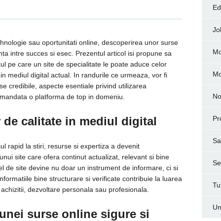
Ed
Jo
tehnologie sau oportunitati online, descoperirea unor surse
Mo
ta intre succes si esec. Prezentul articol isi propune sa
tul pe care un site de specialitate le poate aduce celor
M
 in mediul digital actual. In randurile ce urmeaza, vor fi
se credibile, aspecte esentiale privind utilizarea
No
comandata o platforma de top in domeniu.
 de calitate in mediul digital
Pr
Sa
l rapid la stiri, resurse si expertiza a devenit
 unui site care ofera continut actualizat, relevant si bine
Ser
el de site devine nu doar un instrument de informare, ci si
ormatiile bine structurare si verificate contribuie la luarea
Tu
 achizitii, dezvoltare personala sau profesionala.
Un
 unei surse online sigure si