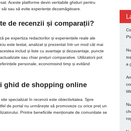
cesat. Aceste platforme devin veritabile ghiduri pentru
i săi sau să evite experiențe dezamăgitoare.
L
e de recenzii și comparații?
Co
PV
ză pe expertiza redactorilor și experiențele reale ale
viciu este testat, analizat și prezentat într-un mod cât mai
Nu
 acestea includ și liste cu avantaje și dezavantaje, puncte
su
actualizate sau chiar prețuri comparative. Utilizatorii pot
preferințele personale, economisind timp și evitând
a 
Am
nui ghid de shopping online
co
tit
site specializat în recenzii este obiectivitatea. Spre
Nu
tfel de portal nu urmărește să promoveze cu orice preț un
ch
lizatorului. Printre beneficiile menționate de comunitate se
ro