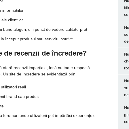
Nu
or
ti
 informațiilor
cu
ale clienților
Nu
 bune alegeri, din punct de vedere calitate-preț
su
a început produsul sau serviciul potrivit
de
e de recenzii de încredere?
Nu
ch
 oferă recenzii imparțiale, însă nu toate respectă
ro
e. Un site de încredere se evidențiază prin:
Nu
tilizatori reali
su
ne
umit brand sau produs
cte
Nu
ge
 forumuri unde utilizatorii pot împărtăși experiențele
co