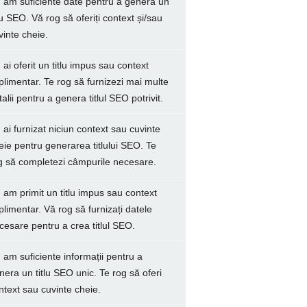
 am suficiente date pentru a genera un
tlu SEO. Vă rog să oferiți context și/sau
vinte cheie.
 ai oferit un titlu impus sau context
plimentar. Te rog să furnizezi mai multe
talii pentru a genera titlul SEO potrivit.
 ai furnizat niciun context sau cuvinte
eie pentru generarea titlului SEO. Te
g să completezi câmpurile necesare.
 am primit un titlu impus sau context
plimentar. Vă rog să furnizați datele
cesare pentru a crea titlul SEO.
 am suficiente informații pentru a
nera un titlu SEO unic. Te rog să oferi
ntext sau cuvinte cheie.