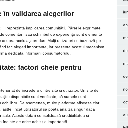
 în validarea alegerilor
iu
ap
ii îl reprezintă implicarea comunității. Părerile exprimate
ile de comentarii sau schimbul de experiențe sunt elemente
ma
e asupra aceluiași produs. Mulți utilizatori se bazează pe
când fac alegeri importante, iar prezența acestui mecanism
de
ormă dedicată informării consumatorului.
ma
itate: factori cheie pentru
de
no
neriat de încredere dintre site și utilizator. Un site de
țiile disponibile sunt verificate, că sursele sunt
oc
cu echilibru. De asemenea, multe platforme afișează clar
e, astfel încât utilizatorul să poată analiza singur dacă
au
 sale. Aceste detalii consolidează credibilitatea și
a înainte de orice achiziție importantă.
iu