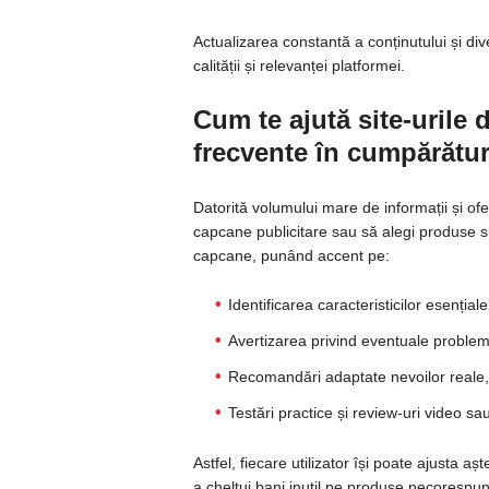
Actualizarea constantă a conținutului și div
calității și relevanței platformei.
Cum te ajută site-urile d
frecvente în cumpărătur
Datorită volumului mare de informații și ofe
capcane publicitare sau să alegi produse s
capcane, punând accent pe:
Identificarea caracteristicilor esențiale
Avertizarea privind eventuale probleme
Recomandări adaptate nevoilor reale,
Testări practice și review-uri video sa
Astfel, fiecare utilizator își poate ajusta a
a cheltui bani inutil pe produse necorespu