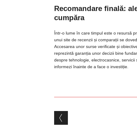
Recomandare finală: ale
cumpăra
Într-o lume în care timpul este o resursă pre
unui site de recenzii și comparații se dove
Accesarea unor surse verificate și obiecti
reprezintă garanția unor decizii bine funda
despre tehnologie, electrocasnice, servici
informezi înainte de a face o investiție.
Post navigation