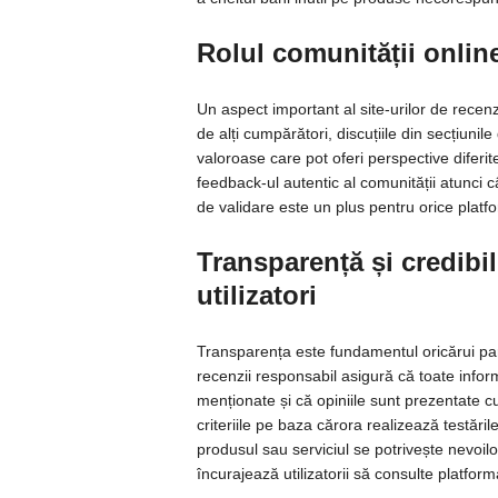
Rolul comunității online
Un aspect important al site-urilor de recenz
de alți cumpărători, discuțiile din secțiun
valoroase care pot oferi perspective diferit
feedback-ul autentic al comunității atunci 
de validare este un plus pentru orice platf
Transparență și credibil
utilizatori
Transparența este fundamentul oricărui parte
recenzii responsabil asigură că toate informa
menționate și că opiniile sunt prezentate 
criteriile pe baza cărora realizează testăril
produsul sau serviciul se potrivește nevoilor
încurajează utilizatorii să consulte platform