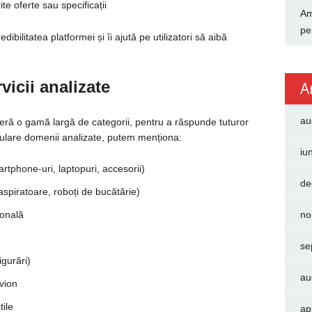
te oferte sau specificații
Am
pe
bilitatea platformei și îi ajută pe utilizatori să aibă
vicii analizate
A
au
eră o gamă largă de categorii, pentru a răspunde tuturor
pulare domenii analizate, putem menționa:
iu
rtphone-uri, laptopuri, accesorii)
de
 aspiratoare, roboți de bucătărie)
sonală
no
se
igurări)
au
avion
tile
ap