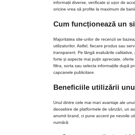
informații diverse, verificate și ușor de ac
oricine vrea să profite la maximum de bani
Cum funcționează un sit
Majoritatea site-urilor de recenzii se bazea
utilizatorilor. Astfel, fiecare produs sau ser
transparent. Pe lângă evaluările calitative,
forte și aspecte mai puțin apreciate, oferte 
filtra, sorta sau selecta informațiile după 
capcanele publicitare.
Beneficiile utilizării u
Unul dintre cele mai mari avantaje ale unui 
deosebire de platformele de vânzări, un as
anumit brand, ci pune accent pe nevoile uti
numără: