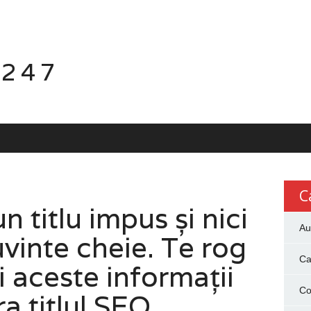
 247
C
 titlu impus și nici
Au
vinte cheie. Te rog
Ca
i aceste informații
Co
a titlul SEO