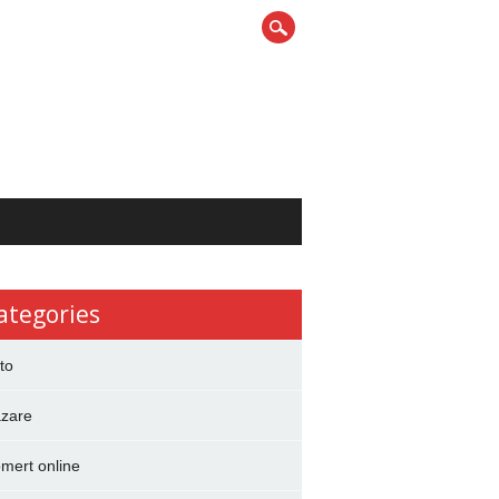
ategories
to
zare
mert online