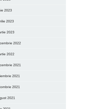
nie 2023
rilie 2023
rtie 2023
cembrie 2022
rtie 2022
cembrie 2021
iembrie 2021
tombrie 2021
gust 2021
lie 2021