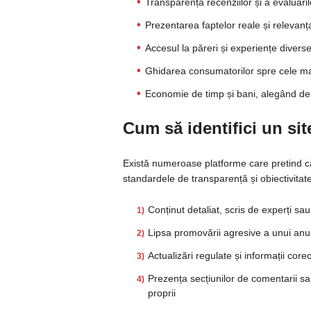
Transparența recenziilor și a evaluăril
Prezentarea faptelor reale și relevanța
Accesul la păreri și experiențe diverse 
Ghidarea consumatorilor spre cele mai
Economie de timp și bani, alegând de l
Cum să identifici un sit
Există numeroase platforme care pretind că
standardele de transparență și obiectivitat
Conținut detaliat, scris de experți sau u
Lipsa promovării agresive a unui an
Actualizări regulate și informații core
Prezența secțiunilor de comentarii sau
proprii