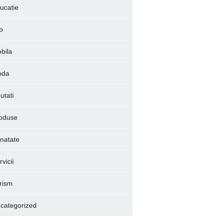
ucatie
b
bila
oda
utati
oduse
natate
vicii
rism
categorized