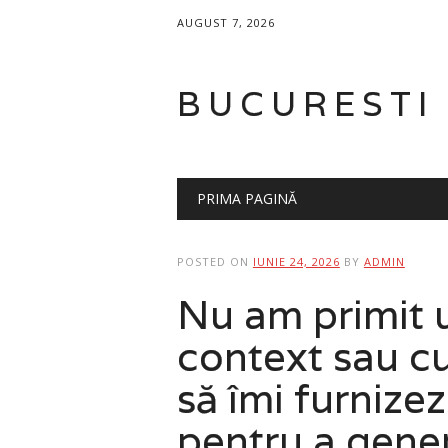
AUGUST 7, 2026
BUCURESTI
Main menu
Skip
PRIMA PAGINĂ
to
content
POSTED ON
IUNIE 24, 2026
BY
ADMIN
Nu am primit un
context sau cu
să îmi furnizez
pentru a gener