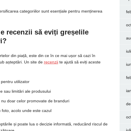
ersificarea categoriilor sunt esențiale pentru menținerea
fe
oc
e recenzii să eviți greșelile
au
i?
iu
rtelor din piață, este din ce în ce mai ușor să cazi în
ub așteptări. Un site de
recenzii
te ajută să eviți aceste
iu
fe
 pentru utilizator
ia
 sau limitări ale produsului
 nu doar celor promovate de branduri
de
u foto, acolo unde este cazul
oc
șteptările și poate lua o decizie informată, reducând riscul de
iu
nzătoare.