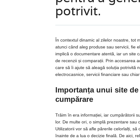
potrivit.
În contextul dinamic al zilelor noastre, tot 
atunci când aleg produse sau servicii, fie e
implică o documentare atentă, iar un site c
de recenzii și comparații. Prin accesarea ace
care să îi ajute să aleagă soluția potrivită 
electrocasnice, servicii financiare sau chiar 
Importanța unui site de 
cumpărare
Trăim în era informației, iar cumpărătorii s
lor. De multe ori, o simplă prezentare sau 
Utilizatorii vor să afle părerile celorlalți, s
înainte de a lua o decizie finală. De aici, r