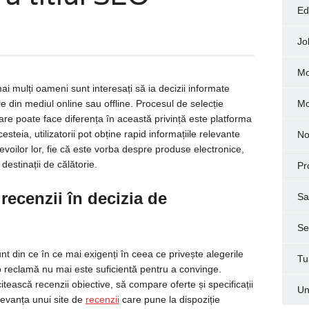
Ed
Jo
Mo
mai mulți oameni sunt interesați să ia decizii informate
le din mediul online sau offline. Procesul de selecție
M
are poate face diferența în această privință este platforma
steia, utilizatorii pot obține rapid informațiile relevante
No
nevoilor lor, fie că este vorba despre produse electronice,
destinații de călătorie.
Pr
recenzii în decizia de
Sa
Ser
unt din ce în ce mai exigenți în ceea ce privește alegerile
Tu
o reclamă nu mai este suficientă pentru a convinge.
ă citească recenzii obiective, să compare oferte și specificații
Un
elevanța unui site de
recenzii
care pune la dispoziție