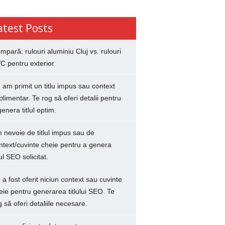
atest Posts
mpară: rulouri aluminiu Cluj vs. rulouri
C pentru exterior
 am primit un titlu impus sau context
plimentar. Te rog să oferi detalii pentru
genera titlul optim.
 nevoie de titlul impus sau de
ntext/cuvinte cheie pentru a genera
lul SEO solicitat.
 a fost oferit niciun context sau cuvinte
eie pentru generarea titlului SEO. Te
g să oferi detaliile necesare.