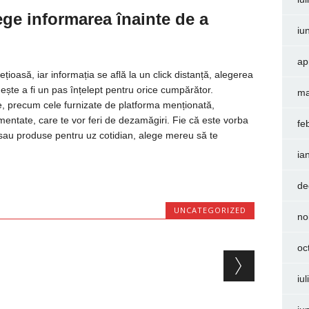
ge informarea înainte de a
iu
ap
țioasă, iar informația se află la un click distanță, alegerea
dește a fi un pas înțelept pentru orice cumpărător.
ma
ve, precum cele furnizate de platforma menționată,
mentate, care te vor feri de dezamăgiri. Fie că este vorba
fe
i sau produse pentru uz cotidian, alege mereu să te
ia
de
UNCATEGORIZED
no
oc
iu