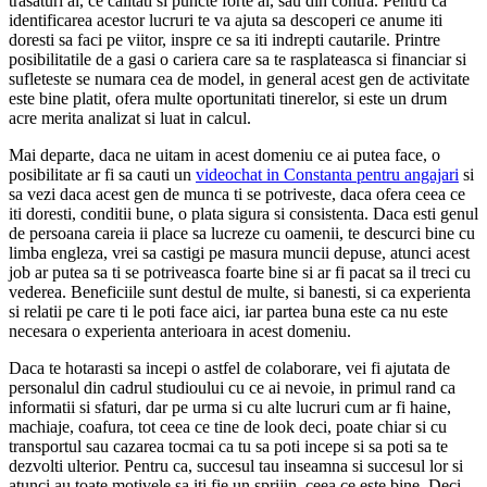
trasaturi ai, ce calitati si puncte forte ai, sau din contra. Pentru ca
identificarea acestor lucruri te va ajuta sa descoperi ce anume iti
doresti sa faci pe viitor, inspre ce sa iti indrepti cautarile. Printre
posibilitatile de a gasi o cariera care sa te rasplateasca si financiar si
sufleteste se numara cea de model, in general acest gen de activitate
este bine platit, ofera multe oportunitati tinerelor, si este un drum
acre merita analizat si luat in calcul.
Mai departe, daca ne uitam in acest domeniu ce ai putea face, o
posibilitate ar fi sa cauti un
videochat in Constanta pentru angajari
si
sa vezi daca acest gen de munca ti se potriveste, daca ofera ceea ce
iti doresti, conditii bune, o plata sigura si consistenta. Daca esti genul
de persoana careia ii place sa lucreze cu oamenii, te descurci bine cu
limba engleza, vrei sa castigi pe masura muncii depuse, atunci acest
job ar putea sa ti se potriveasca foarte bine si ar fi pacat sa il treci cu
vederea. Beneficiile sunt destul de multe, si banesti, si ca experienta
si relatii pe care ti le poti face aici, iar partea buna este ca nu este
necesara o experienta anterioara in acest domeniu.
Daca te hotarasti sa incepi o astfel de colaborare, vei fi ajutata de
personalul din cadrul studioului cu ce ai nevoie, in primul rand ca
informatii si sfaturi, dar pe urma si cu alte lucruri cum ar fi haine,
machiaje, coafura, tot ceea ce tine de look deci, poate chiar si cu
transportul sau cazarea tocmai ca tu sa poti incepe si sa poti sa te
dezvolti ulterior. Pentru ca, succesul tau inseamna si succesul lor si
atunci au toate motivele sa iti fie un sprijin, ceea ce este bine. Deci