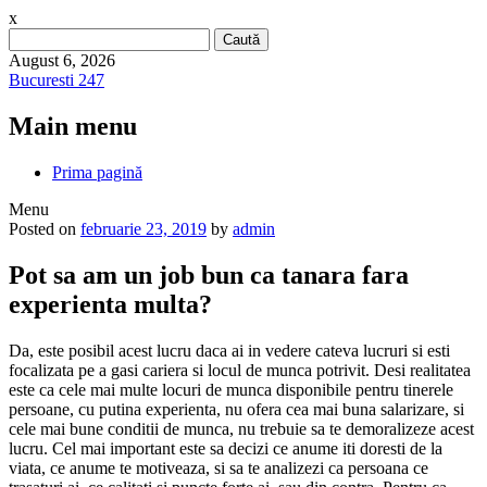
x
Caută
după:
August 6, 2026
Bucuresti 247
Main menu
Skip
Prima pagină
to
Menu
content
Posted on
februarie 23, 2019
by
admin
Pot sa am un job bun ca tanara fara
experienta multa?
Da, este posibil acest lucru daca ai in vedere cateva lucruri si esti
focalizata pe a gasi cariera si locul de munca potrivit. Desi realitatea
este ca cele mai multe locuri de munca disponibile pentru tinerele
persoane, cu putina experienta, nu ofera cea mai buna salarizare, si
cele mai bune conditii de munca, nu trebuie sa te demoralizeze acest
lucru. Cel mai important este sa decizi ce anume iti doresti de la
viata, ce anume te motiveaza, si sa te analizezi ca persoana ce