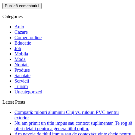
Categories
Auto
Cazare
Comert online
Educatie
Job
Mobila
Moda
Noutati
Produse
Sanatate
Servicii
Turism
Uncategorized
Latest Posts
Compară: rulouri aluminiu Cluj vs. rulouri PVC pentru
exterior
Nu am primit un titlu impus sau context suplimentar. Te rog să
oferi detalii pentru a genera titlul optim.
Am nevoie de titlul impus sau de context/cuvinte cheie pentru