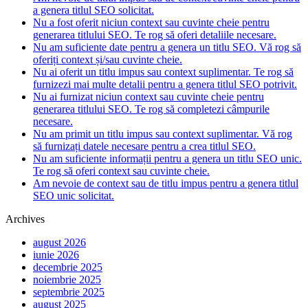
a genera titlul SEO solicitat.
Nu a fost oferit niciun context sau cuvinte cheie pentru
generarea titlului SEO. Te rog să oferi detaliile necesare.
Nu am suficiente date pentru a genera un titlu SEO. Vă rog să
oferiți context și/sau cuvinte cheie.
Nu ai oferit un titlu impus sau context suplimentar. Te rog să
furnizezi mai multe detalii pentru a genera titlul SEO potrivit.
Nu ai furnizat niciun context sau cuvinte cheie pentru
generarea titlului SEO. Te rog să completezi câmpurile
necesare.
Nu am primit un titlu impus sau context suplimentar. Vă rog
să furnizați datele necesare pentru a crea titlul SEO.
Nu am suficiente informații pentru a genera un titlu SEO unic.
Te rog să oferi context sau cuvinte cheie.
Am nevoie de context sau de titlu impus pentru a genera titlul
SEO unic solicitat.
Archives
august 2026
iunie 2026
decembrie 2025
noiembrie 2025
septembrie 2025
august 2025