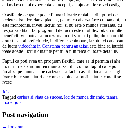
chiar daca nu ai experienta la inceput, cu ajutorul lor o vei castiga.
O astfel de ocupatie poate fi una si foarte rentabila din punct de
vedere a banilor, dar si placuta, pentru ca ai de-a face cu oameni, nu
este monotonie, inveti lucruri noi, si nu este o munca stresanta, cu
responsabilitati. Iar programul de lucru este unul flexibil, cu multe
beneficii. Vei putea sa lucrezi mai mult sau mai putin, dupa cum iti
doresti sau ai preferintele, in diferite schimburi, iar atunci cand cauti
de lucru
videochat in Constanta pentru angajari
este bine sa intrebi
toate aceste lucruri dinainte pentru a fi in tema cu toate detaliile.
Faptul ca poti avea un prrogram flexibil, care sa iti permita si alte
lucruri in viata nu numai munca, sau din contra, faptul ca te poti
focaliza pe munca si pe cariera si sa faci in asa fel incat sa castigi
foarte bine sunt atuuri de care este bine sa profiti atunci cand ti se
ivesc.
Job
Tagged
cariera si viata de succes
,
loc de munca dinamic
,
tanara
model job
Post navigation
← Previous