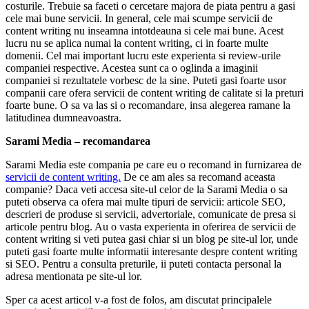
costurile. Trebuie sa faceti o cercetare majora de piata pentru a gasi
cele mai bune servicii. In general, cele mai scumpe servicii de
content writing nu inseamna intotdeauna si cele mai bune. Acest
lucru nu se aplica numai la content writing, ci in foarte multe
domenii. Cel mai important lucru este experienta si review-urile
companiei respective. Acestea sunt ca o oglinda a imaginii
companiei si rezultatele vorbesc de la sine. Puteti gasi foarte usor
companii care ofera servicii de content writing de calitate si la preturi
foarte bune. O sa va las si o recomandare, insa alegerea ramane la
latitudinea dumneavoastra.
Sarami Media – recomandarea
Sarami Media este compania pe care eu o recomand in furnizarea de
servicii de content writing.
De ce am ales sa recomand aceasta
companie? Daca veti accesa site-ul celor de la Sarami Media o sa
puteti observa ca ofera mai multe tipuri de servicii: articole SEO,
descrieri de produse si servicii, advertoriale, comunicate de presa si
articole pentru blog. Au o vasta experienta in oferirea de servicii de
content writing si veti putea gasi chiar si un blog pe site-ul lor, unde
puteti gasi foarte multe informatii interesante despre content writing
si SEO. Pentru a consulta preturile, ii puteti contacta personal la
adresa mentionata pe site-ul lor.
Sper ca acest articol v-a fost de folos, am discutat principalele