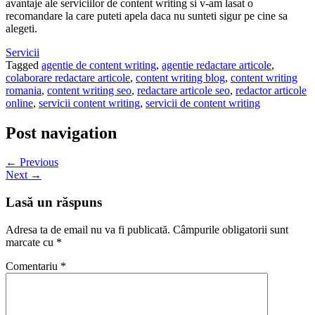
avantaje ale serviciilor de content writing si v-am lasat o
recomandare la care puteti apela daca nu sunteti sigur pe cine sa
alegeti.
Servicii
Tagged
agentie de content writing
,
agentie redactare articole
,
colaborare redactare articole
,
content writing blog
,
content writing
romania
,
content writing seo
,
redactare articole seo
,
redactor articole
online
,
servicii content writing
,
servicii de content writing
Post navigation
← Previous
Next →
Lasă un răspuns
Adresa ta de email nu va fi publicată.
Câmpurile obligatorii sunt
marcate cu
*
Comentariu
*