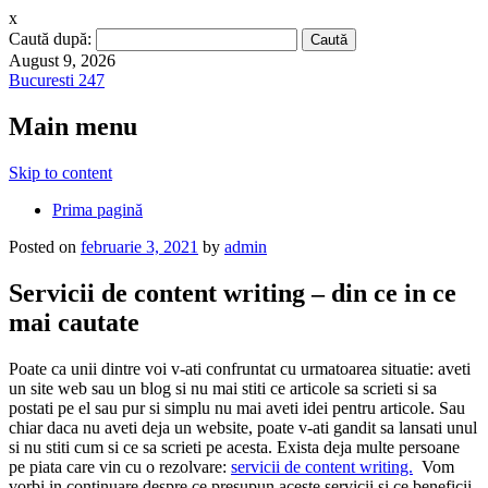
x
Caută după:
August 9, 2026
Bucuresti 247
Main menu
Skip to content
Prima pagină
Posted on
februarie 3, 2021
by
admin
Servicii de content writing – din ce in ce
mai cautate
Poate ca unii dintre voi v-ati confruntat cu urmatoarea situatie: aveti
un site web sau un blog si nu mai stiti ce articole sa scrieti si sa
postati pe el sau pur si simplu nu mai aveti idei pentru articole. Sau
chiar daca nu aveti deja un website, poate v-ati gandit sa lansati unul
si nu stiti cum si ce sa scrieti pe acesta. Exista deja multe persoane
pe piata care vin cu o rezolvare:
servicii de content writing.
Vom
vorbi in continuare despre ce presupun aceste servicii si ce beneficii