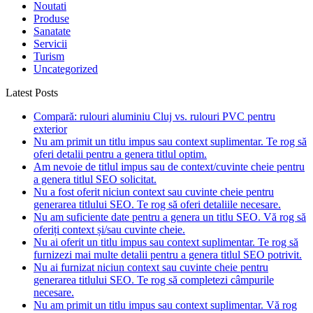
Noutati
Produse
Sanatate
Servicii
Turism
Uncategorized
Latest Posts
Compară: rulouri aluminiu Cluj vs. rulouri PVC pentru
exterior
Nu am primit un titlu impus sau context suplimentar. Te rog să
oferi detalii pentru a genera titlul optim.
Am nevoie de titlul impus sau de context/cuvinte cheie pentru
a genera titlul SEO solicitat.
Nu a fost oferit niciun context sau cuvinte cheie pentru
generarea titlului SEO. Te rog să oferi detaliile necesare.
Nu am suficiente date pentru a genera un titlu SEO. Vă rog să
oferiți context și/sau cuvinte cheie.
Nu ai oferit un titlu impus sau context suplimentar. Te rog să
furnizezi mai multe detalii pentru a genera titlul SEO potrivit.
Nu ai furnizat niciun context sau cuvinte cheie pentru
generarea titlului SEO. Te rog să completezi câmpurile
necesare.
Nu am primit un titlu impus sau context suplimentar. Vă rog