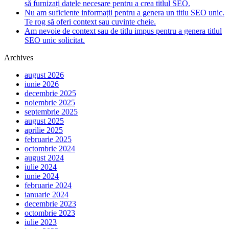
să furnizați datele necesare pentru a crea titlul SEO.
Nu am suficiente informații pentru a genera un titlu SEO unic.
Te rog să oferi context sau cuvinte cheie.
Am nevoie de context sau de titlu impus pentru a genera titlul
SEO unic solicitat.
Archives
august 2026
iunie 2026
decembrie 2025
noiembrie 2025
septembrie 2025
august 2025
aprilie 2025
februarie 2025
octombrie 2024
august 2024
iulie 2024
iunie 2024
februarie 2024
ianuarie 2024
decembrie 2023
octombrie 2023
iulie 2023