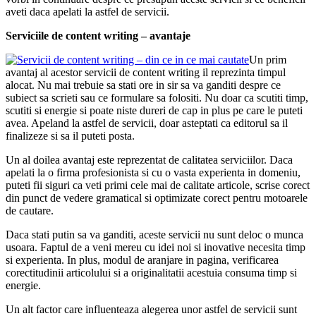
aveti daca apelati la astfel de servicii.
Serviciile de content writing – avantaje
Un prim
avantaj al acestor servicii de content writing il reprezinta timpul
alocat. Nu mai trebuie sa stati ore in sir sa va ganditi despre ce
subiect sa scrieti sau ce formulare sa folositi. Nu doar ca scutiti timp,
scutiti si energie si poate niste dureri de cap in plus pe care le puteti
avea. Apeland la astfel de servicii, doar asteptati ca editorul sa il
finalizeze si sa il puteti posta.
Un al doilea avantaj este reprezentat de calitatea serviciilor. Daca
apelati la o firma profesionista si cu o vasta experienta in domeniu,
puteti fii siguri ca veti primi cele mai de calitate articole, scrise corect
din punct de vedere gramatical si optimizate corect pentru motoarele
de cautare.
Daca stati putin sa va ganditi, aceste servicii nu sunt deloc o munca
usoara. Faptul de a veni mereu cu idei noi si inovative necesita timp
si experienta. In plus, modul de aranjare in pagina, verificarea
corectitudinii articolului si a originalitatii acestuia consuma timp si
energie.
Un alt factor care influenteaza alegerea unor astfel de servicii sunt