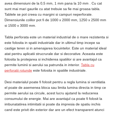
avea dimensiuni de la 0,5 mm, 1 mm pana la 10 mm . Cu cat
sunt mai mari gaurile cu atat trebuie sa fie mai groasa tabla.
Tablele se pot creea cu margini si campuri neperforate.
Dimensiunile colilor pot fi de 1000 x 2000 mm, 1250 x 2500 mm
si 1500 x 3000 mm.
Tabla perforata este un material industrial de o mare rezistenta si
este folosita in spatii industriale dar in ultimul timp incepe sa
castige teren si in amenajarea locuintelor. Este un material ideal
atat pentru aplicatii strucrurale dar si decorative. Aceasta este
folosita la protejarea si inchiderea spatiilor si are avantajul ca
permite luminii si aerului sa patrunda in interior.
Tabla cu
perforatii rotunde
este folosita in spatiile industriale.
Desi materialul poate fi folosit pentru a regla lumina si ventilatia
el poate de asemenea bloca sau limita lumina directa in timp ce
permite aerului sa circule, acest lucru ajutand la reducerea
consumului de energie. Mai are avantajul ca poate fi folosit la
imbunatatirea intimitatii si poate da impresia de spatiu inchis
cand este privit din exterior dar are un efect transparent atunci