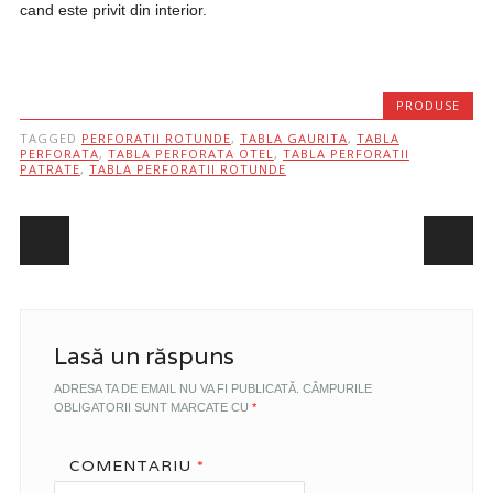
cand este privit din interior.
PRODUSE
TAGGED
PERFORATII ROTUNDE
,
TABLA GAURITA
,
TABLA
PERFORATA
,
TABLA PERFORATA OTEL
,
TABLA PERFORATII
PATRATE
,
TABLA PERFORATII ROTUNDE
Post navigation
Lasă un răspuns
ADRESA TA DE EMAIL NU VA FI PUBLICATĂ.
CÂMPURILE
OBLIGATORII SUNT MARCATE CU
*
COMENTARIU
*