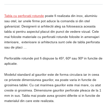
Tabla cu perforatii rotunde
poate fi realizata din inox, aluminiu
sau otel, iar unele firme pot aduce la comanda si din otel
galvanizat. Designerii si arhitectii aleg sa foloseasca aceasta
tabla si pentru aspectul placut din punct de vedere vizual. Cele
mai folosite materiale cu perforatii rotunde folosite in amenajari
interioare, exterioare si arhitectura sunt cele de tabla perforata
sau de placi …
Perforatiile rotunde pot fi dispuse la 45º, 60º sau 90º in functie de
aplicatie.
Modelul standard al gaurilor este de forma circulara iar in ceea
ce priveste dimensiunea gaurilor, ea poate varia in functie de
grosimea tablei. Cu cat marimea gaurilor este mai mare, cu atat
creste si grosimea. Dimensiune gaurilor perforate pleaca de la 1
mm in sus. Tabla mai poate avea grosimi diferite si in functie de
materialul din care este realizata.