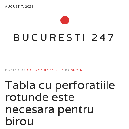
AUGUST 7, 2026
BUCURESTI 247
Main menu
Skip
to
POSTED ON
OCTOMBRIE 26, 2018
BY
ADMIN
content
Tabla cu perforatiile
rotunde este
necesara pentru
birou