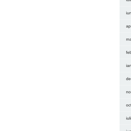
iu
ap
ma
fe
ia
de
no
oc
iu