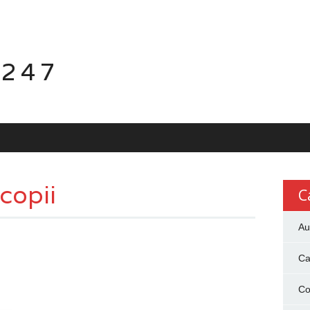
 247
copii
C
Au
Ca
Co