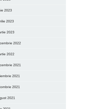
nie 2023
rilie 2023
rtie 2023
cembrie 2022
rtie 2022
cembrie 2021
iembrie 2021
tombrie 2021
gust 2021
lie 2021