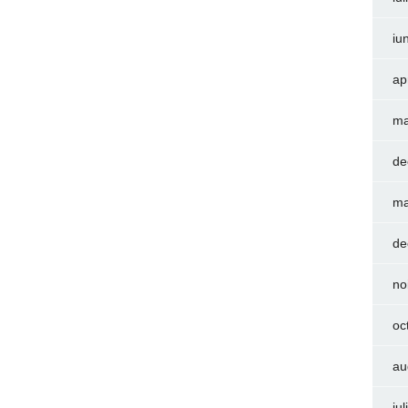
iu
ap
ma
de
ma
de
no
oc
au
iu