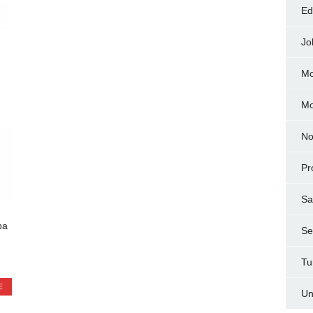
Ed
Jo
Mo
M
No
Pr
Sa
ba
Ser
Tu
E
Un