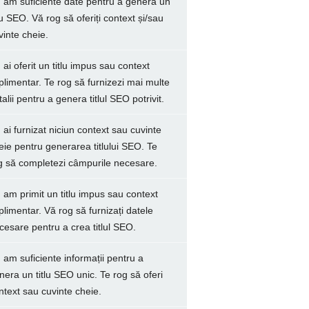
 am suficiente date pentru a genera un
tlu SEO. Vă rog să oferiți context și/sau
vinte cheie.
 ai oferit un titlu impus sau context
plimentar. Te rog să furnizezi mai multe
talii pentru a genera titlul SEO potrivit.
 ai furnizat niciun context sau cuvinte
eie pentru generarea titlului SEO. Te
g să completezi câmpurile necesare.
 am primit un titlu impus sau context
plimentar. Vă rog să furnizați datele
cesare pentru a crea titlul SEO.
 am suficiente informații pentru a
nera un titlu SEO unic. Te rog să oferi
ntext sau cuvinte cheie.