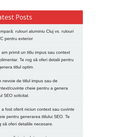
atest Posts
mpară: rulouri aluminiu Cluj vs. rulouri
C pentru exterior
 am primit un titlu impus sau context
plimentar. Te rog să oferi detalii pentru
genera titlul optim.
 nevoie de titlul impus sau de
ntext/cuvinte cheie pentru a genera
lul SEO solicitat.
 a fost oferit niciun context sau cuvinte
eie pentru generarea titlului SEO. Te
g să oferi detaliile necesare.