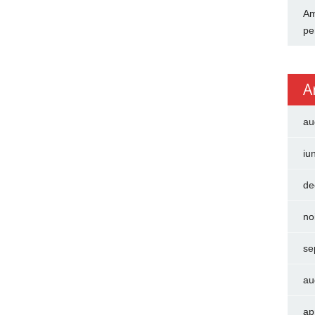
Am
pe
A
au
iu
de
no
se
au
ap