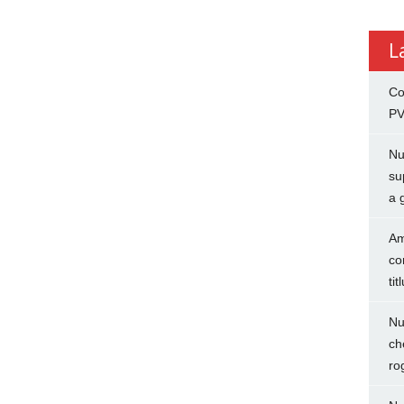
L
Co
PV
Nu
su
a 
Am
co
tit
Nu
ch
ro