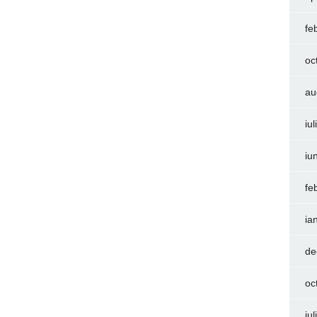
fe
oc
au
iu
iu
fe
ia
de
oc
iu