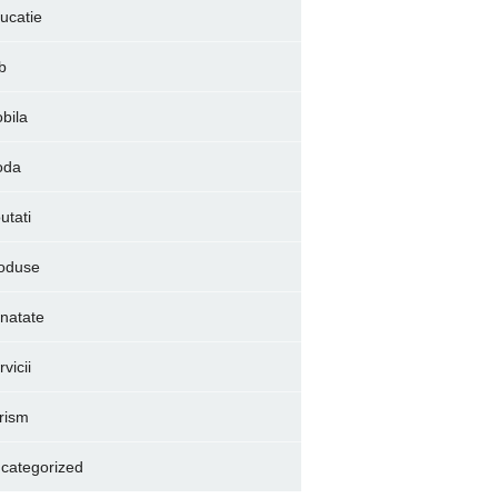
ucatie
b
bila
oda
utati
oduse
natate
vicii
rism
categorized