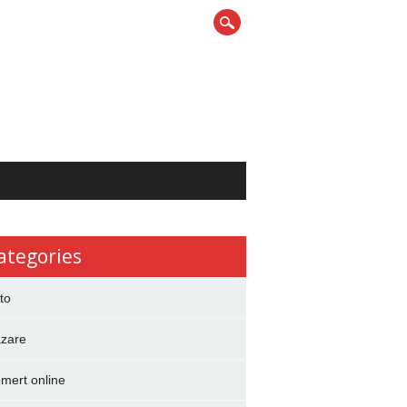
ategories
to
zare
mert online