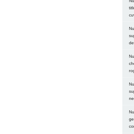
Nu
ti
cu
Nu
su
de
Nu
ch
ro
Nu
su
ne
Nu
ge
co