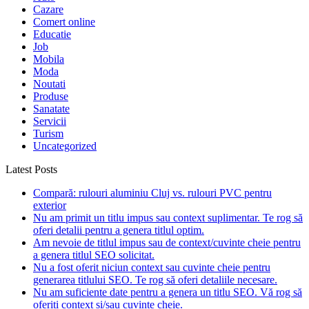
Cazare
Comert online
Educatie
Job
Mobila
Moda
Noutati
Produse
Sanatate
Servicii
Turism
Uncategorized
Latest Posts
Compară: rulouri aluminiu Cluj vs. rulouri PVC pentru
exterior
Nu am primit un titlu impus sau context suplimentar. Te rog să
oferi detalii pentru a genera titlul optim.
Am nevoie de titlul impus sau de context/cuvinte cheie pentru
a genera titlul SEO solicitat.
Nu a fost oferit niciun context sau cuvinte cheie pentru
generarea titlului SEO. Te rog să oferi detaliile necesare.
Nu am suficiente date pentru a genera un titlu SEO. Vă rog să
oferiți context și/sau cuvinte cheie.