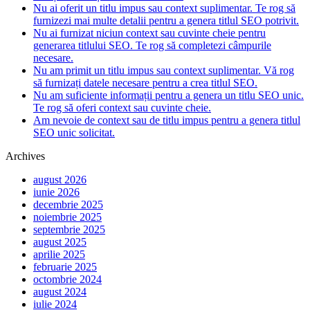
Nu ai oferit un titlu impus sau context suplimentar. Te rog să
furnizezi mai multe detalii pentru a genera titlul SEO potrivit.
Nu ai furnizat niciun context sau cuvinte cheie pentru
generarea titlului SEO. Te rog să completezi câmpurile
necesare.
Nu am primit un titlu impus sau context suplimentar. Vă rog
să furnizați datele necesare pentru a crea titlul SEO.
Nu am suficiente informații pentru a genera un titlu SEO unic.
Te rog să oferi context sau cuvinte cheie.
Am nevoie de context sau de titlu impus pentru a genera titlul
SEO unic solicitat.
Archives
august 2026
iunie 2026
decembrie 2025
noiembrie 2025
septembrie 2025
august 2025
aprilie 2025
februarie 2025
octombrie 2024
august 2024
iulie 2024