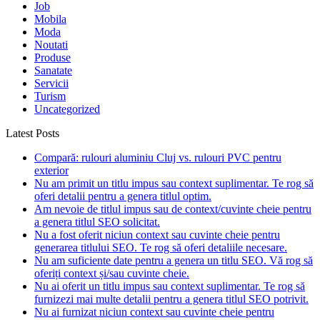
Job
Mobila
Moda
Noutati
Produse
Sanatate
Servicii
Turism
Uncategorized
Latest Posts
Compară: rulouri aluminiu Cluj vs. rulouri PVC pentru
exterior
Nu am primit un titlu impus sau context suplimentar. Te rog să
oferi detalii pentru a genera titlul optim.
Am nevoie de titlul impus sau de context/cuvinte cheie pentru
a genera titlul SEO solicitat.
Nu a fost oferit niciun context sau cuvinte cheie pentru
generarea titlului SEO. Te rog să oferi detaliile necesare.
Nu am suficiente date pentru a genera un titlu SEO. Vă rog să
oferiți context și/sau cuvinte cheie.
Nu ai oferit un titlu impus sau context suplimentar. Te rog să
furnizezi mai multe detalii pentru a genera titlul SEO potrivit.
Nu ai furnizat niciun context sau cuvinte cheie pentru