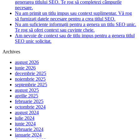
generarea titlului SEO. Te rog să completezi câmpurile
necesare.
Nu am primit un titlu impus sau context suplimentar. Vă rog
să furnizați datele necesare pentru a crea titlul SEO.
Nu am suficiente informații pentru a genera un titlu SEO unic.
Te rog să oferi context sau cuvinte cheie.
Am nevoie de context sau de titlu impus pentru a genera titlul
SEO unic solicitat.
Archives
august 2026
iunie 2026
decembrie 2025
noiembrie 2025
septembrie 2025
august 2025
aprilie 2025
februarie 2025
octombrie 2024
august 2024
iulie 2024
iunie 2024
februarie 2024
ianuarie 2024