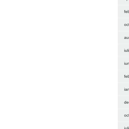
fe
oc
au
iu
iu
fe
ia
de
oc
iu