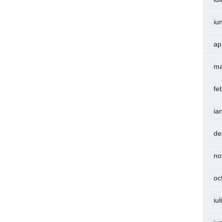
iu
ap
ma
fe
ia
de
no
oc
iu