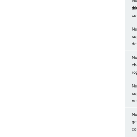
Nu
ti
cu
Nu
su
de
Nu
ch
ro
Nu
su
ne
Nu
ge
co