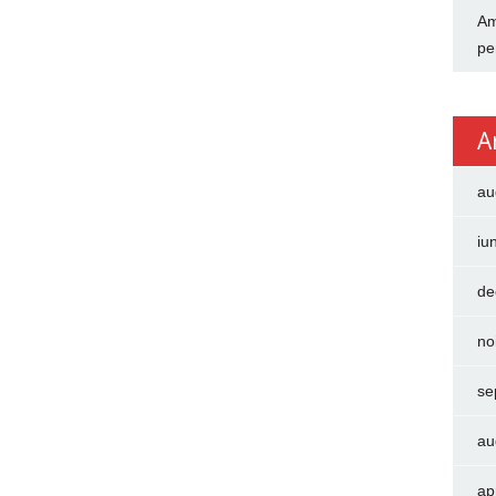
Am
pe
A
au
iu
de
no
se
au
ap