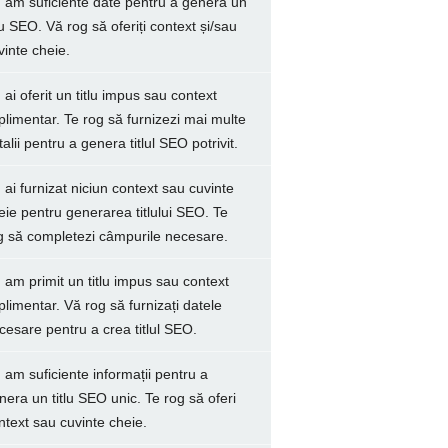
 am suficiente date pentru a genera un
tlu SEO. Vă rog să oferiți context și/sau
vinte cheie.
 ai oferit un titlu impus sau context
plimentar. Te rog să furnizezi mai multe
talii pentru a genera titlul SEO potrivit.
 ai furnizat niciun context sau cuvinte
eie pentru generarea titlului SEO. Te
g să completezi câmpurile necesare.
 am primit un titlu impus sau context
plimentar. Vă rog să furnizați datele
cesare pentru a crea titlul SEO.
 am suficiente informații pentru a
nera un titlu SEO unic. Te rog să oferi
ntext sau cuvinte cheie.