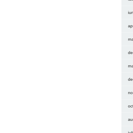
iu
ap
ma
de
ma
de
no
oc
au
iu