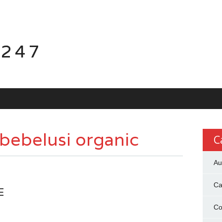
 247
 bebelusi organic
C
Au
Ca
E
Co