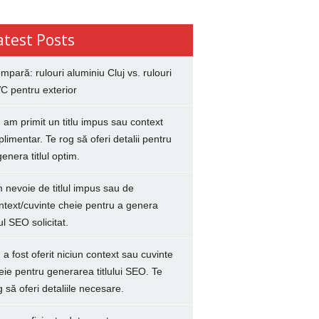
atest Posts
mpară: rulouri aluminiu Cluj vs. rulouri
C pentru exterior
 am primit un titlu impus sau context
plimentar. Te rog să oferi detalii pentru
genera titlul optim.
 nevoie de titlul impus sau de
ntext/cuvinte cheie pentru a genera
lul SEO solicitat.
 a fost oferit niciun context sau cuvinte
eie pentru generarea titlului SEO. Te
g să oferi detaliile necesare.