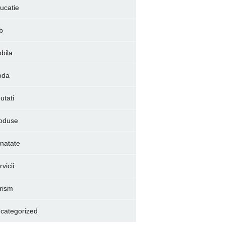
ucatie
b
bila
oda
utati
oduse
natate
vicii
rism
categorized