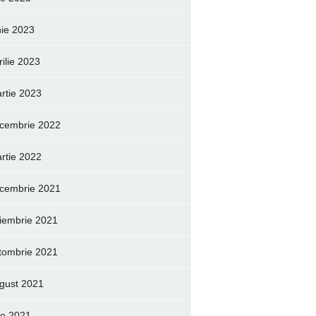
nie 2023
rilie 2023
rtie 2023
cembrie 2022
rtie 2022
cembrie 2021
iembrie 2021
tombrie 2021
gust 2021
lie 2021