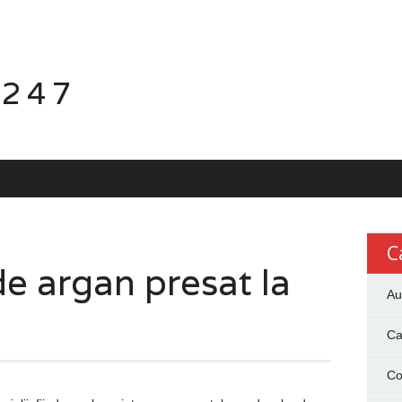
 247
C
de argan presat la
Au
Ca
Co