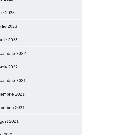
nie 2023
rilie 2023
rtie 2023
cembrie 2022
rtie 2022
cembrie 2021
iembrie 2021
tombrie 2021
gust 2021
lie 2021