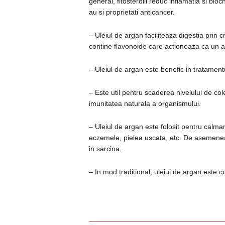
general, fitosterolii reduc inflamatia si bl
au si proprietati anticancer.
– Uleiul de argan faciliteaza digestia prin 
contine flavonoide care actioneaza ca un ant
– Uleiul de argan este benefic in tratamentul
– Este util pentru scaderea nivelului de col
imunitatea naturala a organismului.
– Uleiul de argan este folosit pentru calmar
eczemele, pielea uscata, etc. De asemenea, 
in sarcina.
– In mod traditional, uleiul de argan este c