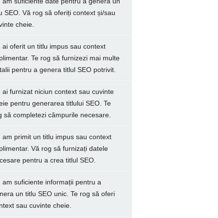
 am suficiente date pentru a genera un
tlu SEO. Vă rog să oferiți context și/sau
vinte cheie.
 ai oferit un titlu impus sau context
plimentar. Te rog să furnizezi mai multe
talii pentru a genera titlul SEO potrivit.
 ai furnizat niciun context sau cuvinte
eie pentru generarea titlului SEO. Te
g să completezi câmpurile necesare.
 am primit un titlu impus sau context
plimentar. Vă rog să furnizați datele
cesare pentru a crea titlul SEO.
 am suficiente informații pentru a
nera un titlu SEO unic. Te rog să oferi
ntext sau cuvinte cheie.