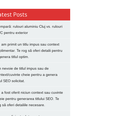
atest Posts
mpară: rulouri aluminiu Cluj vs. rulouri
C pentru exterior
 am primit un titlu impus sau context
plimentar. Te rog să oferi detalii pentru
genera titlul optim.
 nevoie de titlul impus sau de
ntext/cuvinte cheie pentru a genera
lul SEO solicitat.
 a fost oferit niciun context sau cuvinte
eie pentru generarea titlului SEO. Te
g să oferi detaliile necesare.