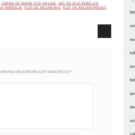
,
CREMA DE MAINI ULEI ARGAN
,
GEL DE DUS BEBELUSI
US MARSILIA
,
ULEI DE ARGAN BIO
,
ULEI DE ARGAN PRESAT
fe
oc
au
iu
iu
MPURILE OBLIGATORII SUNT MARCATE CU
*
fe
ia
de
oc
iu