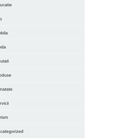
ucatie
b
bila
oda
utati
oduse
natate
vicii
rism
categorized