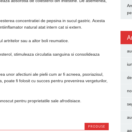
ocheaza absorbtia de colesterol din intestine. De asemenea,
Am
pe
cresterea concentratiei de pepsina in sucul gastric. Acesta
iinflamator natural atat intern cat si extern.
A
 artritelor sau a altor boli reumatice.
au
esterol, stimuleaza circulatia sanguina si consolideaza
iu
ea unor afectiuni ale pielii cum ar fi acneea, psoriazisul,
de
poate fi folosit cu succes pentru prevenirea vergeturilor,
no
unoscut pentru proprietatile sale afrodisiace.
se
au
PRODUSE
ap