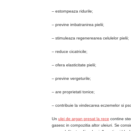
– estompeaza ridurile;
– previne imbatranirea pielii;
– stimuleaza regenerearea celulelor pielii;
– reduce cicatricile;
– ofera elasticitate pielii;
– previne vergeturile;
– are proprietati tonice;
– contribuie la vindecarea eczemelor si pso
Un
ulei de argan presat la rece
contine ster
gasesc in compozitia altor uleiuri. Se consi