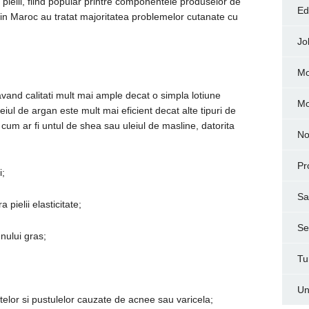
 pielii, fiind popular printre componentele produselor de
Ed
e din Maroc au tratat majoritatea problemelor cutanate cu
Jo
Mo
avand calitati mult mai ample decat o simpla lotiune
M
eiul de argan este mult mai eficient decat alte tipuri de
 cum ar fi untul de shea sau uleiul de masline, datorita
No
Pr
i;
Sa
 pielii elasticitate;
Ser
nului gras;
Tu
Un
elor si pustulelor cauzate de acnee sau varicela;