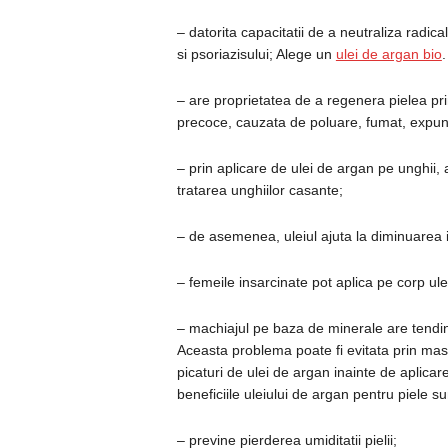
– datorita capacitatii de a neutraliza radica
si psoriazisului; Alege un
ulei de argan bio
.
– are proprietatea de a regenera pielea prin
precoce, cauzata de poluare, fumat, expun
– prin aplicare de ulei de argan pe unghii
tratarea unghiilor casante;
– de asemenea, uleiul ajuta la diminuarea infla
– femeile insarcinate pot aplica pe corp ule
– machiajul pe baza de minerale are tendin
Aceasta problema poate fi evitata prin mas
picaturi de ulei de argan inainte de aplicar
beneficiile uleiului de argan pentru piele su
– previne pierderea umiditatii pielii;