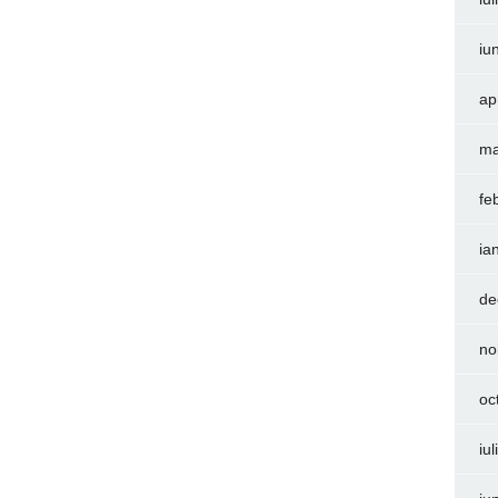
iu
ap
ma
fe
ia
de
no
oc
iu