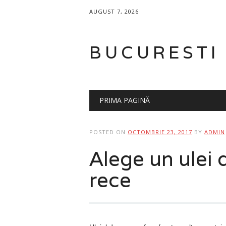
AUGUST 7, 2026
BUCURESTI
Main menu
Skip
PRIMA PAGINĂ
to
content
POSTED ON
OCTOMBRIE 23, 2017
BY
ADMIN
Alege un ulei 
rece