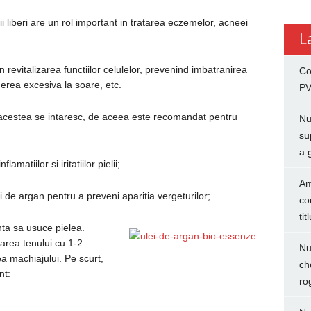
lii liberi are un rol important in tratarea eczemelor, acneei
L
 revitalizarea functiilor celulelor, prevenind imbatranirea
Co
erea excesiva la soare, etc.
PV
, acestea se intaresc, de aceea este recomandat pentru
Nu
su
a 
matiilor si iritatiilor pielii;
Am
i de argan pentru a preveni aparitia vergeturilor;
co
tit
ta sa usuce pielea.
area tenului cu 1-2
Nu
ea machiajului. Pe scurt,
ch
nt:
ro