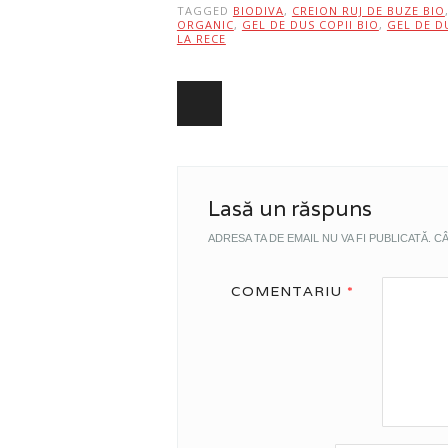
TAGGED
BIODIVA
,
CREION RUJ DE BUZE BIO
ORGANIC
,
GEL DE DUS COPII BIO
,
GEL DE D
LA RECE
Post navigation
Lasă un răspuns
ADRESA TA DE EMAIL NU VA FI PUBLICATĂ.
CÂ
COMENTARIU
*