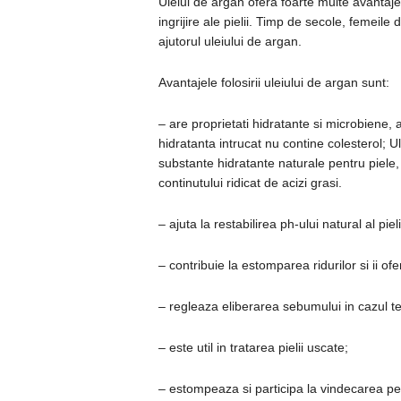
Uleiul de argan ofera foarte multe avantaje
ingrijire ale pielii. Timp de secole, femeil
ajutorul uleiului de argan.
Avantajele folosirii uleiului de argan sunt:
– are proprietati hidratante si microbiene, 
hidratanta intrucat nu contine colesterol; Ul
substante hidratante naturale pentru piele,
continutului ridicat de acizi grasi.
– ajuta la restabilirea ph-ului natural al pieli
– contribuie la estomparea ridurilor si ii ofera
– regleaza eliberarea sebumului in cazul te
– este util in tratarea pielii uscate;
– estompeaza si participa la vindecarea pet