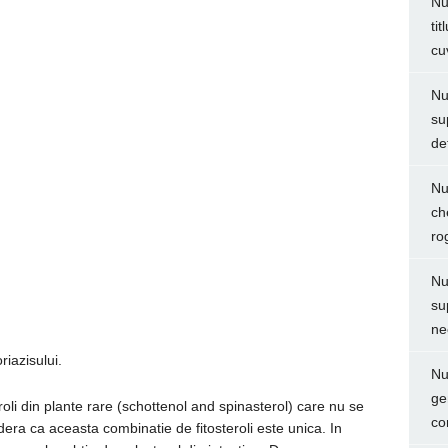
Nu
ti
cu
Nu
su
de
Nu
ch
ro
Nu
su
ne
riazisului.
Nu
ge
oli din plante rare (schottenol and spinasterol) care nu se
co
dera ca aceasta combinatie de fitosteroli este unica. In