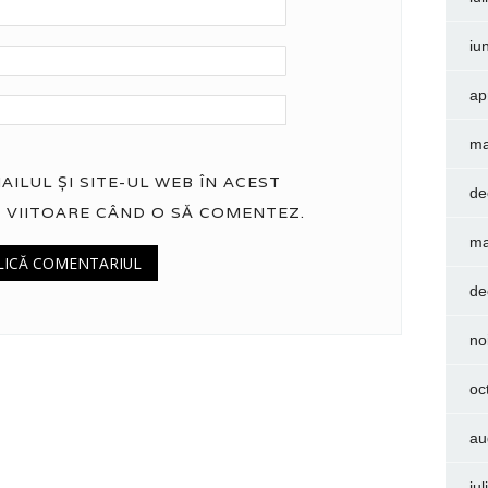
iu
ap
ma
ILUL ȘI SITE-UL WEB ÎN ACEST
de
 VIITOARE CÂND O SĂ COMENTEZ.
ma
de
no
oc
au
iu