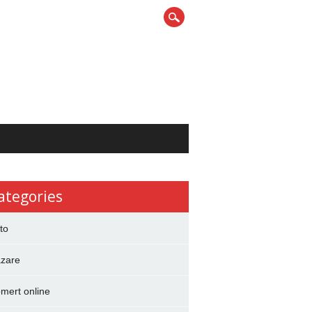
ategories
to
zare
mert online