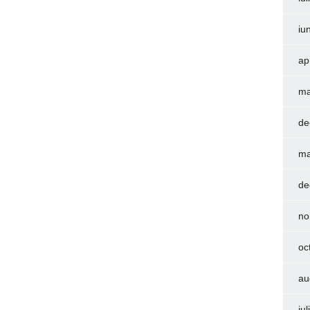
iu
ap
ma
de
ma
de
no
oc
au
iu