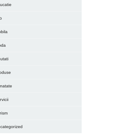
ucatie
b
bila
oda
utati
oduse
natate
vicii
rism
categorized