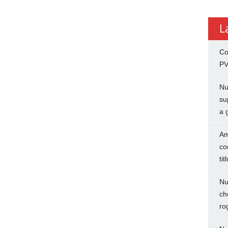
L
Co
PV
Nu
su
a 
Am
co
tit
Nu
ch
ro