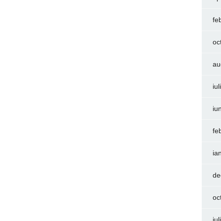
fe
oc
au
iu
iu
fe
ia
de
oc
iu