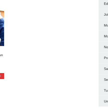
Ed
Jo
Mo
M
No
un
Pr
Sa
I
Ser
Tu
Un