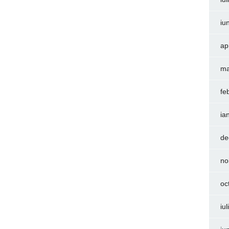
iu
ap
ma
fe
ia
de
no
oc
iu