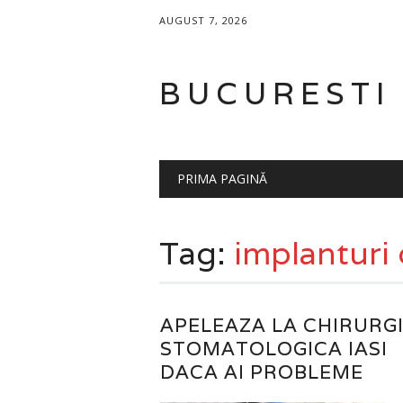
AUGUST 7, 2026
BUCURESTI
Main menu
Skip
PRIMA PAGINĂ
to
content
Tag:
implanturi 
APELEAZA LA CHIRURG
STOMATOLOGICA IASI
DACA AI PROBLEME