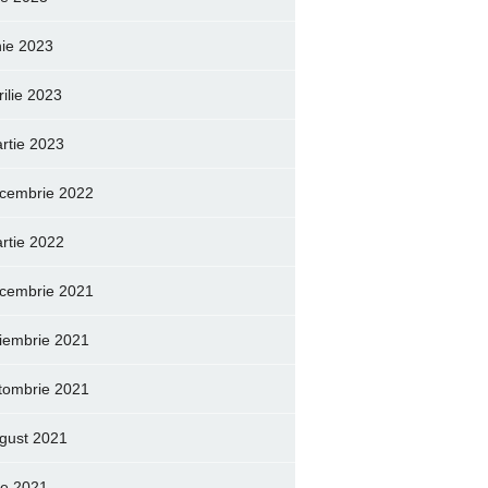
nie 2023
rilie 2023
rtie 2023
cembrie 2022
rtie 2022
cembrie 2021
iembrie 2021
tombrie 2021
gust 2021
lie 2021