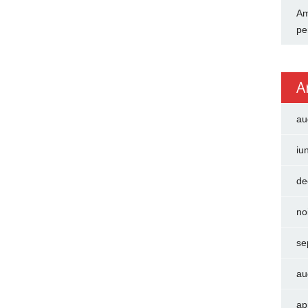
Am
pe
A
au
iu
de
no
se
au
ap