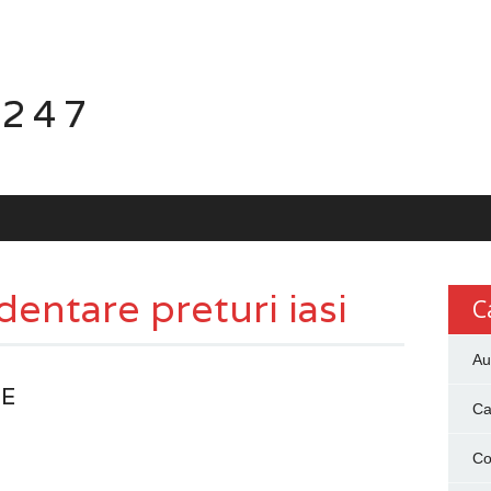
 247
dentare preturi iasi
C
Au
IE
Ca
Co