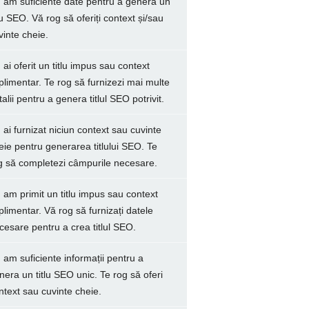
 am suficiente date pentru a genera un
tlu SEO. Vă rog să oferiți context și/sau
vinte cheie.
 ai oferit un titlu impus sau context
plimentar. Te rog să furnizezi mai multe
talii pentru a genera titlul SEO potrivit.
 ai furnizat niciun context sau cuvinte
eie pentru generarea titlului SEO. Te
g să completezi câmpurile necesare.
 am primit un titlu impus sau context
plimentar. Vă rog să furnizați datele
cesare pentru a crea titlul SEO.
 am suficiente informații pentru a
nera un titlu SEO unic. Te rog să oferi
ntext sau cuvinte cheie.