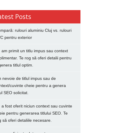
atest Posts
mpară: rulouri aluminiu Cluj vs. rulouri
C pentru exterior
 am primit un titlu impus sau context
plimentar. Te rog să oferi detalii pentru
genera titlul optim.
 nevoie de titlul impus sau de
ntext/cuvinte cheie pentru a genera
lul SEO solicitat.
 a fost oferit niciun context sau cuvinte
eie pentru generarea titlului SEO. Te
g să oferi detaliile necesare.