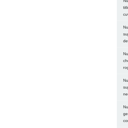
Nu
ti
cu
Nu
su
de
Nu
ch
ro
Nu
su
ne
Nu
ge
co