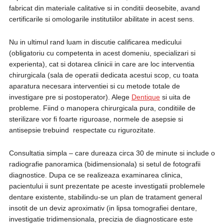
fabricat din materiale calitative si in conditii deosebite, avand
certificarile si omologarile institutiilor abilitate in acest sens.
Nu in ultimul rand luam in discutie calificarea medicului
(obligatoriu cu competenta in acest domeniu, specializari si
experienta), cat si dotarea clinicii in care are loc interventia
chirurgicala (sala de operatii dedicata acestui scop, cu toata
aparatura necesara interventiei si cu metode totale de
investigare pre si postoperator). Alege
Dentique
si uita de
probleme. Fiind o manopera chirurgicala pura, conditiile de
sterilizare vor fi foarte riguroase, normele de asepsie si
antisepsie trebuind respectate cu rigurozitate.
Consultatia simpla – care dureaza circa 30 de minute si include o
radiografie panoramica (bidimensionala) si setul de fotografii
diagnostice. Dupa ce se realizeaza examinarea clinica,
pacientului ii sunt prezentate pe aceste investigatii problemele
dentare existente, stabilindu-se un plan de tratament general
insotit de un deviz aproximativ (in lipsa tomografiei dentare,
investigatie tridimensionala, precizia de diagnosticare este