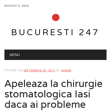
AUGUST 9, 2026
BUCURESTI 247
Main menu
Skip
MENU
to
content
POSTED ON
SEPTEMBRIE 30, 2017
BY
ADMIN
Apeleaza la chirurgie
stomatologica Iasi
daca ai probleme