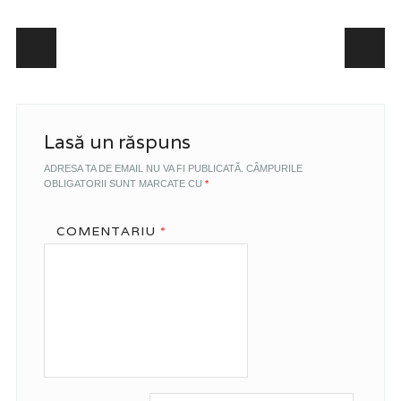
Post navigation
Lasă un răspuns
ADRESA TA DE EMAIL NU VA FI PUBLICATĂ.
CÂMPURILE
OBLIGATORII SUNT MARCATE CU
*
COMENTARIU
*