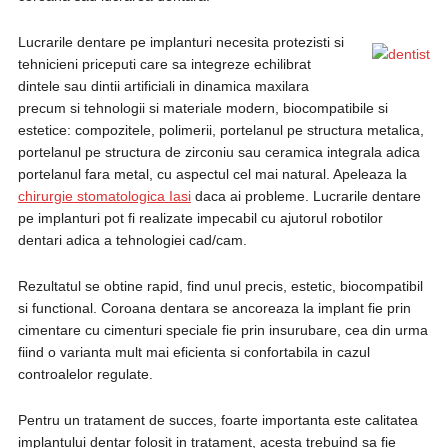
Lucrarile dentare pe implanturi necesita protezisti si
tehnicieni priceputi care sa integreze echilibrat
dintele sau dintii artificiali in dinamica maxilara
precum si tehnologii si materiale modern, biocompatibile si
estetice: compozitele, polimerii, portelanul pe structura metalica,
portelanul pe structura de zirconiu sau ceramica integrala adica
portelanul fara metal, cu aspectul cel mai natural. Apeleaza la
chirurgie stomatologica Iasi
daca ai probleme. Lucrarile dentare
pe implanturi pot fi realizate impecabil cu ajutorul robotilor
dentari adica a tehnologiei cad/cam.
Rezultatul se obtine rapid, find unul precis, estetic, biocompatibil
si functional. Coroana dentara se ancoreaza la implant fie prin
cimentare cu cimenturi speciale fie prin insurubare, cea din urma
fiind o varianta mult mai eficienta si confortabila in cazul
controalelor regulate.
Pentru un tratament de succes, foarte importanta este calitatea
implantului dentar folosit in tratament, acesta trebuind sa fie