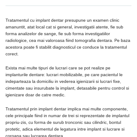
Tratamentul cu implant dentar presupune un examen clinic
amanuntit, atat local cat si general, investigatii atente, fie sub
forma analizelor de sange, fie sub forma investigatiilor
radiologice, cea mai valoroasa fiind tomografia dentara. Pe baza
acestora poate fi stabilit diagnosticul ce conduce la tratamentul
corect.
Exista mai multe tipuri de lucrari care se pot realize pe
implanturile dentare: lucrari mobilizabile, pe care pacientul le
indeparteaza la domiciliu in vederea igienizarii si lucrari fixe,
cimentate sau insurubate la implant, detasabile pentru control si
igienizare doar de catre medic.
Tratamentul prin implant dentar implica mai multe componente,
cele principale fiind in numar de trei si reprezentate de implantul
propriu-zis, cu forma de surub tronconic sau cilindric, bontul
protetic, adica elementul de legatura intre implant si lucrare si
coroana sau lucrarea dentara.