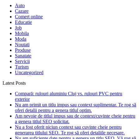
Auto
Cazare
Comert online
Educatie
Job
Mobila
Moda
Noutati
Produse
Sanatate
Servicii
Turism
Uncategorized
Latest Posts
Compară: rulouri aluminiu Cluj vs. rulouri PVC pentru
exterior
Nu am primit un titlu impus sau context suplimentar. Te rog să
oferi detalii pentru a genera titlul optim.
Am nevoie de titlul impus sau de context/cuvinte cheie pentru
a genera titlul SEO solicitat.
Nu a fost oferit niciun context sau cuvinte cheie pentru
generarea titlului SEO. Te rog să oferi detaliile necesare.
Nu am suficiente date pentru a genera un titlu SEO. Vă rog să