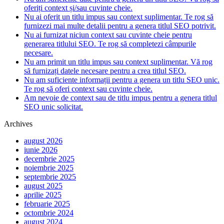
oferiți context și/sau cuvinte cheie.
Nu ai oferit un titlu impus sau context suplimentar. Te rog să
furnizezi mai multe detalii pentru a genera titlul SEO potrivit.
Nu ai furnizat niciun context sau cuvinte cheie pentru
generarea titlului SEO. Te rog să completezi câmpurile
necesare.
Nu am primit un titlu impus sau context suplimentar. Vă rog
să furnizați datele necesare pentru a crea titlul SEO.
Nu am suficiente informații pentru a genera un titlu SEO unic.
Te rog să oferi context sau cuvinte cheie.
Am nevoie de context sau de titlu impus pentru a genera titlul
SEO unic solicitat.
Archives
august 2026
iunie 2026
decembrie 2025
noiembrie 2025
septembrie 2025
august 2025
aprilie 2025
februarie 2025
octombrie 2024
august 2024