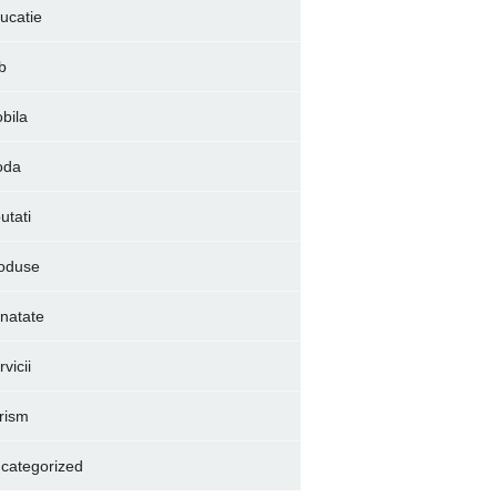
ucatie
b
bila
oda
utati
oduse
natate
vicii
rism
categorized