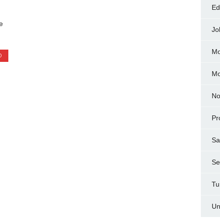
Ed
e
Jo
Mo
O
M
No
Pr
Sa
Ser
Tu
Un