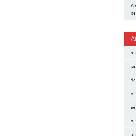
Am
pe
A
au
iu
de
no
se
au
ap