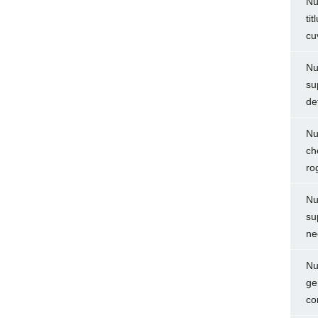
Nu
ti
cu
Nu
su
de
Nu
ch
ro
Nu
su
ne
Nu
ge
co