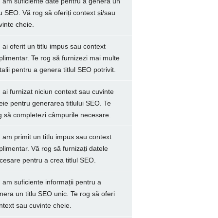
 am suficiente date pentru a genera un
tlu SEO. Vă rog să oferiți context și/sau
vinte cheie.
 ai oferit un titlu impus sau context
plimentar. Te rog să furnizezi mai multe
talii pentru a genera titlul SEO potrivit.
 ai furnizat niciun context sau cuvinte
eie pentru generarea titlului SEO. Te
g să completezi câmpurile necesare.
 am primit un titlu impus sau context
plimentar. Vă rog să furnizați datele
cesare pentru a crea titlul SEO.
 am suficiente informații pentru a
nera un titlu SEO unic. Te rog să oferi
ntext sau cuvinte cheie.