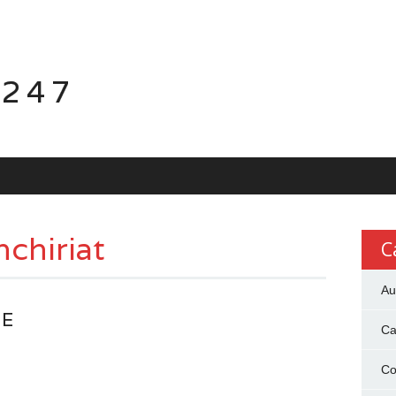
 247
nchiriat
C
Au
PE
Ca
Co