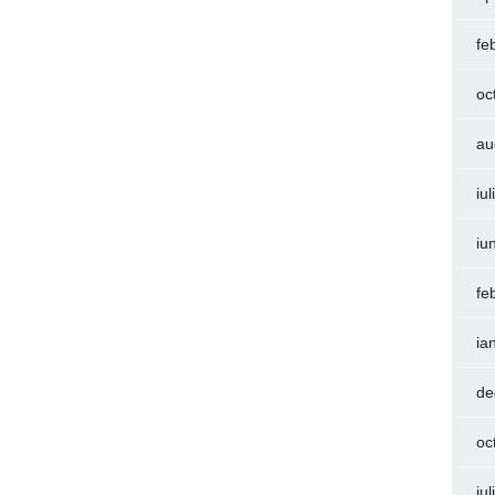
fe
oc
au
iu
iu
fe
ia
de
oc
iu