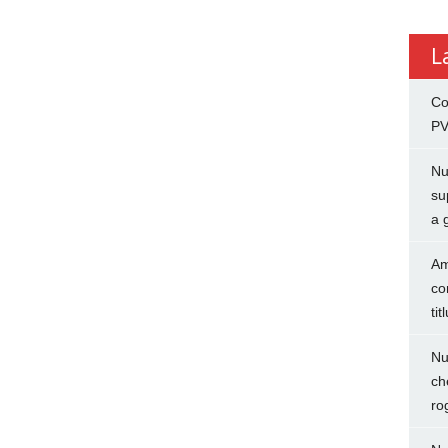
L
Co
PV
Nu
su
a 
Am
co
tit
Nu
ch
ro