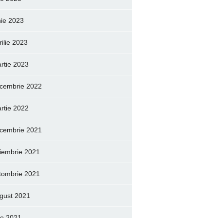
nie 2023
rilie 2023
rtie 2023
cembrie 2022
rtie 2022
cembrie 2021
iembrie 2021
tombrie 2021
gust 2021
lie 2021