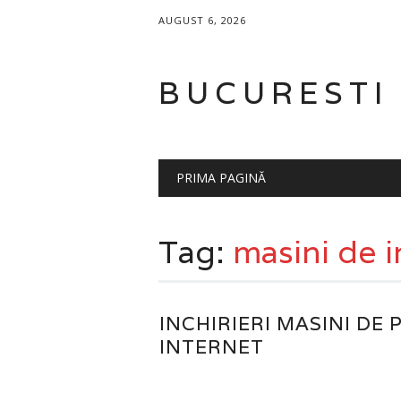
AUGUST 6, 2026
BUCURESTI
Main menu
Skip
PRIMA PAGINĂ
to
content
Tag:
masini de i
INCHIRIERI MASINI DE 
INTERNET