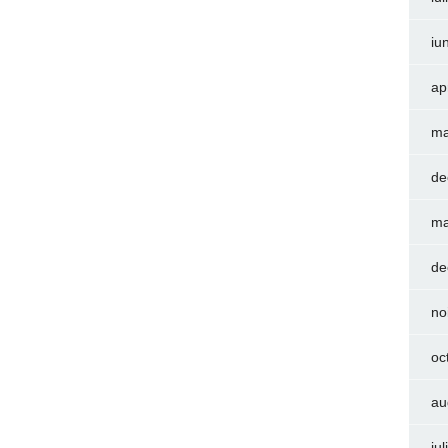
iu
ap
ma
de
ma
de
no
oc
au
iu