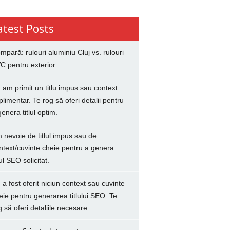
atest Posts
mpară: rulouri aluminiu Cluj vs. rulouri
C pentru exterior
 am primit un titlu impus sau context
plimentar. Te rog să oferi detalii pentru
genera titlul optim.
 nevoie de titlul impus sau de
ntext/cuvinte cheie pentru a genera
lul SEO solicitat.
 a fost oferit niciun context sau cuvinte
eie pentru generarea titlului SEO. Te
g să oferi detaliile necesare.