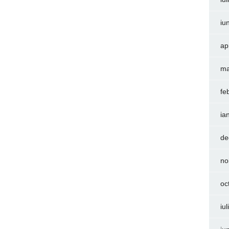
iu
ap
ma
fe
ia
de
no
oc
iu