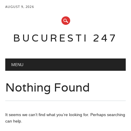
AUGUST 9, 2026
BUCURESTI 247
Main menu
Skip
MENU
to
content
Nothing Found
It seems we can’t find what you’re looking for. Perhaps searching
can help.