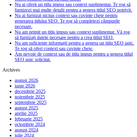
Nu ai oferit un titlu impus sau context suplimentar. Te rog să
furnizezi mai multe detalii pentru a genera titlul SEO potrivit.
Nu ai furnizat niciun context sau cuvinte cheie pentru
generarea titlului SEO. Te rog să completezi câmpurile
necesare.
Nu am primit un titlu impus sau context suplimentar. Vă rog
să furnizați datele necesare pentru a crea titlul SEO.
Nu am suficiente informații pentru a genera un titlu SEO unic.
Te rog să oferi context sau cuvinte cheie.
Am nevoie de context sau de titlu impus pentru a genera titlul
SEO unic solicitat.
Archives
august 2026
iunie 2026
decembrie 2025
noiembrie 2025
septembrie 2025
august 2025
aprilie 2025
februarie 2025
octombrie 2024
august 2024
iulie 2024