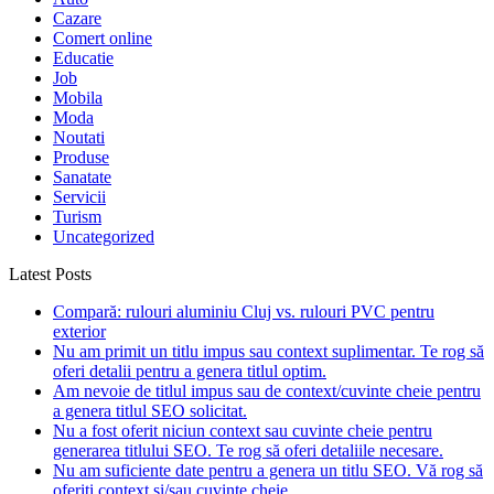
Cazare
Comert online
Educatie
Job
Mobila
Moda
Noutati
Produse
Sanatate
Servicii
Turism
Uncategorized
Latest Posts
Compară: rulouri aluminiu Cluj vs. rulouri PVC pentru
exterior
Nu am primit un titlu impus sau context suplimentar. Te rog să
oferi detalii pentru a genera titlul optim.
Am nevoie de titlul impus sau de context/cuvinte cheie pentru
a genera titlul SEO solicitat.
Nu a fost oferit niciun context sau cuvinte cheie pentru
generarea titlului SEO. Te rog să oferi detaliile necesare.
Nu am suficiente date pentru a genera un titlu SEO. Vă rog să
oferiți context și/sau cuvinte cheie.