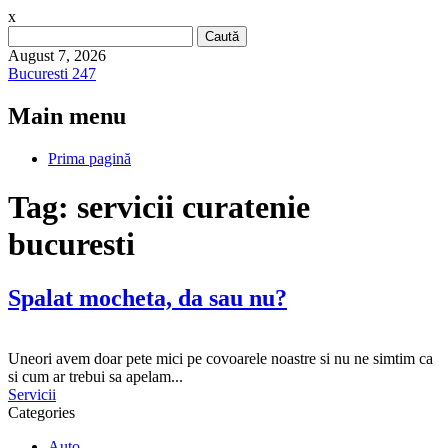
x
Caută
după:
August 7, 2026
Bucuresti 247
Main menu
Skip
Prima pagină
to
content
Tag:
servicii curatenie
bucuresti
Spalat mocheta, da sau nu?
Uneori avem doar pete mici pe covoarele noastre si nu ne simtim ca
si cum ar trebui sa apelam...
Servicii
Categories
Auto