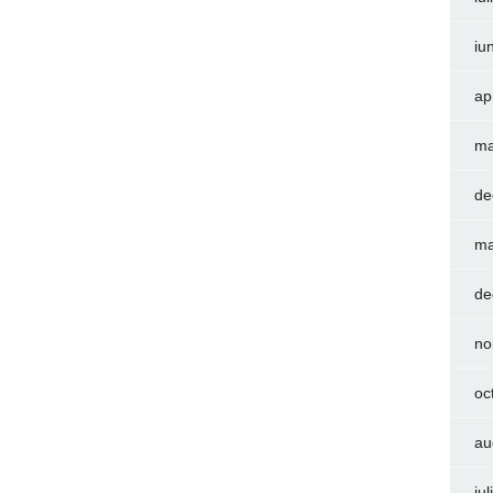
iu
ap
ma
de
ma
de
no
oc
au
iu