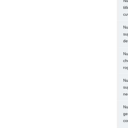
Nu
ti
cu
Nu
su
de
Nu
ch
ro
Nu
su
ne
Nu
ge
co