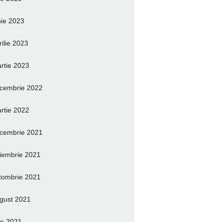
nie 2023
rilie 2023
rtie 2023
cembrie 2022
rtie 2022
cembrie 2021
iembrie 2021
tombrie 2021
gust 2021
lie 2021