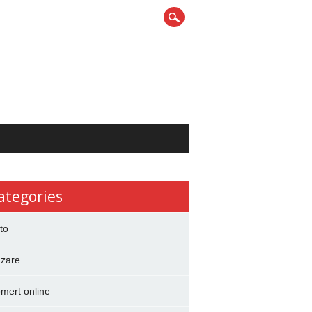
ategories
to
zare
mert online