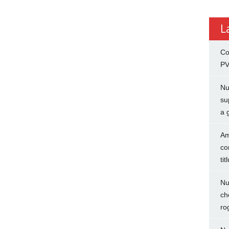
L
Co
PV
Nu
su
a 
Am
co
tit
Nu
ch
ro