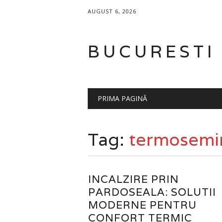
AUGUST 6, 2026
BUCURESTI
Main menu
Skip
PRIMA PAGINĂ
to
content
Tag:
termosemin
INCALZIRE PRIN
PARDOSEALA: SOLUTII
MODERNE PENTRU
CONFORT TERMIC