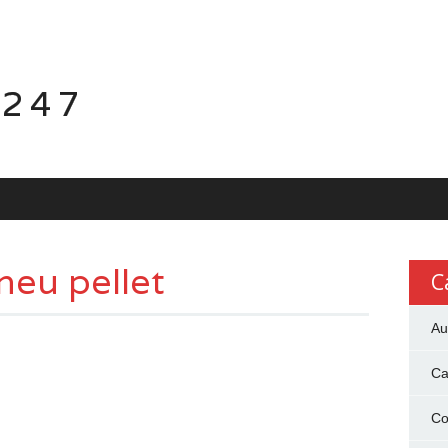
 247
eu pellet
C
Au
Ca
Co