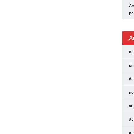
Am
pe
A
au
iu
de
no
se
au
ap