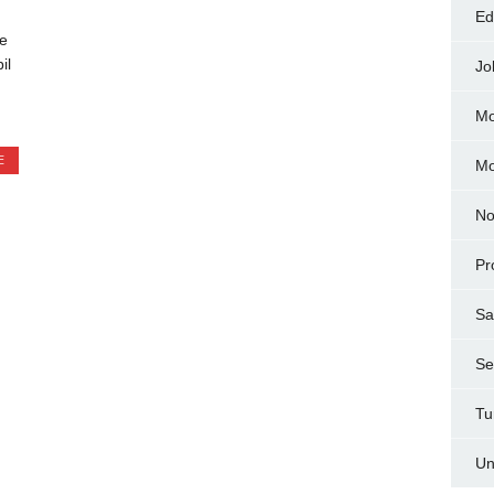
Ed
e
il
Jo
Mo
E
M
No
Pr
Sa
Ser
Tu
Un