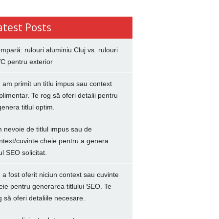
atest Posts
mpară: rulouri aluminiu Cluj vs. rulouri
C pentru exterior
 am primit un titlu impus sau context
plimentar. Te rog să oferi detalii pentru
genera titlul optim.
 nevoie de titlul impus sau de
ntext/cuvinte cheie pentru a genera
lul SEO solicitat.
 a fost oferit niciun context sau cuvinte
eie pentru generarea titlului SEO. Te
g să oferi detaliile necesare.