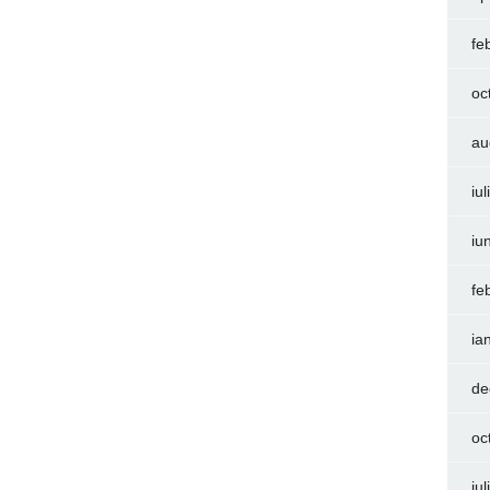
fe
oc
au
iu
iu
fe
ia
de
oc
iu