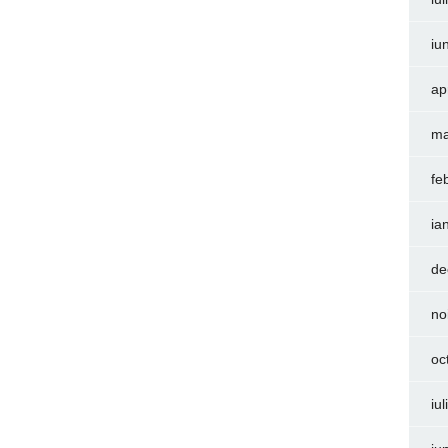
iu
ap
ma
fe
ia
de
no
oc
iu