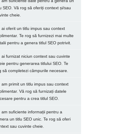
 am suficiente date pentru a genera un
tlu SEO. Vă rog să oferiți context și/sau
vinte cheie.
 ai oferit un titlu impus sau context
plimentar. Te rog să furnizezi mai multe
talii pentru a genera titlul SEO potrivit.
 ai furnizat niciun context sau cuvinte
eie pentru generarea titlului SEO. Te
g să completezi câmpurile necesare.
 am primit un titlu impus sau context
plimentar. Vă rog să furnizați datele
cesare pentru a crea titlul SEO.
 am suficiente informații pentru a
nera un titlu SEO unic. Te rog să oferi
ntext sau cuvinte cheie.