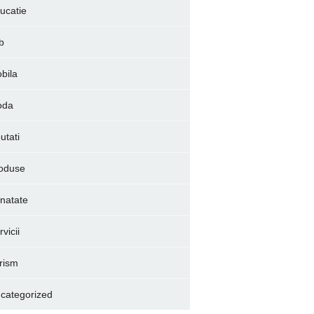
ucatie
b
bila
oda
utati
oduse
natate
vicii
rism
categorized