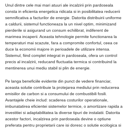
Unul dintre cele mai mari atuuri ale incalzirii prin pardoseala
consta in eficienta energetica ridicata si in posibilitatea reducerii
semnificativa a facturilor de energie. Datorita distribuirii uniforme
a caldurii, sistemul functioneaza la un nivel optim, minimizand
pierderile si asigurand un consum echilibrat, indiferent de
marimea incaperii. Aceasta tehnologie permite functionarea la
temperaturi mai scazute, fara a compromite confortul, ceea ce
duce la economii majore in perioadele de utilizare intensa.
Sistemul, fiind complet integrat in pardoseala, ofera un control
precis al incalzirii, reducand fluctuatia termica si contribuind la
mentinerea unui mediu stabil si plin de energie.
Pe langa beneficiile evidente din punct de vedere financiar,
aceasta solutie contribuie la protejarea mediului prin reducerea
emisiilor de carbon si a consumului de combustibili fosili.
Avantajele cheie includ: scaderea costurilor operationale,
imbunatatirea eficientei sistemelor termice, o amortizare rapida a
investitiei si adaptabilitatea la diverse tipuri de instalatii. Datorita
acestor factori, incalzirea prin pardoseala devine o optiune
preferata pentru proprietarii care isi doresc o solutie ecologica si