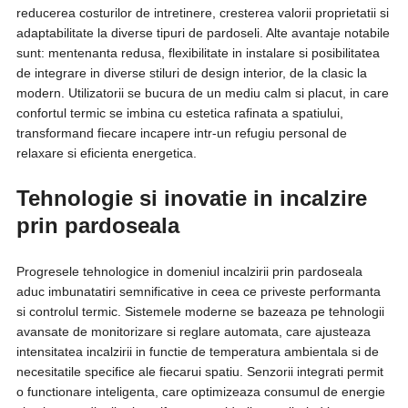
reducerea costurilor de intretinere, cresterea valorii proprietatii si
adaptabilitate la diverse tipuri de pardoseli. Alte avantaje notabile
sunt: mentenanta redusa, flexibilitate in instalare si posibilitatea
de integrare in diverse stiluri de design interior, de la clasic la
modern. Utilizatorii se bucura de un mediu calm si placut, in care
confortul termic se imbina cu estetica rafinata a spatiului,
transformand fiecare incapere intr-un refugiu personal de
relaxare si eficienta energetica.
Tehnologie si inovatie in incalzire
prin pardoseala
Progresele tehnologice in domeniul incalzirii prin pardoseala
aduc imbunatatiri semnificative in ceea ce priveste performanta
si controlul termic. Sistemele moderne se bazeaza pe tehnologii
avansate de monitorizare si reglare automata, care ajusteaza
intensitatea incalzirii in functie de temperatura ambientala si de
necesitatile specifice ale fiecarui spatiu. Senzorii integrati permit
o functionare inteligenta, care optimizeaza consumul de energie