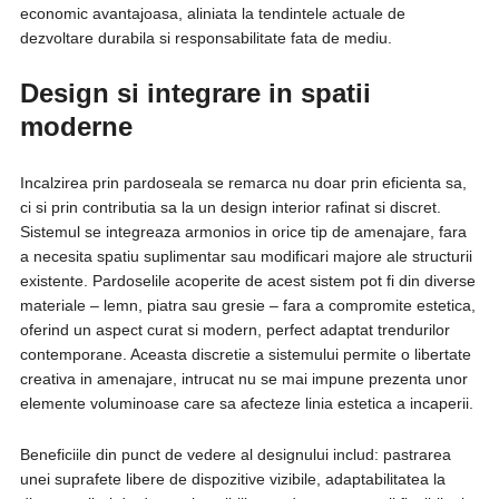
economic avantajoasa, aliniata la tendintele actuale de
dezvoltare durabila si responsabilitate fata de mediu.
Design si integrare in spatii
moderne
Incalzirea prin pardoseala se remarca nu doar prin eficienta sa,
ci si prin contributia sa la un design interior rafinat si discret.
Sistemul se integreaza armonios in orice tip de amenajare, fara
a necesita spatiu suplimentar sau modificari majore ale structurii
existente. Pardoselile acoperite de acest sistem pot fi din diverse
materiale – lemn, piatra sau gresie – fara a compromite estetica,
oferind un aspect curat si modern, perfect adaptat trendurilor
contemporane. Aceasta discretie a sistemului permite o libertate
creativa in amenajare, intrucat nu se mai impune prezenta unor
elemente voluminoase care sa afecteze linia estetica a incaperii.
Beneficiile din punct de vedere al designului includ: pastrarea
unei suprafete libere de dispozitive vizibile, adaptabilitatea la