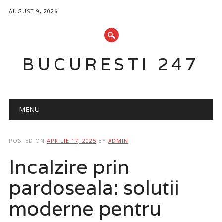
AUGUST 9, 2026
BUCURESTI 247
Main menu
Skip
MENU
to
content
POSTED ON
APRILIE 17, 2025
BY
ADMIN
Incalzire prin
pardoseala: solutii
moderne pentru