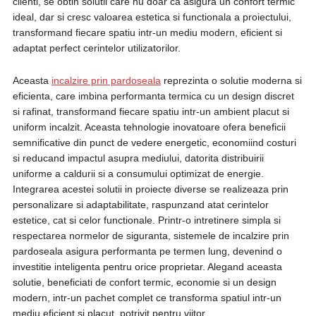
clienti, se obtin solutii care nu doar ca asigura un confort termic
ideal, dar si cresc valoarea estetica si functionala a proiectului,
transformand fiecare spatiu intr-un mediu modern, eficient si
adaptat perfect cerintelor utilizatorilor.
Aceasta
incalzire prin pardoseala
reprezinta o solutie moderna si
eficienta, care imbina performanta termica cu un design discret
si rafinat, transformand fiecare spatiu intr-un ambient placut si
uniform incalzit. Aceasta tehnologie inovatoare ofera beneficii
semnificative din punct de vedere energetic, economiind costuri
si reducand impactul asupra mediului, datorita distribuirii
uniforme a caldurii si a consumului optimizat de energie.
Integrarea acestei solutii in proiecte diverse se realizeaza prin
personalizare si adaptabilitate, raspunzand atat cerintelor
estetice, cat si celor functionale. Printr-o intretinere simpla si
respectarea normelor de siguranta, sistemele de incalzire prin
pardoseala asigura performanta pe termen lung, devenind o
investitie inteligenta pentru orice proprietar. Alegand aceasta
solutie, beneficiati de confort termic, economie si un design
modern, intr-un pachet complet ce transforma spatiul intr-un
mediu eficient si placut, potrivit pentru viitor.