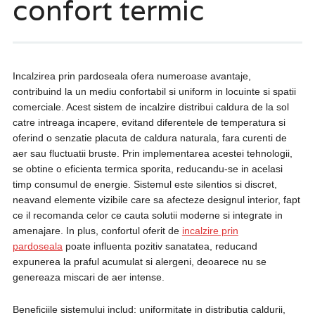
confort termic
Incalzirea prin pardoseala ofera numeroase avantaje,
contribuind la un mediu confortabil si uniform in locuinte si spatii
comerciale. Acest sistem de incalzire distribui caldura de la sol
catre intreaga incapere, evitand diferentele de temperatura si
oferind o senzatie placuta de caldura naturala, fara curenti de
aer sau fluctuatii bruste. Prin implementarea acestei tehnologii,
se obtine o eficienta termica sporita, reducandu-se in acelasi
timp consumul de energie. Sistemul este silentios si discret,
neavand elemente vizibile care sa afecteze designul interior, fapt
ce il recomanda celor ce cauta solutii moderne si integrate in
amenajare. In plus, confortul oferit de
incalzire prin
pardoseala
poate influenta pozitiv sanatatea, reducand
expunerea la praful acumulat si alergeni, deoarece nu se
genereaza miscari de aer intense.
Beneficiile sistemului includ: uniformitate in distributia caldurii,