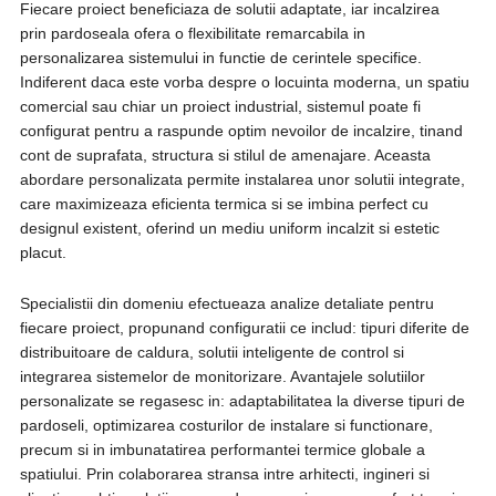
Fiecare proiect beneficiaza de solutii adaptate, iar incalzirea
prin pardoseala ofera o flexibilitate remarcabila in
personalizarea sistemului in functie de cerintele specifice.
Indiferent daca este vorba despre o locuinta moderna, un spatiu
comercial sau chiar un proiect industrial, sistemul poate fi
configurat pentru a raspunde optim nevoilor de incalzire, tinand
cont de suprafata, structura si stilul de amenajare. Aceasta
abordare personalizata permite instalarea unor solutii integrate,
care maximizeaza eficienta termica si se imbina perfect cu
designul existent, oferind un mediu uniform incalzit si estetic
placut.
Specialistii din domeniu efectueaza analize detaliate pentru
fiecare proiect, propunand configuratii ce includ: tipuri diferite de
distribuitoare de caldura, solutii inteligente de control si
integrarea sistemelor de monitorizare. Avantajele solutiilor
personalizate se regasesc in: adaptabilitatea la diverse tipuri de
pardoseli, optimizarea costurilor de instalare si functionare,
precum si in imbunatatirea performantei termice globale a
spatiului. Prin colaborarea stransa intre arhitecti, ingineri si