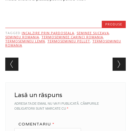
PRODUSE
TAGGED
INCALZIRE PRIN PARDOSEALA
,
SEMINEE SUCEAVA
,
SEMINEU ROMANIA
,
TERMOSEMINEE CARINCI ROMANIA
,
TERMOSEMINEU LEMN
,
TERMOSEMINEU PELLET
,
TERMOSEMINEU
ROMANIA
Post navigation
Lasă un răspuns
ADRESA TA DE EMAIL NU VA FI PUBLICATĂ.
CÂMPURILE
OBLIGATORII SUNT MARCATE CU
*
COMENTARIU
*