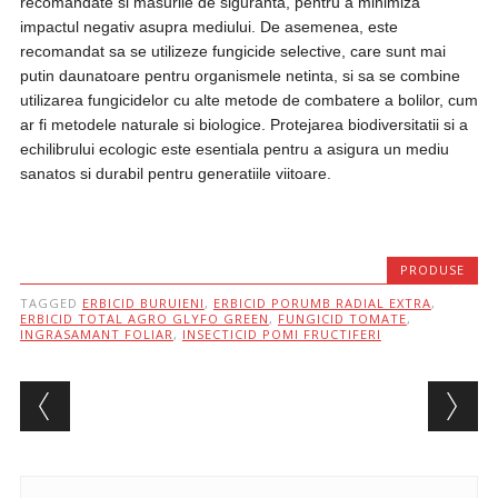
recomandate si masurile de siguranta, pentru a minimiza
impactul negativ asupra mediului. De asemenea, este
recomandat sa se utilizeze fungicide selective, care sunt mai
putin daunatoare pentru organismele netinta, si sa se combine
utilizarea fungicidelor cu alte metode de combatere a bolilor, cum
ar fi metodele naturale si biologice. Protejarea biodiversitatii si a
echilibrului ecologic este esentiala pentru a asigura un mediu
sanatos si durabil pentru generatiile viitoare.
PRODUSE
TAGGED
ERBICID BURUIENI
,
ERBICID PORUMB RADIAL EXTRA
,
ERBICID TOTAL AGRO GLYFO GREEN
,
FUNGICID TOMATE
,
INGRASAMANT FOLIAR
,
INSECTICID POMI FRUCTIFERI
Post navigation