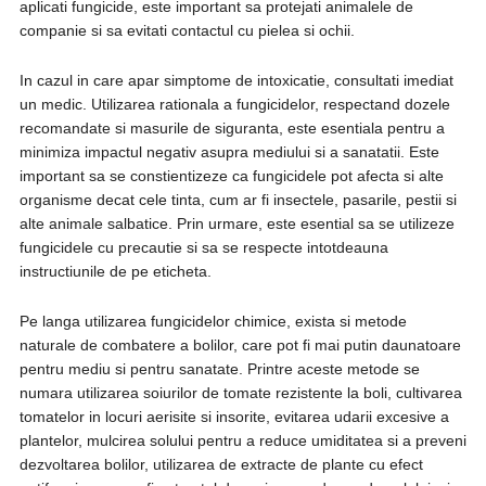
aplicati fungicide, este important sa protejati animalele de
companie si sa evitati contactul cu pielea si ochii.
In cazul in care apar simptome de intoxicatie, consultati imediat
un medic. Utilizarea rationala a fungicidelor, respectand dozele
recomandate si masurile de siguranta, este esentiala pentru a
minimiza impactul negativ asupra mediului si a sanatatii. Este
important sa se constientizeze ca fungicidele pot afecta si alte
organisme decat cele tinta, cum ar fi insectele, pasarile, pestii si
alte animale salbatice. Prin urmare, este esential sa se utilizeze
fungicidele cu precautie si sa se respecte intotdeauna
instructiunile de pe eticheta.
Pe langa utilizarea fungicidelor chimice, exista si metode
naturale de combatere a bolilor, care pot fi mai putin daunatoare
pentru mediu si pentru sanatate. Printre aceste metode se
numara utilizarea soiurilor de tomate rezistente la boli, cultivarea
tomatelor in locuri aerisite si insorite, evitarea udarii excesive a
plantelor, mulcirea solului pentru a reduce umiditatea si a preveni
dezvoltarea bolilor, utilizarea de extracte de plante cu efect