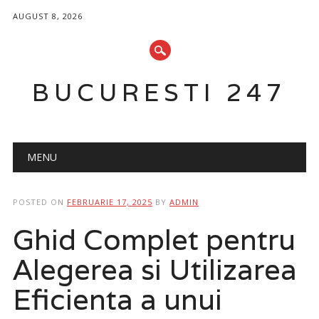
AUGUST 8, 2026
BUCURESTI 247
Main menu
Skip
MENU
to
content
POSTED ON
FEBRUARIE 17, 2025
BY
ADMIN
Ghid Complet pentru
Alegerea si Utilizarea
Eficienta a unui