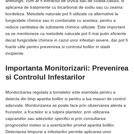
antifungic, cum ar fi extractul de urzica sau de coada-calului, si
aplicarea de tratamente cu bicarbonat de sodiu sau cu zeama
bordeleza. Metodele naturale pot fi utilizate ca alternative la
fungicidele chimice sau in combinatie cu acestea, pentru a
reduce cantitatea de substante chimice utilizate. Este important
sa se mentioneze ca metodele naturale pot fi mai putin eficiente
decat fungicidele chimice in cazul unor infestari severe, dar pot fi
foarte utile pentru prevenirea si controlul bolilor in stadii
incipiente.
Importanta Monitorizarii: Prevenirea
si Controlul Infestarilor
Monitorizarea regulata a tomatelor este esentiala pentru a
detecta din timp aparitia bolilor si pentru a lua masuri de control
adecvate. Monitorizarea se poate face prin observarea atenta a
frunzelor, a fructelor si a tulpinii plantelor, prin utilizarea
capcanelor sau adezivilor specifici si prin consultarea
prognozelor meteo si a avertizarilor privind aparitia bolilor.
Detectarea timpurie a infestarilor permite aplicarea unor