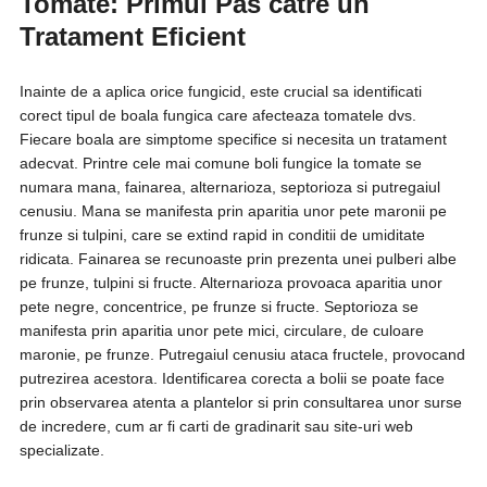
Tomate: Primul Pas catre un
Tratament Eficient
Inainte de a aplica orice fungicid, este crucial sa identificati
corect tipul de boala fungica care afecteaza tomatele dvs.
Fiecare boala are simptome specifice si necesita un tratament
adecvat. Printre cele mai comune boli fungice la tomate se
numara mana, fainarea, alternarioza, septorioza si putregaiul
cenusiu. Mana se manifesta prin aparitia unor pete maronii pe
frunze si tulpini, care se extind rapid in conditii de umiditate
ridicata. Fainarea se recunoaste prin prezenta unei pulberi albe
pe frunze, tulpini si fructe. Alternarioza provoaca aparitia unor
pete negre, concentrice, pe frunze si fructe. Septorioza se
manifesta prin aparitia unor pete mici, circulare, de culoare
maronie, pe frunze. Putregaiul cenusiu ataca fructele, provocand
putrezirea acestora. Identificarea corecta a bolii se poate face
prin observarea atenta a plantelor si prin consultarea unor surse
de incredere, cum ar fi carti de gradinarit sau site-uri web
specializate.