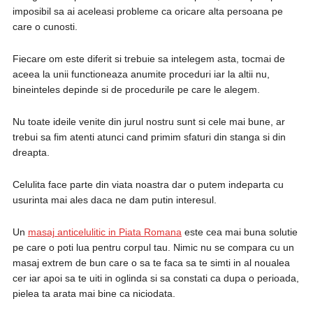
imposibil sa ai aceleasi probleme ca oricare alta persoana pe
care o cunosti.
Fiecare om este diferit si trebuie sa intelegem asta, tocmai de
aceea la unii functioneaza anumite proceduri iar la altii nu,
bineinteles depinde si de procedurile pe care le alegem.
Nu toate ideile venite din jurul nostru sunt si cele mai bune, ar
trebui sa fim atenti atunci cand primim sfaturi din stanga si din
dreapta.
Celulita face parte din viata noastra dar o putem indeparta cu
usurinta mai ales daca ne dam putin interesul.
Un
masaj anticelulitic in Piata Romana
este cea mai buna solutie
pe care o poti lua pentru corpul tau. Nimic nu se compara cu un
masaj extrem de bun care o sa te faca sa te simti in al noualea
cer iar apoi sa te uiti in oglinda si sa constati ca dupa o perioada,
pielea ta arata mai bine ca niciodata.