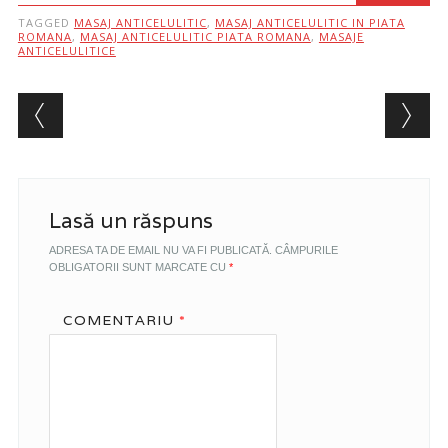
TAGGED
MASAJ ANTICELULITIC
,
MASAJ ANTICELULITIC IN PIATA
ROMANA
,
MASAJ ANTICELULITIC PIATA ROMANA
,
MASAJE
ANTICELULITICE
Post navigation
Lasă un răspuns
ADRESA TA DE EMAIL NU VA FI PUBLICATĂ.
CÂMPURILE
OBLIGATORII SUNT MARCATE CU
*
COMENTARIU
*