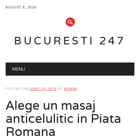
AUGUST 8, 2026
BUCURESTI 247
Main menu
Skip
MENU
to
content
POSTED ON
IUNIE 25, 2019
BY
ADMIN
Alege un masaj
anticelulitic in Piata
Romana