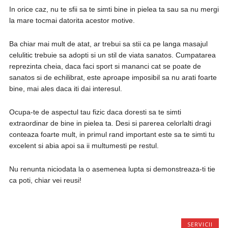
In orice caz, nu te sfii sa te simti bine in pielea ta sau sa nu mergi
la mare tocmai datorita acestor motive.
Ba chiar mai mult de atat, ar trebui sa stii ca pe langa masajul
celulitic trebuie sa adopti si un stil de viata sanatos. Cumpatarea
reprezinta cheia, daca faci sport si mananci cat se poate de
sanatos si de echilibrat, este aproape imposibil sa nu arati foarte
bine, mai ales daca iti dai interesul.
Ocupa-te de aspectul tau fizic daca doresti sa te simti
extraordinar de bine in pielea ta. Desi si parerea celorlalti dragi
conteaza foarte mult, in primul rand important este sa te simti tu
excelent si abia apoi sa ii multumesti pe restul.
Nu renunta niciodata la o asemenea lupta si demonstreaza-ti tie
ca poti, chiar vei reusi!
SERVICII