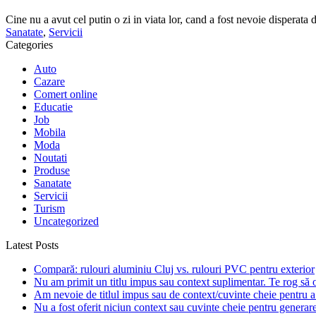
Cine nu a avut cel putin o zi in viata lor, cand a fost nevoie disperata 
Sanatate
,
Servicii
Categories
Auto
Cazare
Comert online
Educatie
Job
Mobila
Moda
Noutati
Produse
Sanatate
Servicii
Turism
Uncategorized
Latest Posts
Compară: rulouri aluminiu Cluj vs. rulouri PVC pentru exterior
Nu am primit un titlu impus sau context suplimentar. Te rog să of
Am nevoie de titlul impus sau de context/cuvinte cheie pentru a 
Nu a fost oferit niciun context sau cuvinte cheie pentru generarea