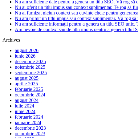
Nu am suficiente date pentru a genera un titlu SEO. Vă rog să of
Nu ai oferit un titlu impus sau context suplimentar. Te rog să fur
Nu ai furnizat niciun context sau cuvinte cheie pentru generare
Nu am primit un titlu impus sau context suplimentar. Vă rog să f
Nu am suficiente informații pentru a genera un titlu SEO unic. T
Am nevoie de context sau de titlu impus pentru a genera titlul S
Archives
august 2026
iunie 2026
decembrie 2025
noiembrie 2025
septembrie 2025
august 2025
aprilie 2025
februarie 2025
octombrie 2024
august 2024
iulie 2024
iunie 2024
februarie 2024
ianuarie 2024
decembrie 2023
octombrie 2023