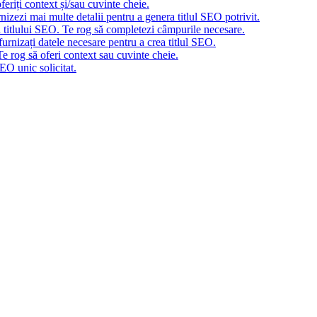
eriți context și/sau cuvinte cheie.
nizezi mai multe detalii pentru a genera titlul SEO potrivit.
a titlului SEO. Te rog să completezi câmpurile necesare.
urnizați datele necesare pentru a crea titlul SEO.
e rog să oferi context sau cuvinte cheie.
EO unic solicitat.