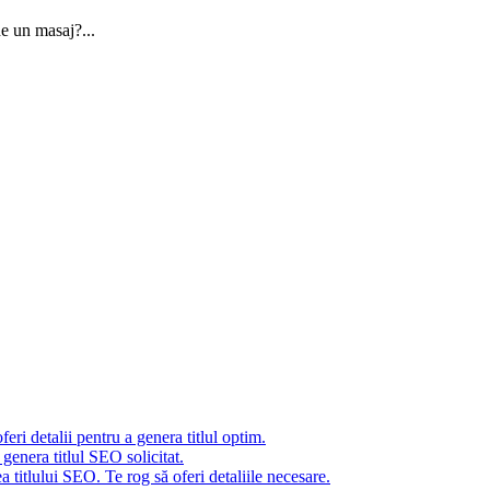
de un masaj?...
eri detalii pentru a genera titlul optim.
genera titlul SEO solicitat.
 titlului SEO. Te rog să oferi detaliile necesare.