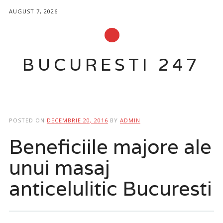
AUGUST 7, 2026
BUCURESTI 247
Main menu
Skip
to
POSTED ON
DECEMBRIE 20, 2016
BY
ADMIN
content
Beneficiile majore ale
unui masaj
anticelulitic Bucuresti