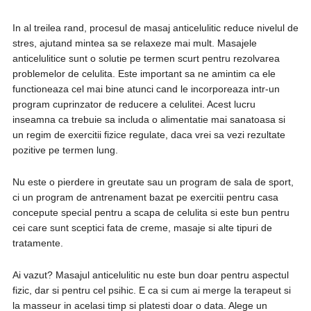
In al treilea rand, procesul de masaj anticelulitic reduce nivelul de
stres, ajutand mintea sa se relaxeze mai mult. Masajele
anticelulitice sunt o solutie pe termen scurt pentru rezolvarea
problemelor de celulita. Este important sa ne amintim ca ele
functioneaza cel mai bine atunci cand le incorporeaza intr-un
program cuprinzator de reducere a celulitei. Acest lucru
inseamna ca trebuie sa includa o alimentatie mai sanatoasa si
un regim de exercitii fizice regulate, daca vrei sa vezi rezultate
pozitive pe termen lung.
Nu este o pierdere in greutate sau un program de sala de sport,
ci un program de antrenament bazat pe exercitii pentru casa
concepute special pentru a scapa de celulita si este bun pentru
cei care sunt sceptici fata de creme, masaje si alte tipuri de
tratamente.
Ai vazut? Masajul anticelulitic nu este bun doar pentru aspectul
fizic, dar si pentru cel psihic. E ca si cum ai merge la terapeut si
la masseur in acelasi timp si platesti doar o data. Alege un