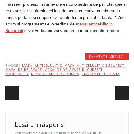
masseur profesionist si te-ai ales cu o sedinta de psihoterapie si
relaxare, iar la sfarsit, vei iesi de acolo cu cativa centimetri in
minus pe talie si coapse. Ce poate fi mai profitabil de atat? Vino
acum si programeaza-ti o sedinta de
masaj anticelulitc in
Bucuresti
si vei vedea ca vei vrea sa te intorci cat de repede.
SANATATE
,
SERVICII
TAGGED
MASAJ ANTICELULITIC
,
MASAJ ANTICELULITIC BUCURESTI
,
MASAJ DE RELAXARE
,
MASAJ DE RELAXARE BUCURESTI
,
MONBEAUTY
,
REMODELARE CORPORALA
,
TRATAMENTE EXIMIA
Post navigation
Lasă un răspuns
ADRESA TA DE EMAIL NU VA FI PUBLICATĂ.
CÂMPURILE