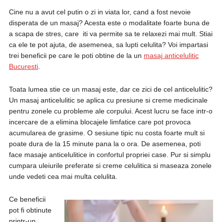
Cine nu a avut cel putin o zi in viata lor, cand a fost nevoie
disperata de un masaj? Acesta este o modalitate foarte buna de
a scapa de stres, care iti va permite sa te relaxezi mai mult. Stiai
ca ele te pot ajuta, de asemenea, sa lupti celulita? Voi impartasi
trei beneficii pe care le poti obtine de la un
masaj anticelulitic
Bucuresti
.
Toata lumea stie ce un masaj este, dar ce zici de cel anticelulitic?
Un masaj anticelulitic se aplica cu presiune si creme medicinale
pentru zonele cu probleme ale corpului. Acest lucru se face intr-o
incercare de a elimina blocajele limfatice care pot provoca
acumularea de grasime. O sesiune tipic nu costa foarte mult si
poate dura de la 15 minute pana la o ora. De asemenea, poti
face masaje anticelulitice in confortul propriei case. Pur si simplu
cumpara uleiurile preferate si creme celulitica si maseaza zonele
unde vedeti cea mai multa celulita.
Ce beneficii
pot fi obtinute
printr-un