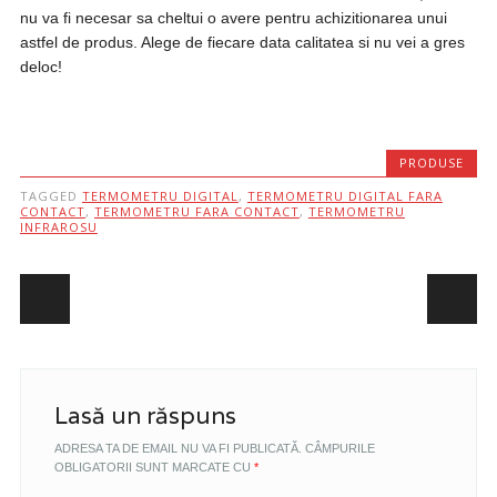
nu va fi necesar sa cheltui o avere pentru achizitionarea unui
astfel de produs. Alege de fiecare data calitatea si nu vei a gres
deloc!
PRODUSE
TAGGED
TERMOMETRU DIGITAL
,
TERMOMETRU DIGITAL FARA
CONTACT
,
TERMOMETRU FARA CONTACT
,
TERMOMETRU
INFRAROSU
Post navigation
Lasă un răspuns
ADRESA TA DE EMAIL NU VA FI PUBLICATĂ.
CÂMPURILE
OBLIGATORII SUNT MARCATE CU
*