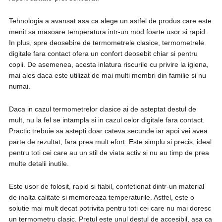
Tehnologia a avansat asa ca alege un astfel de produs care este
menit sa masoare temperatura intr-un mod foarte usor si rapid.
In plus, spre deosebire de termometrele clasice, termometrele
digitale fara contact ofera un confort deosebit chiar si pentru
copii. De asemenea, acesta inlatura riscurile cu privire la igiena,
mai ales daca este utilizat de mai multi membri din familie si nu
numai.
Daca in cazul termometrelor clasice ai de asteptat destul de
mult, nu la fel se intampla si in cazul celor digitale fara contact.
Practic trebuie sa astepti doar cateva secunde iar apoi vei avea
parte de rezultat, fara prea mult efort. Este simplu si precis, ideal
pentru toti cei care au un stil de viata activ si nu au timp de prea
multe detalii inutile.
Este usor de folosit, rapid si fiabil, confetionat dintr-un material
de inalta calitate si memoreaza temperaturile. Astfel, este o
solutie mai mult decat potrivita pentru toti cei care nu mai doresc
un termometru clasic. Pretul este unul destul de accesibil, asa ca