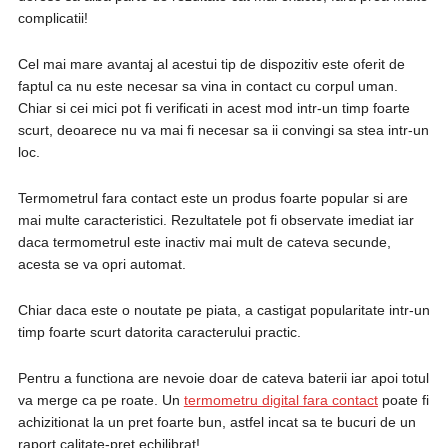
complicatii!
Cel mai mare avantaj al acestui tip de dispozitiv este oferit de
faptul ca nu este necesar sa vina in contact cu corpul uman.
Chiar si cei mici pot fi verificati in acest mod intr-un timp foarte
scurt, deoarece nu va mai fi necesar sa ii convingi sa stea intr-un
loc.
Termometrul fara contact este un produs foarte popular si are
mai multe caracteristici. Rezultatele pot fi observate imediat iar
daca termometrul este inactiv mai mult de cateva secunde,
acesta se va opri automat.
Chiar daca este o noutate pe piata, a castigat popularitate intr-un
timp foarte scurt datorita caracterului practic.
Pentru a functiona are nevoie doar de cateva baterii iar apoi totul
va merge ca pe roate. Un
termometru digital fara contact
poate fi
achizitionat la un pret foarte bun, astfel incat sa te bucuri de un
raport calitate-pret echilibrat!