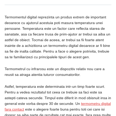
Termomentul digital reprezinta un produs extrem de important
deoarece cu ajutorul acestuia poti masura temperatura unei
persoane. Temperatura este un factor care reflecta starea de
sanatate, asa ca fiecare trusa de prim-ajutor ar trebui sa aiba un
astfel de obiect. Tocmai de aceea, ar trebui sa fii foarte atent
inainte de a achizitiona un termometru digital deoarece ar fi bine
sa fie de inalta calitate. Pentru a face o alegere potrivita, trebuie
sa te familiarizezi cu principalele tipuri de acest gen.
Termometrul cu infrarosu este un dispozitiv relativ nou care a
reusit sa atraga atentia tuturor consumatorilor.
Astfel, temperatura este determinata intr-un timp foarte scurt.
Pentru a vedea rezultatul tot ceea ce trebuie sa faci este sa
astepti cateva secunde. Timpul este diferit in mod obisnuit insa in
general este vorba despre 30 de secunde. Un
termometru digital
fara contact
este o alegere foarte buna pentru toti cei care isi
doresc sa aiba parte de rezultate cat mai exacte, fara prea multe