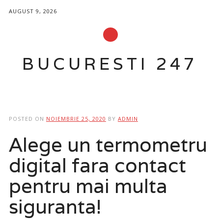
AUGUST 9, 2026
BUCURESTI 247
Main menu
Skip
to
POSTED ON
NOIEMBRIE 25, 2020
BY
ADMIN
content
Alege un termometru
digital fara contact
pentru mai multa
siguranta!