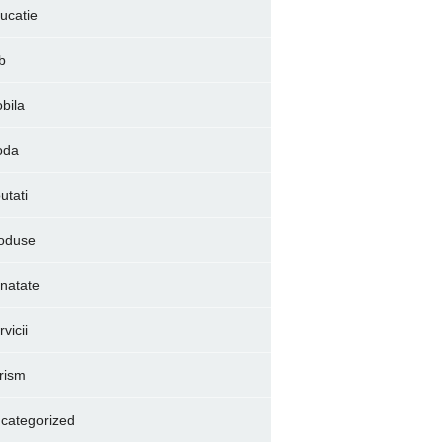
ucatie
b
bila
oda
utati
oduse
natate
vicii
rism
categorized