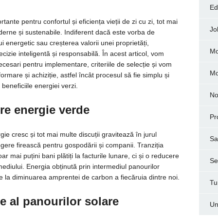
Ed
nte pentru confortul și eficiența vieții de zi cu zi, tot mai
Jo
derne și sustenabile. Indiferent dacă este vorba de
 energetic sau creșterea valorii unei proprietăți,
Mo
cizie inteligentă și responsabilă. În acest articol, vom
necesari pentru implementare, criteriile de selecție și vom
M
mare și achiziție, astfel încât procesul să fie simplu și
 beneficiile energiei verzi.
No
tre energie verde
Pr
gie cresc și tot mai multe discuții gravitează în jurul
Sa
legere firească pentru gospodării și companii. Tranziția
mai puțini bani plătiți la facturile lunare, ci și o reducere
Ser
ediului. Energia obținută prin intermediul panourilor
ie la diminuarea amprentei de carbon a fiecăruia dintre noi.
Tu
e al panourilor solare
Un