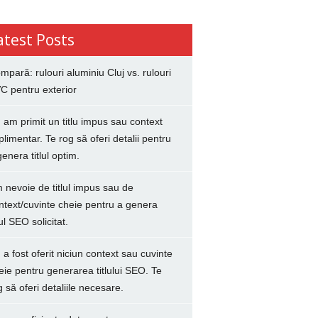
atest Posts
mpară: rulouri aluminiu Cluj vs. rulouri
C pentru exterior
 am primit un titlu impus sau context
plimentar. Te rog să oferi detalii pentru
genera titlul optim.
 nevoie de titlul impus sau de
ntext/cuvinte cheie pentru a genera
lul SEO solicitat.
 a fost oferit niciun context sau cuvinte
eie pentru generarea titlului SEO. Te
g să oferi detaliile necesare.