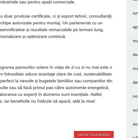
 industriale sau pentru spații comerciale.
iu
u doar produse certificate, ci și suport tehnic, consultanță
i echipe autorizate pentru montaj. Un parteneriat cu un
ap
 semnificative și rezultate remarcabile pe termen lung,
rsonalizare și optimizare continuă.
ma
de
egrarea panourilor solare în viața de zi cu zi nu mai este o
ma
em fotovoltaic aduce avantaje clare de cost, sustenabilitate
rfect la nevoile și bugetele familiilor sau companiilor din
de
ulte sau să facă primul pas către autonomie energetică,
borarea cu experți în domeniu sunt esențiale. Astfel,
no
, iar beneficiile nu întârzie să apară, atât la nivel
oc
au
UNCATEGORIZED
iu