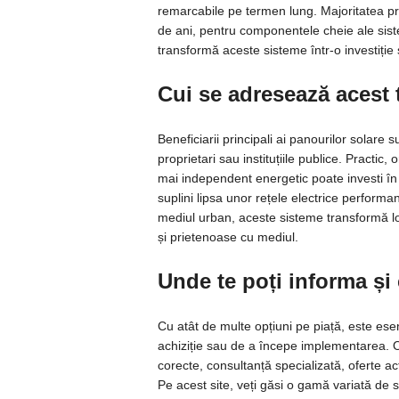
remarcabile pe termen lung. Majoritatea prod
de ani, pentru componentele cheie ale sist
transformă aceste sisteme într-o investiție s
Cui se adresează acest t
Beneficiarii principali ai panourilor solare s
proprietari sau instituțiile publice. Practic
mai independent energetic poate investi în a
suplini lipsa unor rețele electrice performa
mediul urban, aceste sisteme transformă loc
și prietenoase cu mediul.
Unde te poți informa și
Cu atât de multe opțiuni pe piață, este ese
achiziție sau de a începe implementarea. O
corecte, consultanță specializată, oferte ac
Pe acest site, veți găsi o gamă variată de s