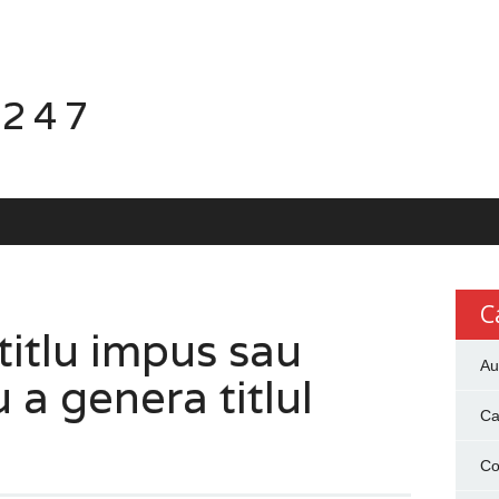
 247
C
itlu impus sau
Au
 a genera titlul
Ca
Co