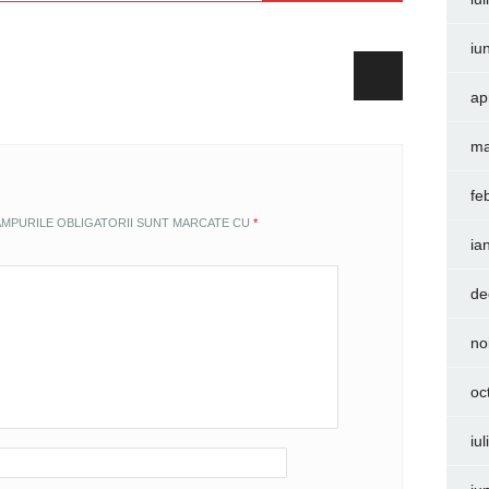
iu
ap
ma
fe
MPURILE OBLIGATORII SUNT MARCATE CU
*
ia
de
no
oc
iu