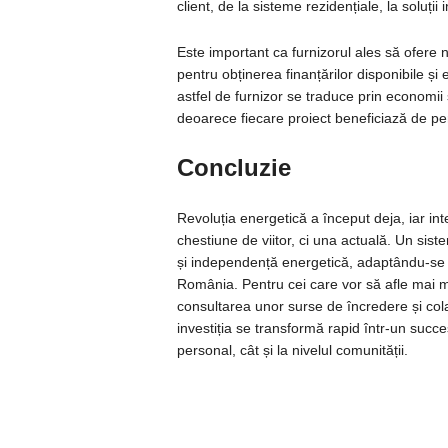
client, de la sisteme rezidențiale, la soluții
Este important ca furnizorul ales să ofere n
pentru obținerea finanțărilor disponibile ș
astfel de furnizor se traduce prin economii
deoarece fiecare proiect beneficiază de pe
Concluzie
Revoluția energetică a început deja, iar int
chestiune de viitor, ci una actuală. Un sist
și independență energetică, adaptându-se pe
România. Pentru cei care vor să afle mai m
consultarea unor surse de încredere și cola
investiția se transformă rapid într-un succes
personal, cât și la nivelul comunității.