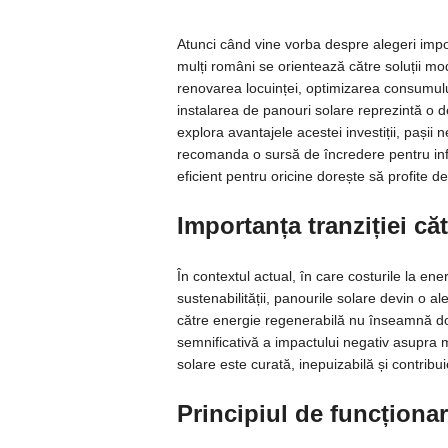
Atunci când vine vorba despre alegeri importa
mulți români se orientează către soluții mo
renovarea locuinței, optimizarea consumului
instalarea de panouri solare reprezintă o de
explora avantajele acestei investiții, pașii 
recomanda o sursă de încredere pentru infor
eficient pentru oricine dorește să profite de
Importanța tranziției că
În contextul actual, în care costurile la ener
sustenabilității, panourile solare devin o a
către energie regenerabilă nu înseamnă doar 
semnificativă a impactului negativ asupra m
solare este curată, inepuizabilă și contribu
Principiul de funcționar