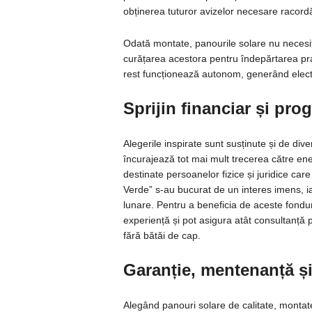
obținerea tuturor avizelor necesare racordăr
Odată montate, panourile solare nu necesi
curățarea acestora pentru îndepărtarea pra
rest funcționează autonom, generând electri
Sprijin financiar și pro
Alegerile inspirate sunt susținute și de d
încurajează tot mai mult trecerea către ener
destinate persoanelor fizice și juridice c
Verde” s-au bucurat de un interes imens, iar
lunare. Pentru a beneficia de aceste fondu
experiență și pot asigura atât consultanță 
fără bătăi de cap.
Garanție, mentenanță și
Alegând panouri solare de calitate, montat