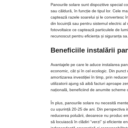
Panourile solare sunt dispozitive special c
sau căldură, în funcție de tipul lor. Cele m
captează razele soarelui și le convertesc în
din locuință sau pentru sistemul electric al
fotovoltaice ce captează particulele de lum
recunoscut pentru eficiența și siguranța sa
Beneficiile instalării pa
Avantajele pe care le aduce instalarea pano
economic, cât și în cel ecologic. Din punct
amortizarea investiției în timp, prin reduce
utilizatorii ajung să aibă facturi aproape z
națională, beneficiind de anumite scheme
În plus, panourile solare nu necesită ment
cu ușurință 20-25 de ani. Din perspectiva i
reducerea poluării, deoarece nu produc emi
să locuiască în clădiri “verzi” și eficiente 