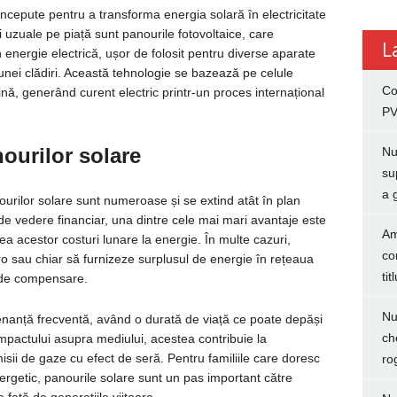
oncepute pentru a transforma energia solară în electricitate
ai uzuale pe piață sunt panourile fotovoltaice, care
L
 energie electrică, ușor de folosit pentru diverse aparate
 unei clădiri. Această tehnologie se bazează pe celule
Co
ină, generând curent electric printr-un proces internațional
.
PV
nourilor solare
Nu
su
a 
urilor solare sunt numeroase și se extind atât în plan
 de vedere financiar, una dintre cele mai mari avantaje este
Am
rea acestor costuri lunare la energie. În multe cazuri,
co
ero sau chiar să furnizeze surplusul de energie în rețeaua
tit
 de compensare.
Nu
enanță frecventă, având o durată de viață ce poate depăși
ch
mpactului asupra mediului, acestea contribuie la
sii de gaze cu efect de seră. Pentru familiile care doresc
ro
energetic, panourile solare sunt un pas important către