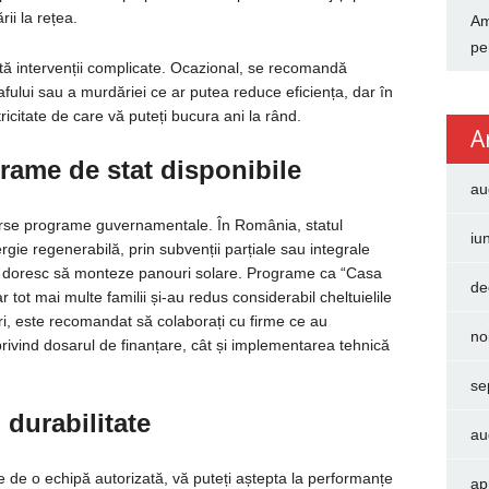
ii la rețea.
Am
pe
tă intervenții complicate. Ocazional, se recomandă
fului sau a murdăriei ce ar putea reduce eficiența, dar în
citate de care vă puteți bucura ani la rând.
A
grame de stat disponibile
au
iverse programe guvernamentale. În România, statul
iu
gie regenerabilă, prin subvenții parțiale sau integrale
are doresc să monteze panouri solare. Programe ca “Casa
de
 tot mai multe familii și-au redus considerabil cheltuielile
ri, este recomandat să colaborați cu firme ce au
no
privind dosarul de finanțare, cât și implementarea tehnică
se
 durabilitate
au
e de o echipă autorizată, vă puteți aștepta la performanțe
ap