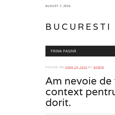
AUGUST 7, 2026
BUCURESTI
Main menu
Skip
PRIMA PAGINĂ
to
content
POSTED ON
IUNIE 24, 2026
BY
ADMIN
Am nevoie de t
context pentru
dorit.