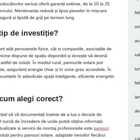
ucătorilor serioși oferă garanții extinse, de la 10 la 25
emului. Mentenanța redusă și lipsa pieselor în mișcare
fe
igură și lipsită de griji pe termen lung.
oc
ip de investiție?
au
unt atât persoanele fizice, cât și companiile, asociațiile de
iu
, oricine dispune de spațiu disponibil și dorește să devină
stfel de soluții. În mediul rural, panourile solare pot
iu
nte, asigurând energie chiar și în zone greu accesibile. În
uințele în adevărate spații inteligente, eficiente energetic
fe
 cum alegi corect?
ia
de
nțial să vă documentați înainte de a lua o decizie de
 sursă de încredere de unde puteți obține informații
oc
tualizate și servicii de montaj profesioniste este
panouri
.
oluții pentru panouri solare, adaptate nevoilor fiecărui
iu