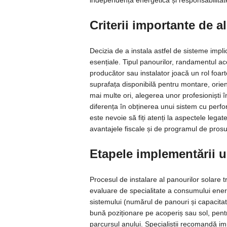
independență energetică și responsabilitate 
Criterii importante de a
Decizia de a instala astfel de sisteme impli
esențiale. Tipul panourilor, randamentul ac
producător sau instalator joacă un rol foar
suprafața disponibilă pentru montare, orien
mai multe ori, alegerea unor profesioniști 
diferența în obținerea unui sistem cu perfo
este nevoie să fiți atenți la aspectele legat
avantajele fiscale și de programul de pros
Etapele implementării u
Procesul de instalare al panourilor solare tr
evaluare de specialitate a consumului ene
sistemului (numărul de panouri și capacitate
bună poziționare pe acoperiș sau sol, pentr
parcursul anului. Specialiștii recomandă im