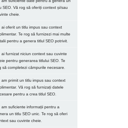
 am suficiente date pentru a genera un
tlu SEO. Vă rog să oferiți context și/sau
vinte cheie.
 ai oferit un titlu impus sau context
plimentar. Te rog să furnizezi mai multe
talii pentru a genera titlul SEO potrivit.
 ai furnizat niciun context sau cuvinte
eie pentru generarea titlului SEO. Te
g să completezi câmpurile necesare.
 am primit un titlu impus sau context
plimentar. Vă rog să furnizați datele
cesare pentru a crea titlul SEO.
 am suficiente informații pentru a
nera un titlu SEO unic. Te rog să oferi
ntext sau cuvinte cheie.