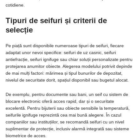
cotidiene.
Tipuri de seifuri și criterii de
selecție
Pe piață sunt disponibile numeroase tipuri de seifuri, fiecare
adaptat unor nevoi specifice: seifuri de uz casnic, seifuri
antiefracție, seifuri ignifuge sau chiar soluții personalizate pentru
protejarea anumitor obiecte. Alegerea modelului potrivit depinde
de mai mulți factori: mărimea și tipul bunurilor de depozitat,
nivelul de securitate dorit, spațiul disponibil sau bugetul alocat.
De exemplu, pentru documente sau bani, un seif cu sistem de
blocare electronic oferă acces rapid, dar și o securitate
excelentă. Pentru bijuterii sau obiecte sensibile la temperatură,
seifurile ignifuge reprezintă cea mai bună alegere. În cazul
companiilor sau instituțiilor, se recomandă seifuri cu un nivel
suplimentar de protecție, inclusiv alarmă integrată sau sisteme
biometrice de acces.