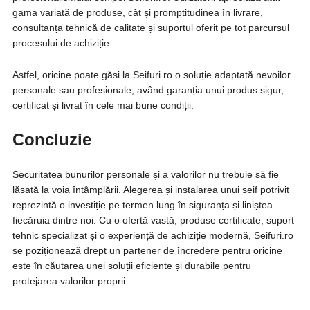
gama variată de produse, cât și promptitudinea în livrare,
consultanța tehnică de calitate și suportul oferit pe tot parcursul
procesului de achiziție.
Astfel, oricine poate găsi la Seifuri.ro o soluție adaptată nevoilor
personale sau profesionale, având garanția unui produs sigur,
certificat și livrat în cele mai bune condiții.
Concluzie
Securitatea bunurilor personale și a valorilor nu trebuie să fie
lăsată la voia întâmplării. Alegerea și instalarea unui seif potrivit
reprezintă o investiție pe termen lung în siguranța și liniștea
fiecăruia dintre noi. Cu o ofertă vastă, produse certificate, suport
tehnic specializat și o experiență de achiziție modernă, Seifuri.ro
se poziționează drept un partener de încredere pentru oricine
este în căutarea unei soluții eficiente și durabile pentru
protejarea valorilor proprii.