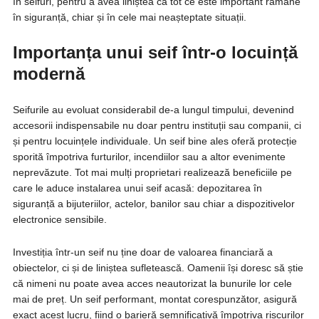
în seifuri, pentru a avea liniștea că tot ce este important rămâne
în siguranță, chiar și în cele mai neașteptate situații.
Importanța unui seif într-o locuință
modernă
Seifurile au evoluat considerabil de-a lungul timpului, devenind
accesorii indispensabile nu doar pentru instituții sau companii, ci
și pentru locuințele individuale. Un seif bine ales oferă protecție
sporită împotriva furturilor, incendiilor sau a altor evenimente
neprevăzute. Tot mai mulți proprietari realizează beneficiile pe
care le aduce instalarea unui seif acasă: depozitarea în
siguranță a bijuteriilor, actelor, banilor sau chiar a dispozitivelor
electronice sensibile.
Investiția într-un seif nu ține doar de valoarea financiară a
obiectelor, ci și de liniștea sufletească. Oamenii își doresc să știe
că nimeni nu poate avea acces neautorizat la bunurile lor cele
mai de preț. Un seif performant, montat corespunzător, asigură
exact acest lucru, fiind o barieră semnificativă împotriva riscurilor