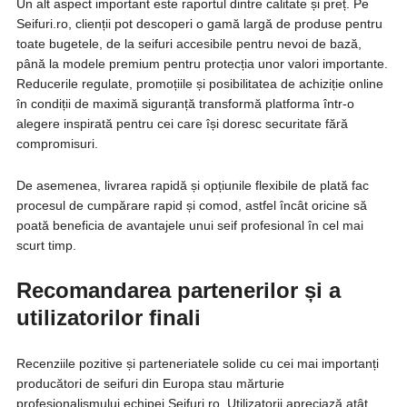
Un alt aspect important este raportul dintre calitate și preț. Pe
Seifuri.ro, clienții pot descoperi o gamă largă de produse pentru
toate bugetele, de la seifuri accesibile pentru nevoi de bază,
până la modele premium pentru protecția unor valori importante.
Reducerile regulate, promoțiile și posibilitatea de achiziție online
în condiții de maximă siguranță transformă platforma într-o
alegere inspirată pentru cei care își doresc securitate fără
compromisuri.
De asemenea, livrarea rapidă și opțiunile flexibile de plată fac
procesul de cumpărare rapid și comod, astfel încât oricine să
poată beneficia de avantajele unui seif profesional în cel mai
scurt timp.
Recomandarea partenerilor și a
utilizatorilor finali
Recenziile pozitive și parteneriatele solide cu cei mai importanți
producători de seifuri din Europa stau mărturie
profesionalismului echipei Seifuri.ro. Utilizatorii apreciază atât