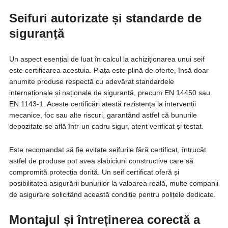
Seifuri autorizate și standarde de
siguranță
Un aspect esențial de luat în calcul la achiziționarea unui seif
este certificarea acestuia. Piața este plină de oferte, însă doar
anumite produse respectă cu adevărat standardele
internaționale și naționale de siguranță, precum EN 14450 sau
EN 1143-1. Aceste certificări atestă rezistența la intervenții
mecanice, foc sau alte riscuri, garantând astfel că bunurile
depozitate se află într-un cadru sigur, atent verificat și testat.
Este recomandat să fie evitate seifurile fără certificat, întrucât
astfel de produse pot avea slabiciuni constructive care să
compromită protecția dorită. Un seif certificat oferă și
posibilitatea asigurării bunurilor la valoarea reală, multe companii
de asigurare solicitând această condiție pentru polițele dedicate.
Montajul și întreținerea corectă a