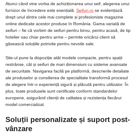
Atunci când vine vorba de achiziționarea unui seif, alegerea unui
furnizor de încredere este esențială.
Seifuri.ro
se evidențiază
drept unul dintre cele mai complete și profesioniste magazine
online dedicate acestor produse în România. Gama variată de
seifuri – fie că vorbim de seifuri pentru birou, pentru acasă, de tip
hotelier sau chiar pentru arme – permite oricărui client să
găsească soluțiile potrivite pentru nevoile sale.
Site-ul pune la dispoziție atât modele compacte, pentru spații
restrânse, cât și seifuri de mari dimensiuni cu sisteme avansate
de securitate. Navigarea facilă pe platformă, descrierile detaliate
ale produselor și consilierea de specialitate transformă procesul
de alegere într-o experiență sigură și plăcută pentru utilizator. În
plus, toate produsele sunt certificate conform standardelor
europene, asigurând clienții de calitatea și rezistența fiecărui
model comercializat.
Soluții personalizate și suport post-
vânzare