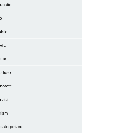
ucatie
b
bila
oda
utati
oduse
natate
vicii
rism
categorized