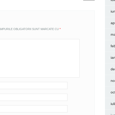
iu
ap
MPURILE OBLIGATORII SUNT MARCATE CU
*
ma
fe
ia
de
no
oc
iu