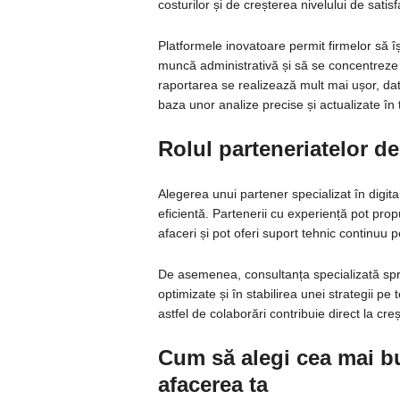
costurilor și de creșterea nivelului de satisfac
Platformele inovatoare permit firmelor să 
muncă administrativă și să se concentreze 
raportarea se realizează mult mai ușor, datel
baza unor analize precise și actualizate în 
Rolul parteneriatelor de
Alegerea unui partener specializat în digit
eficientă. Partenerii cu experiență pot prop
afaceri și pot oferi suport tehnic continuu p
De asemenea, consultanța specializată sprij
optimizate și în stabilirea unei strategii pe
astfel de colaborări contribuie direct la creș
Cum să alegi cea mai bu
afacerea ta