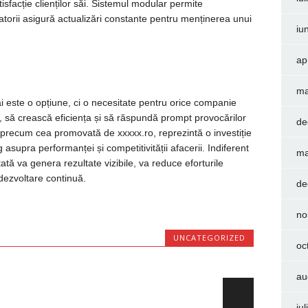
tisfacție clienților săi. Sistemul modular permite
ltatorii asigură actualizări constante pentru menținerea unui
iu
ap
ma
i este o opțiune, ci o necesitate pentru orice companie
 să crească eficiența și să răspundă prompt provocărilor
de
 precum cea promovată de xxxxx.ro, reprezintă o investiție
 asupra performanței și competitivității afacerii. Indiferent
ma
tă va genera rezultate vizibile, va reduce eforturile
dezvoltare continuă.
de
no
UNCATEGORIZED
oc
au
iu