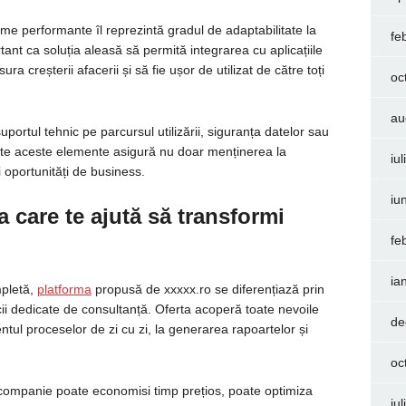
orme performante îl reprezintă gradul de adaptabilitate la
fe
ant ca soluția aleasă să permită integrarea cu aplicațiile
ra creșterii afacerii și să fie ușor de utilizat de către toți
oc
au
portul tehnic pe parcursul utilizării, siguranța datelor sau
Toate aceste elemente asigură nu doar menținerea la
iu
 oportunități de business.
iu
care te ajută să transformi
fe
ia
mpletă,
platforma
propusă de xxxxx.ro se diferențiază prin
vicii dedicate de consultanță. Oferta acoperă toate nevoile
de
tul proceselor de zi cu zi, la generarea rapoartelor și
oc
e companie poate economisi timp prețios, poate optimiza
iu