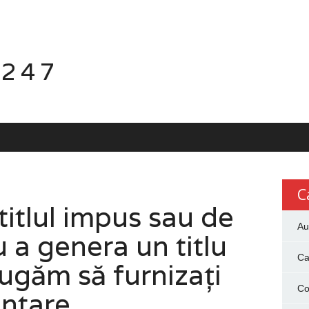
 247
C
itlul impus sau de
Au
 a genera un titlu
Ca
ugăm să furnizați
Co
entare.