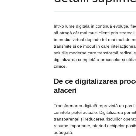
Într-o lume digitală în continuă evoluție, f
să atragă cât mai mulți clienți prin strategii 
în mediul virtual depinde tot mai mult de mo
transmite și de modul în care interacționeaz
soluțiile moderne care transformă radical e
digitalizarea completă a proceselor și utiliz
zilnice.
De ce digitalizarea proc
afaceri
Transformarea digitală reprezintă un pas fi
cerințele pieței actuale. Digitalizarea permi
transparenței și reducerea riscurilor operaț
resurse importante, oferind echipelor posibi
adăugată.