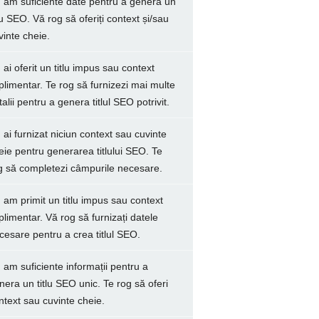
 am suficiente date pentru a genera un
tlu SEO. Vă rog să oferiți context și/sau
vinte cheie.
 ai oferit un titlu impus sau context
plimentar. Te rog să furnizezi mai multe
talii pentru a genera titlul SEO potrivit.
 ai furnizat niciun context sau cuvinte
eie pentru generarea titlului SEO. Te
g să completezi câmpurile necesare.
 am primit un titlu impus sau context
plimentar. Vă rog să furnizați datele
cesare pentru a crea titlul SEO.
 am suficiente informații pentru a
nera un titlu SEO unic. Te rog să oferi
ntext sau cuvinte cheie.