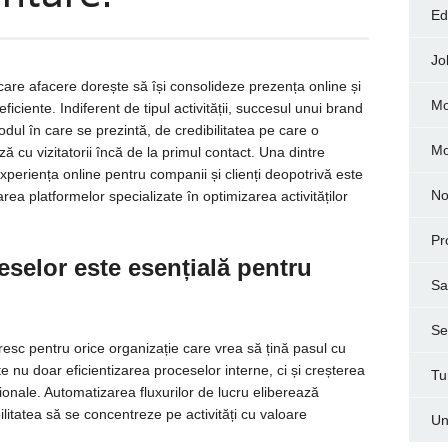
Ed
Jo
iecare afacere dorește să își consolideze prezența online și
Mo
eficiente. Indiferent de tipul activității, succesul unui brand
dul în care se prezintă, de credibilitatea pe care o
M
ă cu vizitatorii încă de la primul contact. Una dintre
xperiența online pentru companii și clienți deopotrivă este
No
area platformelor specializate în optimizarea activităților
Pr
eselor este esențială pentru
Sa
Ser
resc pentru orice organizație care vrea să țină pasul cu
te nu doar eficientizarea proceselor interne, ci și creșterea
Tu
ionale. Automatizarea fluxurilor de lucru eliberează
litatea să se concentreze pe activități cu valoare
Un