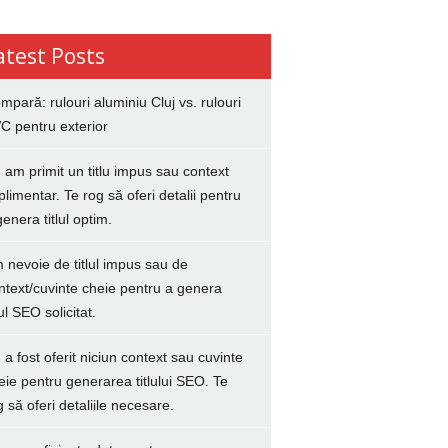
atest Posts
mpară: rulouri aluminiu Cluj vs. rulouri
C pentru exterior
 am primit un titlu impus sau context
plimentar. Te rog să oferi detalii pentru
genera titlul optim.
 nevoie de titlul impus sau de
ntext/cuvinte cheie pentru a genera
lul SEO solicitat.
 a fost oferit niciun context sau cuvinte
eie pentru generarea titlului SEO. Te
g să oferi detaliile necesare.