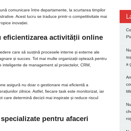
 bună comunicare între departamente, la scurtarea timpilor
L
trative. Acest lucru se traduce printr-o competitivitate mai
opice inovației.
Co
eficientizarea activității online
PV
Nu
edere care să susțină procesele interne și externe ale
su
agnare și succes. Tot mai multe organizații optează pentru
a 
te inteligente de management al proiectelor, CRM,
Am
co
-one asigură nu doar o gestionare mai eficientă a
rațiunilor zilnice. Astfel, fiecare task este monitorizat, iar
tit
apt care determină decizii mai inspirate și reduce riscul
Nu
ch
 specializate pentru afaceri
ro