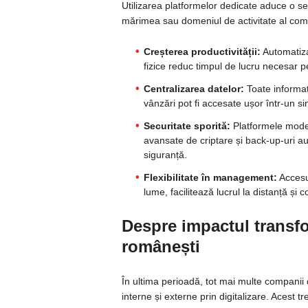
Utilizarea platformelor dedicate aduce o ser
mărimea sau domeniul de activitate al com
Creșterea productivității:
Automatiza
fizice reduc timpul de lucru necesar pe
Centralizarea datelor:
Toate informați
vânzări pot fi accesate ușor într-un sing
Securitate sporită:
Platformele moder
avansate de criptare și back-up-uri auto
siguranță.
Flexibilitate în management:
Accesul
lume, facilitează lucrul la distanță și
Despre impactul transfor
românești
În ultima perioadă, tot mai multe companii
interne și externe prin digitalizare. Acest 