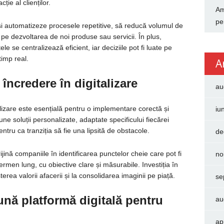
ție al clienților.
Am
pe
își automatizeze procesele repetitive, să reducă volumul de
pe dezvoltarea de noi produse sau servicii. În plus,
e se centralizează eficient, iar deciziile pot fi luate pe
timp real.
A
 încredere în digitalizare
au
alizare este esențială pentru o implementare corectă și
iu
une soluții personalizate, adaptate specificului fiecărei
entru ca tranziția să fie una lipsită de obstacole.
de
ină companiile în identificarea punctelor cheie care pot fi
no
 termen lung, cu obiective clare și măsurabile. Investiția în
terea valorii afacerii și la consolidarea imaginii pe piață.
se
nă platformă digitală pentru
au
ap