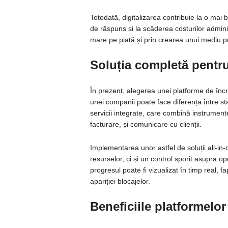
Totodată, digitalizarea contribuie la o mai
de răspuns și la scăderea costurilor adminis
mare pe piață și prin crearea unui mediu pr
Soluția completă pentru 
În prezent, alegerea unei platforme de încr
unei companii poate face diferența între st
servicii integrate, care combină instrumen
facturare, și comunicare cu clienții.
Implementarea unor astfel de soluții all-in
resurselor, ci și un control sporit asupra ope
progresul poate fi vizualizat în timp real, f
apariției blocajelor.
Beneficiile platformelor