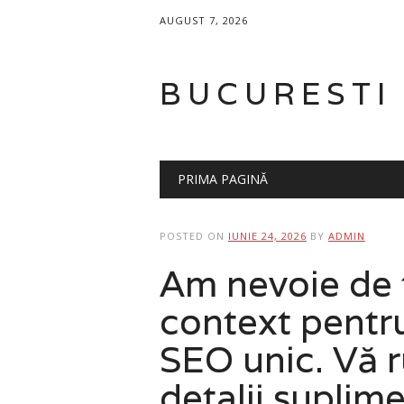
AUGUST 7, 2026
BUCURESTI
Main menu
Skip
PRIMA PAGINĂ
to
content
POSTED ON
IUNIE 24, 2026
BY
ADMIN
Am nevoie de t
context pentru
SEO unic. Vă r
detalii suplim