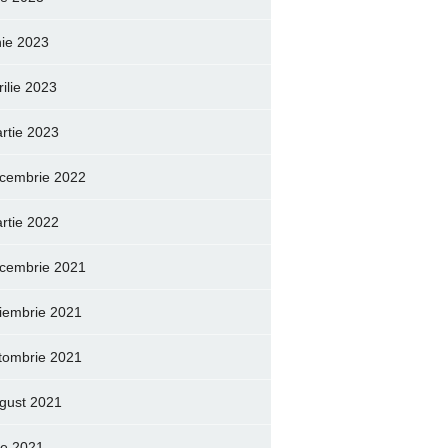
nie 2023
rilie 2023
rtie 2023
cembrie 2022
rtie 2022
cembrie 2021
iembrie 2021
tombrie 2021
gust 2021
lie 2021