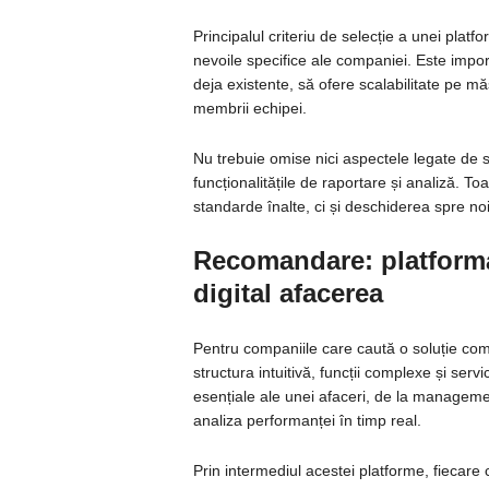
Principalul criteriu de selecție a unei platf
nevoile specifice ale companiei. Este import
deja existente, să ofere scalabilitate pe măsu
membrii echipei.
Nu trebuie omise nici aspectele legate de su
funcționalitățile de raportare și analiză. 
standarde înalte, ci și deschiderea spre noi
Recomandare: platforma 
digital afacerea
Pentru companiile care caută o soluție co
structura intuitivă, funcții complexe și ser
esențiale ale unei afaceri, de la managemen
analiza performanței în timp real.
Prin intermediul acestei platforme, fiecar