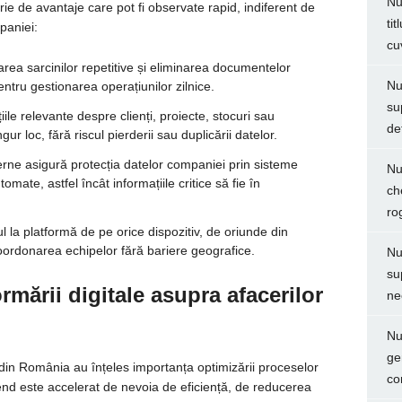
Nu
ie de avantaje care pot fi observate rapid, indiferent de
ti
paniei:
cu
rea sarcinilor repetitive și eliminarea documentelor
Nu
ntru gestionarea operațiunilor zilnice.
su
ile relevante despre clienți, proiecte, stocuri sau
de
ur loc, fără riscul pierderii sau duplicării datelor.
ne asigură protecția datelor companiei prin sisteme
Nu
mate, astfel încât informațiile critice să fie în
ch
ro
 la platformă de pe orice dispozitiv, de oriunde din
 coordonarea echipelor fără bariere geografice.
Nu
su
mării digitale asupra afacerilor
ne
Nu
ge
 din România au înțeles importanța optimizării proceselor
co
trend este accelerat de nevoia de eficiență, de reducerea