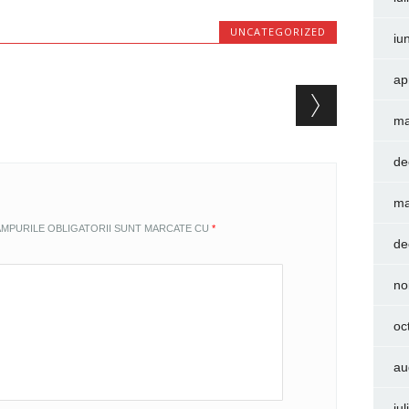
UNCATEGORIZED
iu
ap
ma
de
ma
MPURILE OBLIGATORII SUNT MARCATE CU
*
de
no
oc
au
iu