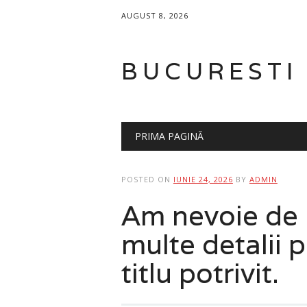
AUGUST 8, 2026
BUCURESTI
Main menu
Skip
PRIMA PAGINĂ
to
content
POSTED ON
IUNIE 24, 2026
BY
ADMIN
Am nevoie de u
multe detalii 
titlu potrivit.