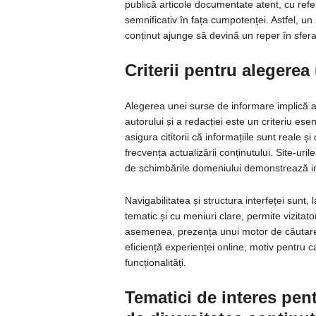
publică articole documentate atent, cu refe
semnificativ în fața cumpotenței. Astfel, un 
conținut ajunge să devină un reper în sfera 
Criterii pentru alegerea
Alegerea unei surse de informare implică at
autorului și a redacției este un criteriu ese
asigura cititorii că informațiile sunt reale și
frecvența actualizării conținutului. Site-uri
de schimbările domeniului demonstrează impl
Navigabilitatea și structura interfeței sunt, 
tematic și cu meniuri clare, permite vizitat
asemenea, prezența unui motor de căutare 
eficiență experienței online, motiv pentru
funcționalități.
Tematici de interes pentr