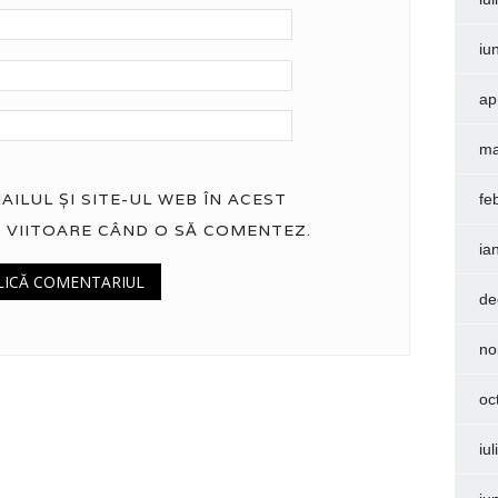
iu
ap
ma
ILUL ȘI SITE-UL WEB ÎN ACEST
fe
 VIITOARE CÂND O SĂ COMENTEZ.
ia
de
no
oc
iu