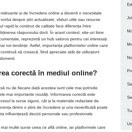
Ed
or relevante și de încredere online a devenit o necesitate
Jo
 vorba despre știri actualizate, sfaturi utile sau resurse
 rapid la conținut de calitate face diferența între
Mo
bținerea răspunsului dorit. În acest context, site-uri bine
ocumentate, reprezintă un hub valoros pentru cei interesați
M
mai noi tendințe. Astfel, importanța platformelor online care
 continuă să crească, fiind apreciate atât de utilizatorii
No
 domenii.
Pr
ea corectă în mediul online?
Sa
să nu de fiecare dată acestea sunt cele mai potrivite
cele mai importante noutăți. Informarea corectă este
Ser
cesul la surse sigure, cât și la materiale redactate de
ferența dintre o știre de încredere și una neverificată poate
Tu
sta influențează decizii personale sau profesionale.
Un
in mai multe surse ceea ce află online, iar platformele care