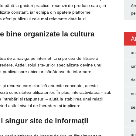
e până la ghiduri practice, recenzii de produse sau știri
Am
lizate constant, iar echipa din spatele platformei
pe
oferi publicului cele mai relevante date la zi.
e bine organizate la cultura
A
au
ea de a naviga pe internet, ci și pe cea de filtrare a
credere. Astfel, rolul site-urilor specializate devine unul
iu
nd publicul spre obiceiuri sănătoase de informare.
de
ie și resurse care clarifică anumite concepte, aceste
ază curiozitatea utilizatorilor. În plus, interactivitatea – sub
no
ntrebări și răspunsuri – ajută la stabilirea unei relații
rind astfel nivelul de încredere și implicare.
se
i singur site de informații
au
ap