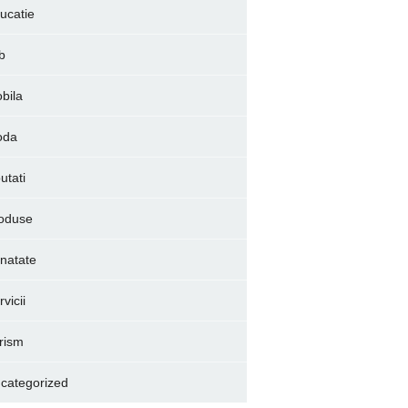
ucatie
b
bila
oda
utati
oduse
natate
vicii
rism
categorized