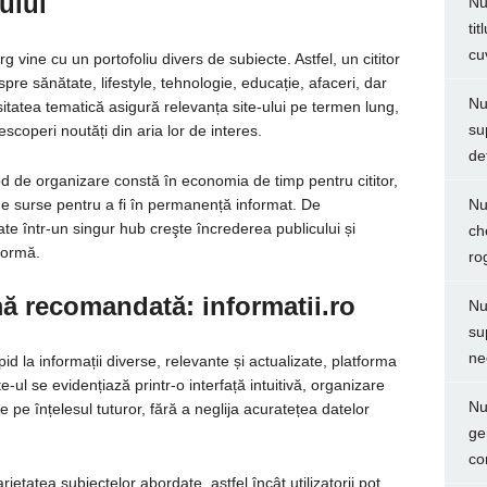
ului
Nu
ti
cu
 vine cu un portofoliu divers de subiecte. Astfel, un cititor
spre sănătate, lifestyle, tehnologie, educație, afaceri, dar
Nu
rsitatea tematică asigură relevanța site-ului pe termen lung,
su
escoperi noutăți din aria lor de interes.
de
 de organizare constă în economia de timp pentru cititor,
e surse pentru a fi în permanență informat. De
Nu
te într-un singur hub creşte încrederea publicului și
ch
tformă.
ro
ă recomandată: informatii.ro
Nu
su
ne
id la informații diverse, relevante și actualizate, platforma
e-ul se evidențiază printr-o interfață intuitivă, organizare
Nu
e pe înțelesul tuturor, fără a neglija acuratețea datelor
ge
co
rietatea subiectelor abordate, astfel încât utilizatorii pot