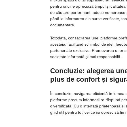
Într-un spațiu digital suprasaturat, selecta
pentru oricine apreciază timpul și calitatea 
de căutare performant, aduce numeroase benef
până la informarea din surse verificate, toa
documentare.
Totodată, consacrarea unei platforme prefe
acesteia, facilitând schimbul de idei, feed
parteneriate exclusive. Promovarea unor s
societate informată și mai responsabilă.
Concluzie: alegerea une
plus de confort și sigu
În concluzie, navigarea eficientă în lumea d
platforme precum informatii.ro răspund perf
diversificată. Cu o interfață prietenoasă și 
ghid util pentru toți cei ce își doresc să fi