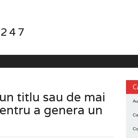
 247
C
n titlu sau de mai
Au
pentru a genera un
Ca
Co