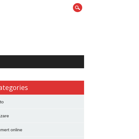
ategories
to
zare
mert online