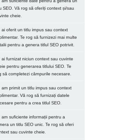
 am suficiente date pentru a genera un
tlu SEO. Vă rog să oferiți context și/sau
vinte cheie.
 ai oferit un titlu impus sau context
plimentar. Te rog să furnizezi mai multe
talii pentru a genera titlul SEO potrivit.
 ai furnizat niciun context sau cuvinte
eie pentru generarea titlului SEO. Te
g să completezi câmpurile necesare.
 am primit un titlu impus sau context
plimentar. Vă rog să furnizați datele
cesare pentru a crea titlul SEO.
 am suficiente informații pentru a
nera un titlu SEO unic. Te rog să oferi
ntext sau cuvinte cheie.