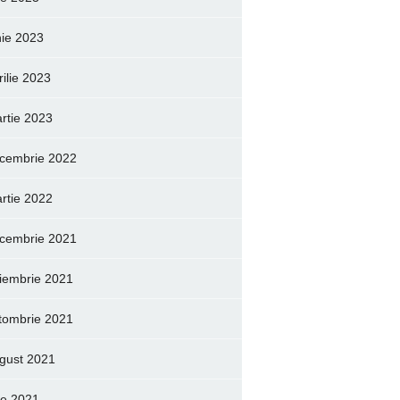
nie 2023
rilie 2023
rtie 2023
cembrie 2022
rtie 2022
cembrie 2021
iembrie 2021
tombrie 2021
gust 2021
lie 2021