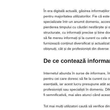
În era digitală actuală, găsirea informațiil
pentru majoritatea utilizatorilor. Fie că este
specializate într-un anumit domeniu, accesul
pierderea timpului cu căutări nesfârșite și o
structurate, cu informații precise și bine d
să fie mereu informați și la curent cu cele 
furnizează conținut diversificat și actualizat
obișnuiți, cât și de profesioniști din diverse
De ce contează informar
Internetul abunda în surse de informare, în
pentru cei care doresc să fie la curent cu 
esențială, iar acest lucru presupune atât ac
profesioniști sau specialiști în domeniu. Di
fi semnificativă, mai ales atunci când acea
Tot mai mulți utilizatori caută să verifice d