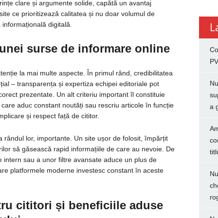
rințe clare și argumente solide, capătă un avantaj
site ce prioritizează calitatea și nu doar volumul de
informațională digitală.
L
 unei surse de informare online
Co
PV
enție la mai multe aspecte. În primul rând, credibilitatea
Nu
nțial – transparența și expertiza echipei editoriale pot
 corect prezentate. Un alt criteriu important îl constituie
su
le care aduc constant noutăți sau rescriu articole în funcție
a 
icare și respect față de cititor.
Am
la rândul lor, importante. Un site ușor de folosit, împărțit
co
orilor să găsească rapid informațiile de care au nevoie. De
tit
intern sau a unor filtre avansate aduce un plus de
 care platformele moderne investesc constant în aceste
Nu
ch
ro
u cititori și beneficiile aduse