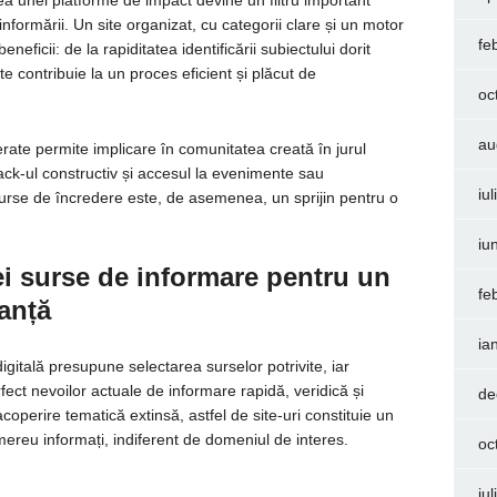
rea unei platforme de impact devine un filtru important
informării. Un site organizat, cu categorii clare și un motor
fe
icii: de la rapiditatea identificării subiectului dorit
te contribuie la un proces eficient și plăcut de
oc
au
rate permite implicare în comunitatea creată în jurul
back-ul constructiv și accesul la evenimente sau
iu
urse de încredere este, de asemenea, un sprijin pentru o
iu
i surse de informare pentru un
fe
ranță
ia
igitală presupune selectarea surselor potrivite, iar
ect nevoilor actuale de informare rapidă, veridică și
de
acoperire tematică extinsă, astfel de site-uri constituie un
e mereu informați, indiferent de domeniul de interes.
oc
iu