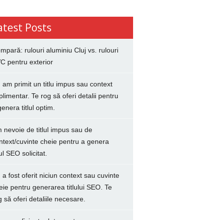
atest Posts
mpară: rulouri aluminiu Cluj vs. rulouri
C pentru exterior
 am primit un titlu impus sau context
plimentar. Te rog să oferi detalii pentru
genera titlul optim.
 nevoie de titlul impus sau de
ntext/cuvinte cheie pentru a genera
lul SEO solicitat.
 a fost oferit niciun context sau cuvinte
eie pentru generarea titlului SEO. Te
g să oferi detaliile necesare.