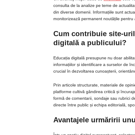
consulta de la analize pe teme de actualitat
din diverse domenii. Informațiile sunt actua
monitorizează permanent noutățile pentru a 
Cum contribuie site-uril
digitală a publicului?
Educația digitală presupune nu doar abilitat
informațiilor și identificare a surselor de în
crucial în dezvoltarea cunoașterii, orientâ
Prin articole structurate, materiale de opin
platforme cultivă gândirea critică și încuraje
formă de comentarii, sondaje sau rubrici de î
directe între public și echipa editorială, spo
Avantajele urmăririi unu