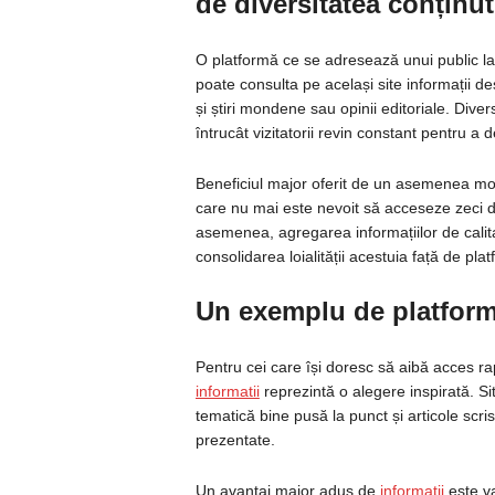
de diversitatea conținut
O platformă ce se adresează unui public larg
poate consulta pe același site informații de
și știri mondene sau opinii editoriale. Dive
întrucât vizitatorii revin constant pentru a d
Beneficiul major oferit de un asemenea mod
care nu mai este nevoit să acceseze zeci d
asemenea, agregarea informațiilor de calita
consolidarea loialității acestuia față de pla
Un exemplu de platform
Pentru cei care își doresc să aibă acces rap
informatii
reprezintă o alegere inspirată. Sit
tematică bine pusă la punct și articole scris
prezentate.
Un avantaj major adus de
informatii
este va