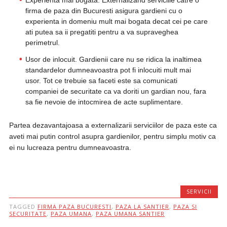
Experienta mai bogata. Externalizand serviciile catre o
firma de paza din Bucuresti asigura gardieni cu o
experienta in domeniu mult mai bogata decat cei pe care
ati putea sa ii pregatiti pentru a va supraveghea
perimetrul.
Usor de inlocuit. Gardienii care nu se ridica la inaltimea
standardelor dumneavoastra pot fi inlocuiti mult mai
usor. Tot ce trebuie sa faceti este sa comunicati
companiei de securitate ca va doriti un gardian nou, fara
sa fie nevoie de intocmirea de acte suplimentare.
Partea dezavantajoasa a externalizarii serviciilor de paza este ca
aveti mai putin control asupra gardienilor, pentru simplu motiv ca
ei nu lucreaza pentru dumneavoastra.
SERVICII
TAGGED
FIRMA PAZA BUCURESTI
,
PAZA LA SANTIER
,
PAZA SI
SECURITATE
,
PAZA UMANA
,
PAZA UMANA SANTIER