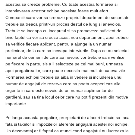
acestea sa creeze probleme. Cu toate acestea formarea si
intervievarea acestor echipe neceista foarte mult efort.
Companiilecare vor sa creeeze propriul department de securitate
trebuie sa treaca printr-un proces destul de lung si anevoios.
Trebuie sa inceapa cu inceputul si sa promoveze suficient de
bine faptul ca vor sa creeze acest nou departament, apoi trebuie
sa verifice fiecare aplicant, pentru a ajunge la un numar
preliminar, de la care sa inceapa interviurile. Dupa ce au selectat
numarul de oameni de care au nevoie, vor trebuie sa ii verifice
pe fiecare in parte, sis a ii selecteze pe cei mai buni, urmeaza
apoi pregatirea lor, care poate necesita mai mult de cateva zile.
Formarea echipei trebuie sa aiba in vedere si includerea unui
numar de angajati de rezerva care sa poata acoperi cazurile
urgente in care este nevoie de un numar suplimentar de
gardieni, sau sa tina locul celor care nu pot fi prezenti din motive
importante.
Pe langa aceasta pregatire, prorpietarii de afaceri trebuie sa faca
fata si taxelor si impozitelor aferente angajarii acestei noi echipe.
Un dezavantaj ar fi faptul ca atunci cand angajatul nu lucreaza la