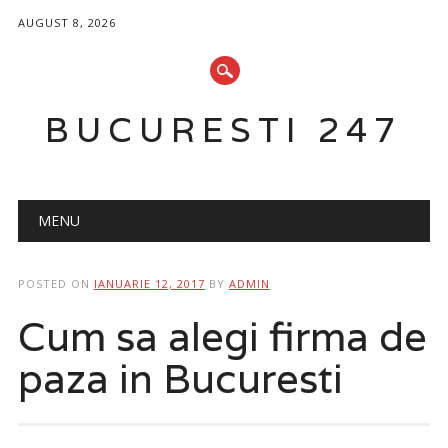
AUGUST 8, 2026
BUCURESTI 247
Main menu
Skip
MENU
to
content
POSTED ON
IANUARIE 12, 2017
BY
ADMIN
Cum sa alegi firma de
paza in Bucuresti