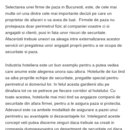
Selectarea unei firme de paza in Bucuresti, este, de cele mai
multe ori una dintre cele mai importante decizii pe care un
proprietar de afaceri o va avea de luat. Firmele de paza nu
protejeaza doar perimetrul fizic al companiei voastre ci si
angajatii si clienti, pusi in fata unor riscuri de securitate.
Afaceristii trebuie uneori sa aleaga intre externalizarea acestor
servicii ori pregatirea unor angajati proprii pentru a se ocupa de
securitate si paza.
Industria hoteliera este un bun exemplu pentru a putea vedea
care anume este alegerea unora sau altora. Hotelurile de lux tind
sa aiba propriile echipe de securitate, pregatite special pentru
perimetrul si domeniul lor. In felul acesta gardienii stiu pe
dinafara tot ce se petrece pe fiecare corridor al hotelului. Cu
toate acestea, hotelurile mai mici tind sa angajeze companii de
securitate din afara firmei, pentru a le asigura paza si protectia.
Adevarul este ca ambele modalitati de asigurare a pazei unui
perimetru au avantajele si dezavantajele lor. Intelegand aceste
concept veti putea discerne singuri daca trebuie sa creati in
compania dumneavoastra un department de securitate ori daca