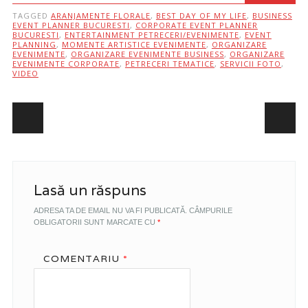
TAGGED
ARANJAMENTE FLORALE
,
BEST DAY OF MY LIFE
,
BUSINESS
EVENT PLANNER BUCURESTI
,
CORPORATE EVENT PLANNER
BUCURESTI
,
ENTERTAINMENT PETRECERI/EVENIMENTE
,
EVENT
PLANNING
,
MOMENTE ARTISTICE EVENIMENTE
,
ORGANIZARE
EVENIMENTE
,
ORGANIZARE EVENIMENTE BUSINESS
,
ORGANIZARE
EVENIMENTE CORPORATE
,
PETRECERI TEMATICE
,
SERVICII FOTO
,
VIDEO
Post navigation
Lasă un răspuns
ADRESA TA DE EMAIL NU VA FI PUBLICATĂ.
CÂMPURILE
OBLIGATORII SUNT MARCATE CU
*
COMENTARIU
*