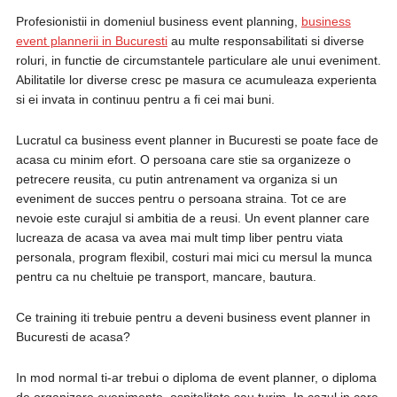
Profesionistii in domeniul business event planning,
business
event plannerii in Bucuresti
au multe responsabilitati si diverse
roluri, in functie de circumstantele particulare ale unui eveniment.
Abilitatile lor diverse cresc pe masura ce acumuleaza experienta
si ei invata in continuu pentru a fi cei mai buni.
Lucratul ca business event planner in Bucuresti se poate face de
acasa cu minim efort. O persoana care stie sa organizeze o
petrecere reusita, cu putin antrenament va organiza si un
eveniment de succes pentru o persoana straina. Tot ce are
nevoie este curajul si ambitia de a reusi. Un event planner care
lucreaza de acasa va avea mai mult timp liber pentru viata
personala, program flexibil, costuri mai mici cu mersul la munca
pentru ca nu cheltuie pe transport, mancare, bautura.
Ce training iti trebuie pentru a deveni business event planner in
Bucuresti de acasa?
In mod normal ti-ar trebui o diploma de event planner, o diploma