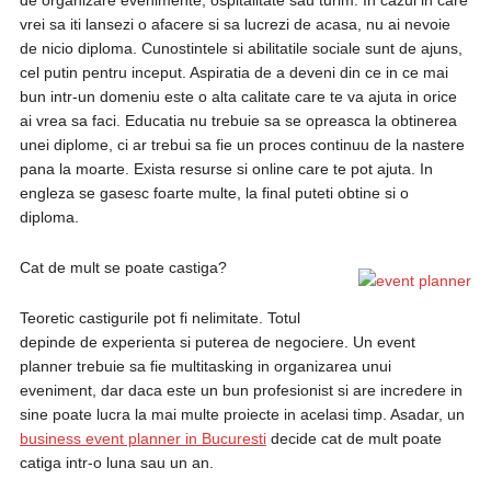
de organizare evenimente, ospitalitate sau turim. In cazul in care
vrei sa iti lansezi o afacere si sa lucrezi de acasa, nu ai nevoie
de nicio diploma. Cunostintele si abilitatile sociale sunt de ajuns,
cel putin pentru inceput. Aspiratia de a deveni din ce in ce mai
bun intr-un domeniu este o alta calitate care te va ajuta in orice
ai vrea sa faci. Educatia nu trebuie sa se opreasca la obtinerea
unei diplome, ci ar trebui sa fie un proces continuu de la nastere
pana la moarte. Exista resurse si online care te pot ajuta. In
engleza se gasesc foarte multe, la final puteti obtine si o
diploma.
Cat de mult se poate castiga?
Teoretic castigurile pot fi nelimitate. Totul
depinde de experienta si puterea de negociere. Un event
planner trebuie sa fie multitasking in organizarea unui
eveniment, dar daca este un bun profesionist si are incredere in
sine poate lucra la mai multe proiecte in acelasi timp. Asadar, un
business event planner in Bucuresti
decide cat de mult poate
catiga intr-o luna sau un an.