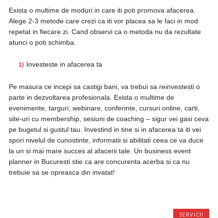
Exista o multime de moduri in care iti poti promova afacerea.
Alege 2-3 metode care crezi ca iti vor placea sa le faci in mod
repetat in fiecare zi. Cand observi ca o metoda nu da rezultate
atunci o poti schimba.
Investeste in afacerea ta
Pe masura ce incepi sa castigi bani, va trebui sa reinvestesti o
parte in dezvoltarea profesionala. Exista o multime de
evenimente, targuri, webinare, conferinte, cursuri online, carti,
site-uri cu membership, sesiuni de coaching – sigur vei gasi ceva
pe bugetul si gustul tau. Investind in tine si in afacerea ta iti vei
spori nivelul de cunostinte, informatii si abilitati ceea ce va duce
la un si mai mare succes al afacerii tale. Un business event
planner in Bucuresti stie ca are concurenta acerba si ca nu
trebuie sa se opreasca din invatat!
SERVICII