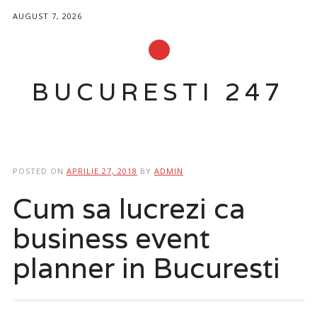
AUGUST 7, 2026
BUCURESTI 247
Main menu
Skip
to
POSTED ON
APRILIE 27, 2018
BY
ADMIN
content
Cum sa lucrezi ca
business event
planner in Bucuresti