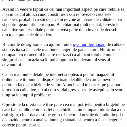
Avand in vedere faptul ca cel mai important aspect pe care trebuie sa
il ai in calcul atunci cand construiesti sau renovezi o casa este
calitatea, probabil ca stii deja ca ai nevoie ai nevoie de calitate chiar
si pentru geamurile termopan. Ba chiar mai mult de atat, ferestrele
calitative sunt esentiale pentru a avea parte de o investitie deosebita
din toate punctele de vedere.
Bucura-te de siguranta cu ajutorul unor
geamuri termopan
de calitate
si nu ezita sa faci cele mai bune alegeri de pana acum! Nimic nu se
compara cu momentul in care realizezi ca ai facut totul de unul
singur si ca ai ocazia sa iti pui amprenta in adevaratul sens al
cuvantului.
Cauta mai multe detalii pe internet si opteaza pentru magazinul
online care iti pune la dispozitie toate detaliile de care ai nevoie
pentru a face o achizitie de viitor. Atunci cand te bazezi pe geamuri
termopan calitative, nu ai cum sa dai gres sau sa te astepti ca in scurt
timp sa intampini probleme.
Opreste-te la oferta care ti se pare cea mai potrivita pentru bugetul pe
care l-ai stabilit pentru astfel de achizitii si nu cumpara nimic daca nu
esti sigur, chiar daca esti pe graba. Uneori ai nevoie de putin timp la
dispozitie pentru a analiza intreaga situatie si pentru a face alegerile
corecte pentru casa ta.