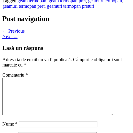
Tagged
geam termopan
,
geam termopan pret
,
geamuri termopan
,
geamuri termopan pret
,
geamuri termopan preturi
Post navigation
← Previous
Next →
Lasă un răspuns
Adresa ta de email nu va fi publicată.
Câmpurile obligatorii sunt
marcate cu
*
Comentariu
*
Nume
*