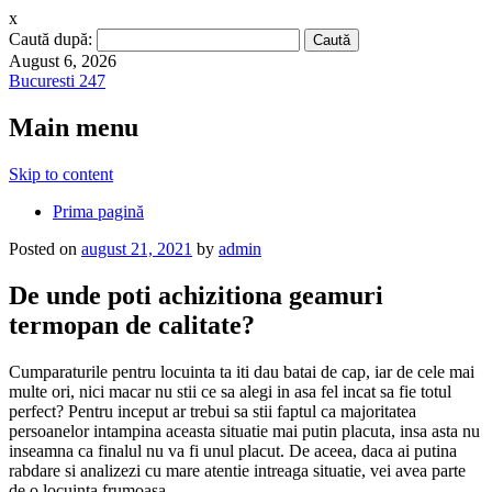
x
Caută după:
August 6, 2026
Bucuresti 247
Main menu
Skip to content
Prima pagină
Posted on
august 21, 2021
by
admin
De unde poti achizitiona geamuri
termopan de calitate?
Cumparaturile pentru locuinta ta iti dau batai de cap, iar de cele mai
multe ori, nici macar nu stii ce sa alegi in asa fel incat sa fie totul
perfect? Pentru inceput ar trebui sa stii faptul ca majoritatea
persoanelor intampina aceasta situatie mai putin placuta, insa asta nu
inseamna ca finalul nu va fi unul placut. De aceea, daca ai putina
rabdare si analizezi cu mare atentie intreaga situatie, vei avea parte
de o locuinta frumoasa.