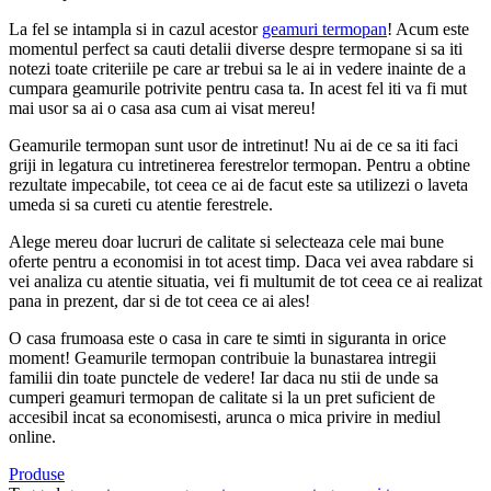
La fel se intampla si in cazul acestor
geamuri termopan
! Acum este
momentul perfect sa cauti detalii diverse despre termopane si sa iti
notezi toate criteriile pe care ar trebui sa le ai in vedere inainte de a
cumpara geamurile potrivite pentru casa ta. In acest fel iti va fi mut
mai usor sa ai o casa asa cum ai visat mereu!
Geamurile termopan sunt usor de intretinut! Nu ai de ce sa iti faci
griji in legatura cu intretinerea ferestrelor termopan. Pentru a obtine
rezultate impecabile, tot ceea ce ai de facut este sa utilizezi o laveta
umeda si sa cureti cu atentie ferestrele.
Alege mereu doar lucruri de calitate si selecteaza cele mai bune
oferte pentru a economisi in tot acest timp. Daca vei avea rabdare si
vei analiza cu atentie situatia, vei fi multumit de tot ceea ce ai realizat
pana in prezent, dar si de tot ceea ce ai ales!
O casa frumoasa este o casa in care te simti in siguranta in orice
moment! Geamurile termopan contribuie la bunastarea intregii
familii din toate punctele de vedere! Iar daca nu stii de unde sa
cumperi geamuri termopan de calitate si la un pret suficient de
accesibil incat sa economisesti, arunca o mica privire in mediul
online.
Produse