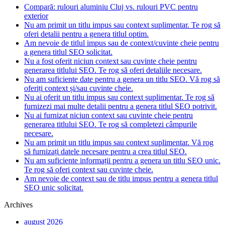
Compară: rulouri aluminiu Cluj vs. rulouri PVC pentru
exterior
Nu am primit un titlu impus sau context suplimentar. Te rog să
oferi detalii pentru a genera titlul optim.
Am nevoie de titlul impus sau de context/cuvinte cheie pentru
a genera titlul SEO solicitat.
Nu a fost oferit niciun context sau cuvinte cheie pentru
generarea titlului SEO. Te rog să oferi detaliile necesare.
Nu am suficiente date pentru a genera un titlu SEO. Vă rog să
oferiți context și/sau cuvinte cheie.
Nu ai oferit un titlu impus sau context suplimentar. Te rog să
furnizezi mai multe detalii pentru a genera titlul SEO potrivit.
Nu ai furnizat niciun context sau cuvinte cheie pentru
generarea titlului SEO. Te rog să completezi câmpurile
necesare.
Nu am primit un titlu impus sau context suplimentar. Vă rog
să furnizați datele necesare pentru a crea titlul SEO.
Nu am suficiente informații pentru a genera un titlu SEO unic.
Te rog să oferi context sau cuvinte cheie.
Am nevoie de context sau de titlu impus pentru a genera titlul
SEO unic solicitat.
Archives
august 2026