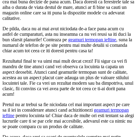
cea mai buna decizie de pana acum. Daca doresti ca ferestrele tale sa
aiba o durata de viata destul de mare, atunci ar fi bine sa cauti un
magazin online care sa iti puna la dispozitie modele cu adevarat
calitative.
De pilda, daca nu ai mai avut niciodata de-a face pana acum cu
astfel de cumparaturi, asta nu inseamna ca nu vei reusi sa iti duci la
bun sfarsit planurile! Conteaza pe
geamuri termopan ieftine
, suna la
numarul de telefon de pe site pentru mai multe detalii si comanda
chiar acum tot ceea ce iti doresti pentru casa ta!
Rezultatul final te va uimi mai mult decat crezi! Fii sigur ca vei fi
mandru de tine atunci cand vei observa ca locuinta ta capata un
aspect deosebit. Atunci cand geamurile termopan sunt de calitate,
acestea au un aspect placut care adauga un plus de valoare stilului
locuintei tale. Fie ca vrei un rezultat modern sau ba dimpotriva, unul
clasic, fii convins ca vei avea parte de tot ceea ce ti-ai dorit pana
acum!
Pretul nu ar trebui sa fie niciodata cel mai important aspect pe care
sa il iei in considerare atunci cand achizitionezi
geamuri termopan
ieftine
pentru locuinta ta! Chiar daca de multe ori esti tentant sa alegi
lucrurile care ti se par cele mai accesibile, adevarul este ca nimic nu
se poate compara cu un produs de calitate.
De aceea, daca vrei sa scapi de eventualele surprize mai putin