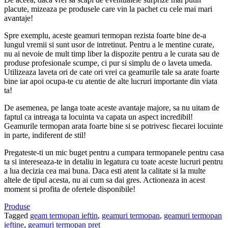
placute, mizeaza pe produsele care vin la pachet cu cele mai mari
avantaje!
Spre exemplu, aceste geamuri termopan rezista foarte bine de-a
lungul vremii si sunt usor de intretinut. Pentru a le mentine curate,
nu ai nevoie de mult timp liber la dispozite pentru a le curata sau de
produse profesionale scumpe, ci pur si simplu de o laveta umeda.
Utilizeaza laveta ori de cate ori vrei ca geamurile tale sa arate foarte
bine iar apoi ocupa-te cu atentie de alte lucruri importante din viata
ta!
De asemenea, pe langa toate aceste avantaje majore, sa nu uitam de
faptul ca intreaga ta locuinta va capata un aspect incredibil!
Geamurile termopan arata foarte bine si se potrivesc fiecarei locuinte
in parte, indiferent de stil!
Pregateste-ti un mic buget pentru a cumpara termopanele pentru casa
ta si intereseaza-te in detaliu in legatura cu toate aceste lucruri pentru
a lua decizia cea mai buna. Daca esti atent la calitate si la multe
altele de tipul acesta, nu ai cum sa dai gres. Actioneaza in acest
moment si profita de ofertele disponibile!
Produse
Tagged
geam termopan ieftin
,
geamuri termopan
,
geamuri termopan
ieftine
,
geamuri termopan pret