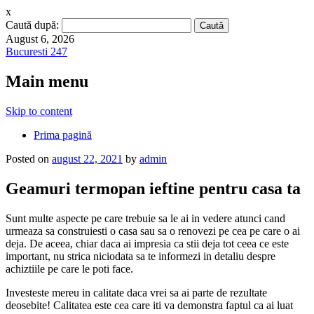
x
Caută după:
August 6, 2026
Bucuresti 247
Main menu
Skip to content
Prima pagină
Posted on
august 22, 2021
by
admin
Geamuri termopan ieftine pentru casa ta
Sunt multe aspecte pe care trebuie sa le ai in vedere atunci cand
urmeaza sa construiesti o casa sau sa o renovezi pe cea pe care o ai
deja. De aceea, chiar daca ai impresia ca stii deja tot ceea ce este
important, nu strica niciodata sa te informezi in detaliu despre
achiztiile pe care le poti face.
Investeste mereu in calitate daca vrei sa ai parte de rezultate
deosebite! Calitatea este cea care iti va demonstra faptul ca ai luat