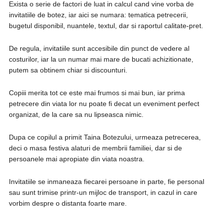
Exista o serie de factori de luat in calcul cand vine vorba de
invitatiile de botez, iar aici se numara: tematica petrecerii,
bugetul disponibil, nuantele, textul, dar si raportul calitate-pret.
De regula, invitatiile sunt accesibile din punct de vedere al
costurilor, iar la un numar mai mare de bucati achizitionate,
putem sa obtinem chiar si discounturi.
Copiii merita tot ce este mai frumos si mai bun, iar prima
petrecere din viata lor nu poate fi decat un eveniment perfect
organizat, de la care sa nu lipseasca nimic.
Dupa ce copilul a primit Taina Botezului, urmeaza petrecerea,
deci o masa festiva alaturi de membrii familiei, dar si de
persoanele mai apropiate din viata noastra.
Invitatiile se inmaneaza fiecarei persoane in parte, fie personal
sau sunt trimise printr-un mijloc de transport, in cazul in care
vorbim despre o distanta foarte mare.