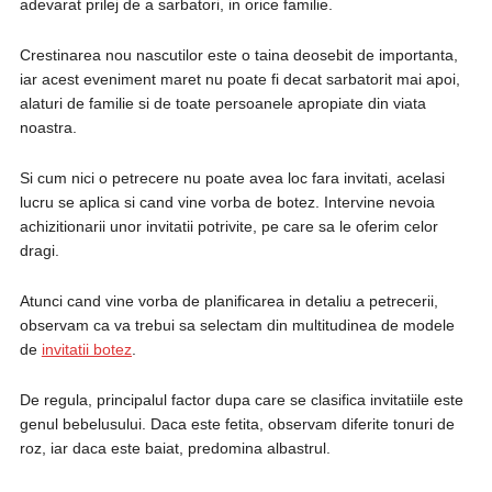
adevarat prilej de a sarbatori, in orice familie.
Crestinarea nou nascutilor este o taina deosebit de importanta,
iar acest eveniment maret nu poate fi decat sarbatorit mai apoi,
alaturi de familie si de toate persoanele apropiate din viata
noastra.
Si cum nici o petrecere nu poate avea loc fara invitati, acelasi
lucru se aplica si cand vine vorba de botez. Intervine nevoia
achizitionarii unor invitatii potrivite, pe care sa le oferim celor
dragi.
Atunci cand vine vorba de planificarea in detaliu a petrecerii,
observam ca va trebui sa selectam din multitudinea de modele
de
invitatii botez
.
De regula, principalul factor dupa care se clasifica invitatiile este
genul bebelusului. Daca este fetita, observam diferite tonuri de
roz, iar daca este baiat, predomina albastrul.