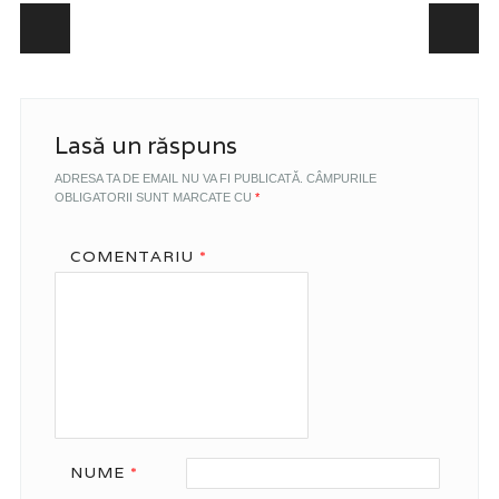
Post navigation
Lasă un răspuns
ADRESA TA DE EMAIL NU VA FI PUBLICATĂ.
CÂMPURILE
OBLIGATORII SUNT MARCATE CU
*
COMENTARIU
*
NUME
*