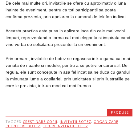
De cele mai multe ori, invitatiile se ofera cu aproximativ o luna
inainte de eveniment, pentru ca toti participantii sa poata
confirma prezenta, prin apelarea la numarul de telefon indicat.
Aceasta practica este pusa in aplicare inca din cele mai vechi
timpuri, reprezentand o forma cat mai eleganta si inspirata cand
vine vorba de solicitarea prezentei la un eveniment.
Prin urmare, invitatiile de botez se regasesc intr-o gama cat mai
variata de nuante si modele, pentru a se potrivi oricarui stil. De
regula, ele sunt concepute in asa fel incat sa ne duca cu gandul
la minunata lume a copilariei, prin unicitatea si prin ilustratiile pe
care le prezinta, intr-un mod cat mai frumos.
PRODUSE
TAGGED
CRESTINARE COPII
,
INVITATII BOTEZ
,
ORGANIZARE
PETRECERE BOTEZ
,
TIPURI INVITATII BOTEZ