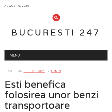
AUGUST 6, 2026
BUCURESTI 247
Main menu
Skip
MENU
to
content
POSTED ON
IULIE 29, 2021
BY
ADMIN
Esti benefica
folosirea unor benzi
transportoare