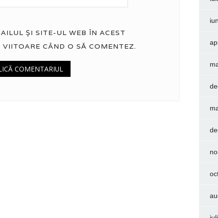
iu
ILUL ȘI SITE-UL WEB ÎN ACEST
ap
 VIITOARE CÂND O SĂ COMENTEZ.
ma
de
ma
de
no
oc
au
iu