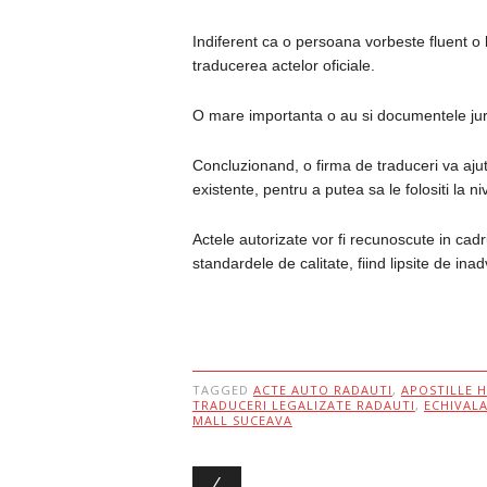
Indiferent ca o persoana vorbeste fluent o
traducerea actelor oficiale.
O mare importanta o au si documentele juri
Concluzionand, o firma de traduceri va ajut
existente, pentru a putea sa le folositi la ni
Actele autorizate vor fi recunoscute in cadrul
standardele de calitate, fiind lipsite de ina
TAGGED
ACTE AUTO RADAUTI
,
APOSTILLE 
TRADUCERI LEGALIZATE RADAUTI
,
ECHIVALA
MALL SUCEAVA
Post navigation