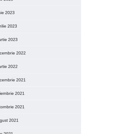
nie 2023
rilie 2023
rtie 2023
cembrie 2022
rtie 2022
cembrie 2021
iembrie 2021
tombrie 2021
gust 2021
lie 2021