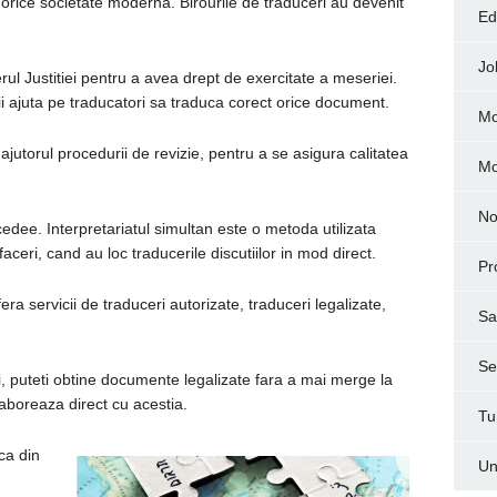
n orice societate moderna. Birourile de traduceri au devenit
Ed
Jo
erul Justitiei pentru a avea drept de exercitate a meseriei.
 ii ajuta pe traducatori sa traduca corect orice document.
Mo
 ajutorul procedurii de revizie, pentru a se asigura calitatea
M
No
dee. Interpretariatul simultan este o metoda utilizata
faceri, cand au loc traducerile discutiilor in mod direct.
Pr
era servicii de traduceri autorizate, traduceri legalizate,
Sa
Ser
ri, puteti obtine documente legalizate fara a mai merge la
aboreaza direct cu acestia.
Tu
ca din
Un