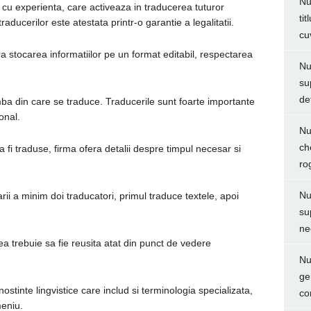
Nu
i cu experienta, care activeaza in traducerea tuturor
ti
ducerilor este atestata printr-o garantie a legalitatii.
cu
ra stocarea informatiilor pe un format editabil, respectarea
Nu
su
de
mba din care se traduce. Traducerile sunt foarte importante
ional.
Nu
ch
fi traduse, firma ofera detalii despre timpul necesar si
ro
Nu
rii a minim doi traducatori, primul traduce textele, apoi
su
ne
a trebuie sa fie reusita atat din punct de vedere
Nu
ge
stinte lingvistice care includ si terminologia specializata,
co
meniu.