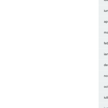
iu
ap
ma
fe
ia
de
no
oc
iu