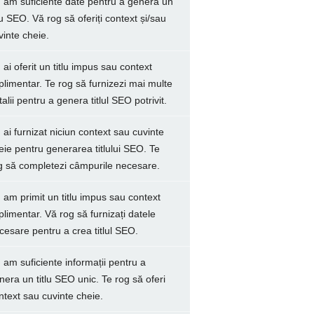
 am suficiente date pentru a genera un
tlu SEO. Vă rog să oferiți context și/sau
vinte cheie.
 ai oferit un titlu impus sau context
plimentar. Te rog să furnizezi mai multe
talii pentru a genera titlul SEO potrivit.
 ai furnizat niciun context sau cuvinte
eie pentru generarea titlului SEO. Te
g să completezi câmpurile necesare.
 am primit un titlu impus sau context
plimentar. Vă rog să furnizați datele
cesare pentru a crea titlul SEO.
 am suficiente informații pentru a
nera un titlu SEO unic. Te rog să oferi
ntext sau cuvinte cheie.