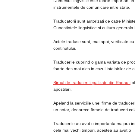
Domeniul lingvistic este foarte important i
instrumentele de comunicare intre state.
Traducatorii sunt autorizati de catre Minist
Cunostintele lingvistice si cultura generala
Actele traduse sunt, mai apoi, verificate cu
continutului.
Traducerile cuprind o gama variata de proce
foarte des mai ales in cazul intalnirilor de a
Biroul de traduceri legalizate din Radauti
of
apostilari.
Apeland la serviciile unei firme de traduce
un notar, deoarece firmele de traduceri col
Traducerile au avut o importanta majora in
cele mai vechi timpuri, acestea au avut o