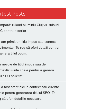
atest Posts
mpară: rulouri aluminiu Cluj vs. rulouri
C pentru exterior
 am primit un titlu impus sau context
plimentar. Te rog să oferi detalii pentru
genera titlul optim.
 nevoie de titlul impus sau de
ntext/cuvinte cheie pentru a genera
lul SEO solicitat.
 a fost oferit niciun context sau cuvinte
eie pentru generarea titlului SEO. Te
g să oferi detaliile necesare.