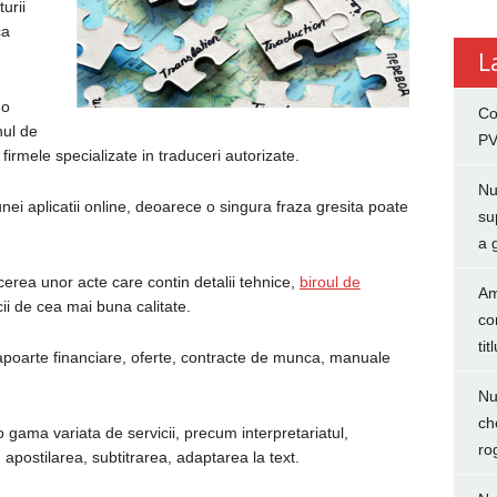
urii
ca
L
 o
Co
nul de
PV
rmele specializate in traduceri autorizate.
Nu
nei aplicatii online, deoarece o singura fraza gresita poate
su
a 
ucerea unor acte care contin detalii tehnice,
biroul de
Am
ii de cea mai buna calitate.
co
tit
oarte financiare, oferte, contracte de munca, manuale
Nu
ch
o gama variata de servicii, precum interpretariatul,
ro
 apostilarea, subtitrarea, adaptarea la text.