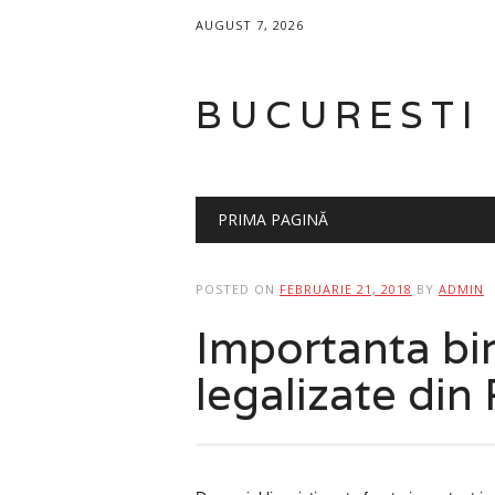
AUGUST 7, 2026
BUCURESTI
Main menu
Skip
PRIMA PAGINĂ
to
content
POSTED ON
FEBRUARIE 21, 2018
BY
ADMIN
Importanta bir
legalizate din