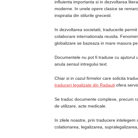
influienta importanta si in dezvoltarea literat
moderne. In unele opere clasice se remar
inspiratia din stilurile grecesti.
In dezvoltarea societatii, traducerile permit
colaborare internationala reusita. Fenome
globalizare se bazeaza in mare masura pe fi
Documentele nu pot fi traduse cu ajutorul u
anula sensul intregului text.
Chiar si in cazul firmelor care solicita trad
traduceri legalizate din Radauti
ofera servic
Se traduc documente complexe, precum rap
de utilizare, acte medicale.
In zilele noastre, prin traducere intelegem 
colationarea, legalizarea, supralegalizarea,