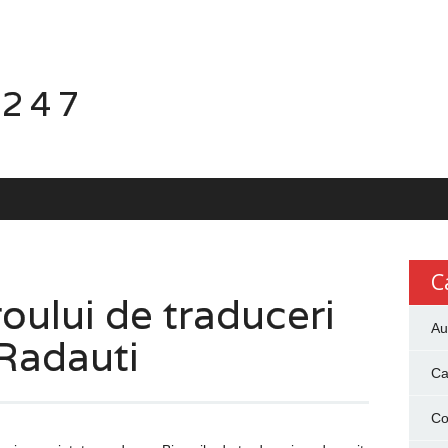
 247
C
oului de traduceri
Au
 Radauti
Ca
Co