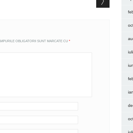
fe
oc
au
MPURILE OBLIGATORII SUNT MARCATE CU
*
iu
iu
fe
ia
de
oc
iu