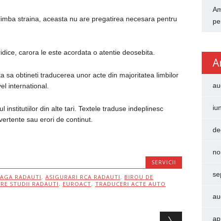
Am
 limba straina, aceasta nu are pregatirea necesara pentru
pe
dice, carora le este acordata o atentie deosebita.
A
a sa obtineti traducerea unor acte din majoritatea limbilor
au
vel international.
iu
 institutiilor din alte tari. Textele traduse indeplinesc
dvertente sau erori de continut.
de
no
SERVICII
se
HAGA RADAUTI
,
ASIGURARI RCA RADAUTI
,
BIROU DE
RE STUDII RADAUTI
,
EUROACT
,
TRADUCERI ACTE AUTO
au
ap