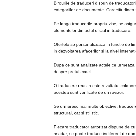
Birourile de traduceri dispun de traducator
categoriilor de documente. Corectitudinea tra
Pe langa traducerile propriu-zise, se asigu
elementelor din actul oficial in traducere.
Ofertele se personalizeaza in functie de li
in dezvoltarea afacerilor si la nivel internat
Dupa ce sunt analizate actele ce urmeaza a 
despre pretul exact.
O traducere reusita este rezultatul colabora
acestea sunt verificate de un revizor.
Se urmaresc mai multe obiective, traducere
structural, cat si stilistic.
Fiecare traducator autorizat dispune de cuno
asadar, se poate traduce indiferent de do