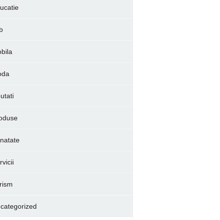
ucatie
b
bila
oda
utati
oduse
natate
vicii
rism
categorized