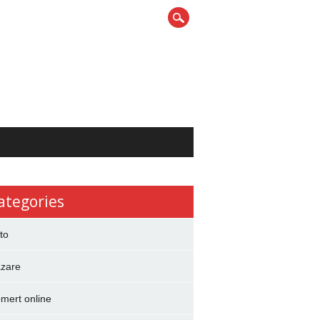
ategories
to
zare
mert online