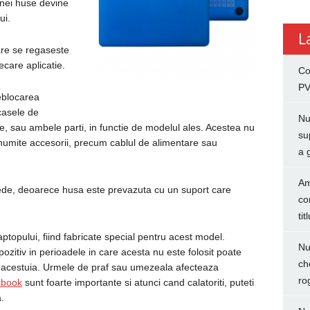
 unei huse devine
ui.
L
are se regaseste
ecare aplicatie.
Co
PV
deblocarea
casele de
Nu
e, sau ambele parti, in functie de modelul ales. Acestea nu
su
anumite accesorii, precum cablul de alimentare sau
a 
Am
ede, deoarece husa este prevazuta cu un suport care
co
tit
ptopului, fiind fabricate special pentru acest model.
Nu
zitiv in perioadele in care acesta nu este folosit poate
ch
 acestuia. Urmele de praf sau umezeala afecteaza
ro
cbook
sunt foarte importante si atunci cand calatoriti, puteti
.