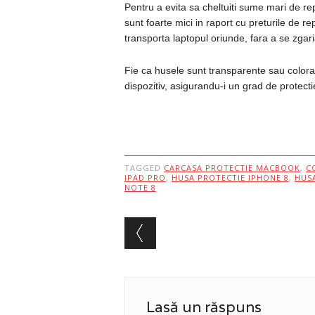
Pentru a evita sa cheltuiti sume mari de rep
sunt foarte mici in raport cu preturile de re
transporta laptopul oriunde, fara a se zgari
Fie ca husele sunt transparente sau colorat
dispozitiv, asigurandu-i un grad de protecti
TAGGED
CARCASA PROTECTIE MACBOOK
,
C
IPAD PRO
,
HUSA PROTECTIE IPHONE 8
,
HUS
NOTE 8
Post navigation
Lasă un răspuns