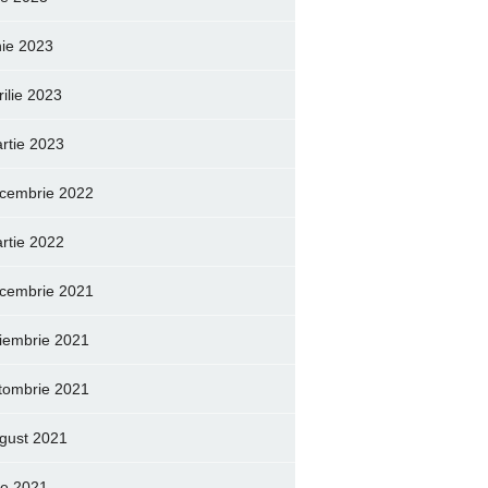
nie 2023
rilie 2023
rtie 2023
cembrie 2022
rtie 2022
cembrie 2021
iembrie 2021
tombrie 2021
gust 2021
lie 2021