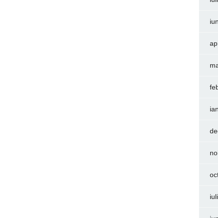
iu
ap
ma
fe
ia
de
no
oc
iu