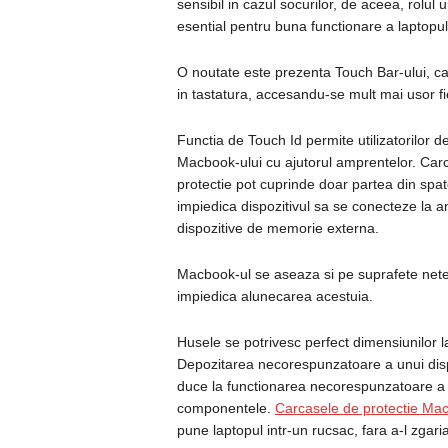
sensibil in cazul socurilor, de aceea, rolul
esential pentru buna functionare a laptopul
O noutate este prezenta Touch Bar-ului, c
in tastatura, accesandu-se mult mai usor fi
Functia de Touch Id permite utilizatorilor 
Macbook-ului cu ajutorul amprentelor. Car
protectie pot cuprinde doar partea din spat
impiedica dispozitivul sa se conecteze la 
dispozitive de memorie externa.
Macbook-ul se aseaza si pe suprafete net
impiedica alunecarea acestuia.
Husele se potrivesc perfect dimensiunilor la
Depozitarea necorespunzatoare a unui dispo
duce la functionarea necorespunzatoare a
componentele.
Carcasele de protectie Ma
pune laptopul intr-un rucsac, fara a-l zgaria