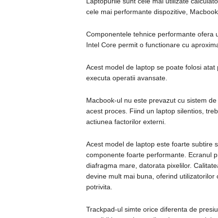
Laptopurile sunt cele mai utilizate calcula
cele mai performante dispozitive, Macbook
Componentele tehnice performante ofera uti
Intel Core permit o functionare cu aproxim
Acest model de laptop se poate folosi atat pe
executa operatii avansate.
Macbook-ul nu este prevazut cu sistem de 
acest proces. Fiind un laptop silentios, tre
actiunea factorilor externi.
Acest model de laptop este foarte subtire s
componente foarte performante. Ecranul p
diafragma mare, datorata pixelilor. Calitate
devine mult mai buna, oferind utilizatorilor
potrivita.
Trackpad-ul simte orice diferenta de presiun