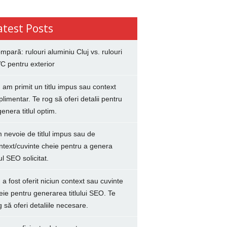
atest Posts
mpară: rulouri aluminiu Cluj vs. rulouri
C pentru exterior
 am primit un titlu impus sau context
plimentar. Te rog să oferi detalii pentru
genera titlul optim.
 nevoie de titlul impus sau de
ntext/cuvinte cheie pentru a genera
lul SEO solicitat.
 a fost oferit niciun context sau cuvinte
eie pentru generarea titlului SEO. Te
g să oferi detaliile necesare.