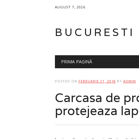
AUGUST 7, 2026
BUCURESTI
Main menu
Skip
PRIMA PAGINĂ
to
content
POSTED ON
FEBRUARIE 21, 2018
BY
ADMIN
Carcasa de pr
protejeaza lap