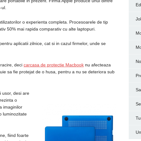
toare portabile in prezent. Firma Apple produce unul dintre
Ed
-ul.
Jo
lizatorilor o experienta completa. Procesoarele de tip
ativ 50% mai rapida comparativ cu alte laptopuri.
Mo
ntru aplicatii zilnice, cat si in cazul firmelor, unde se
M
No
racire, deci
carcasa de protectie Macbook
nu afecteaza
buie sa fie protejat de o husa, pentru a nu se deteriora sub
Pr
Sa
i usor, desi are
rezinta o
Ser
a imaginilor
 o luminozitate
Tu
Un
e, fiind foarte