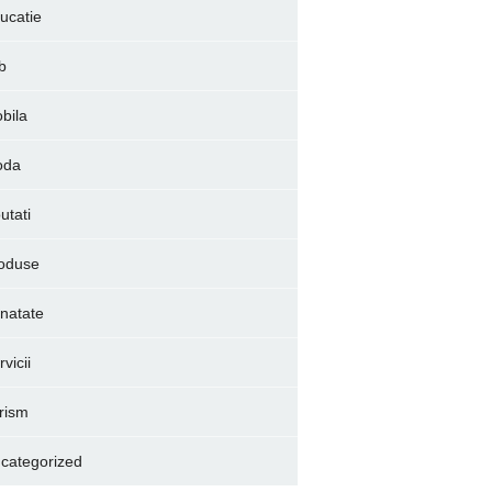
ucatie
b
bila
oda
utati
oduse
natate
vicii
rism
categorized