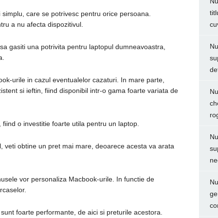
Nu
ti
 simplu, care se potrivesc pentru orice persoana.
tru a nu afecta dispozitivul.
cu
Nu
 sa gasiti una potrivita pentru laptopul dumneavoastra,
a.
su
de
k-urile in cazul eventualelor cazaturi. In mare parte,
stent si ieftin, fiind disponibil intr-o gama foarte variata de
Nu
ch
ro
fiind o investitie foarte utila pentru un laptop.
Nu
ul, veti obtine un pret mai mare, deoarece acesta va arata
su
ne
husele vor personaliza Macbook-urile. In functie de
Nu
arcaselor.
ge
co
unt foarte performante, de aici si preturile acestora.