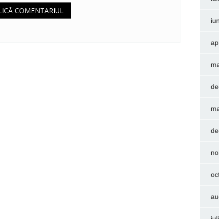
iu
ap
ma
de
ma
de
no
oc
au
iu