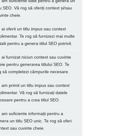
 am suficiente date pentru a genera un
tlu SEO. Vă rog să oferiți context și/sau
vinte cheie.
 ai oferit un titlu impus sau context
plimentar. Te rog să furnizezi mai multe
talii pentru a genera titlul SEO potrivit.
 ai furnizat niciun context sau cuvinte
eie pentru generarea titlului SEO. Te
g să completezi câmpurile necesare.
 am primit un titlu impus sau context
plimentar. Vă rog să furnizați datele
cesare pentru a crea titlul SEO.
 am suficiente informații pentru a
nera un titlu SEO unic. Te rog să oferi
ntext sau cuvinte cheie.