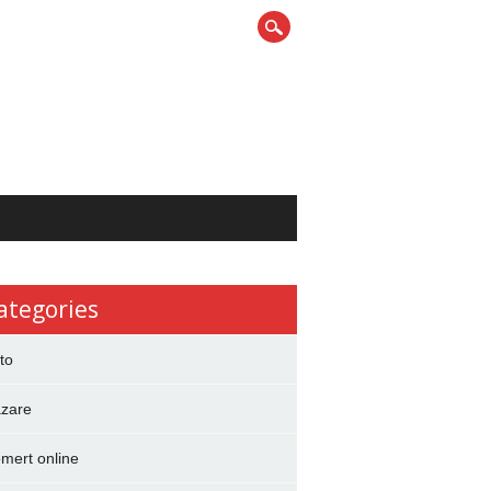
ategories
to
zare
mert online