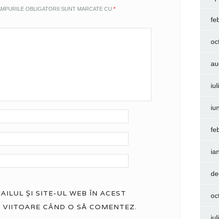
MPURILE OBLIGATORII SUNT MARCATE CU
*
fe
oc
au
iu
iu
fe
ia
de
ILUL ȘI SITE-UL WEB ÎN ACEST
oc
 VIITOARE CÂND O SĂ COMENTEZ.
iu