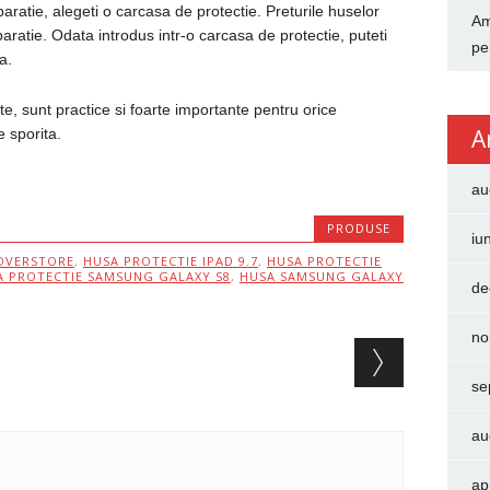
aratie, alegeti o carcasa de protectie. Preturile huselor
Am
paratie. Odata introdus intr-o carcasa de protectie, puteti
pe
a.
e, sunt practice si foarte importante pentru orice
A
e sporita.
au
PRODUSE
iu
OVERSTORE
,
HUSA PROTECTIE IPAD 9.7
,
HUSA PROTECTIE
A PROTECTIE SAMSUNG GALAXY S8
,
HUSA SAMSUNG GALAXY
de
no
se
au
ap