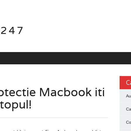
 247
C
otectie Macbook iti
Au
topul!
Ca
Co